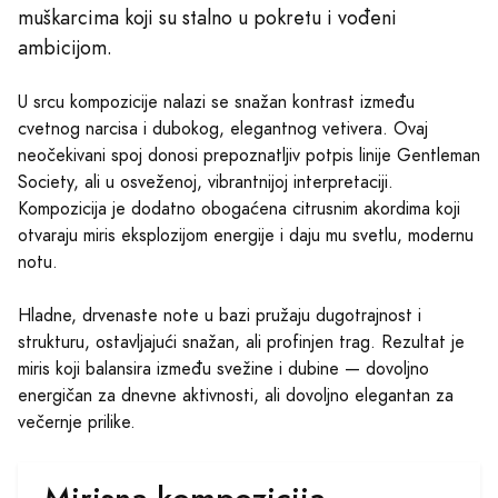
muškarcima koji su stalno u pokretu i vođeni
ambicijom.
U srcu kompozicije nalazi se snažan kontrast između
cvetnog narcisa i dubokog, elegantnog vetivera. Ovaj
neočekivani spoj donosi prepoznatljiv potpis linije Gentleman
Society, ali u osveženoj, vibrantnijoj interpretaciji.
Kompozicija je dodatno obogaćena citrusnim akordima koji
otvaraju miris eksplozijom energije i daju mu svetlu, modernu
notu.
Hladne, drvenaste note u bazi pružaju dugotrajnost i
strukturu, ostavljajući snažan, ali profinjen trag. Rezultat je
miris koji balansira između svežine i dubine — dovoljno
energičan za dnevne aktivnosti, ali dovoljno elegantan za
večernje prilike.