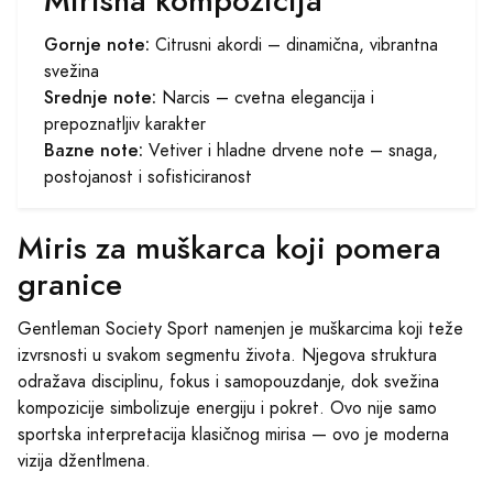
Mirisna kompozicija
Gornje note:
Citrusni akordi – dinamična, vibrantna
svežina
Srednje note:
Narcis – cvetna elegancija i
prepoznatljiv karakter
Bazne note:
Vetiver i hladne drvene note – snaga,
postojanost i sofisticiranost
Miris za muškarca koji pomera
granice
Gentleman Society Sport namenjen je muškarcima koji teže
izvrsnosti u svakom segmentu života. Njegova struktura
odražava disciplinu, fokus i samopouzdanje, dok svežina
kompozicije simbolizuje energiju i pokret. Ovo nije samo
sportska interpretacija klasičnog mirisa — ovo je moderna
vizija džentlmena.