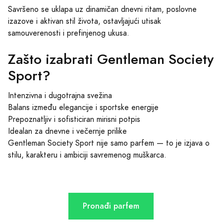
Savršeno se uklapa uz dinamičan dnevni ritam, poslovne
izazove i aktivan stil života, ostavljajući utisak
samouverenosti i prefinjenog ukusa.
Zašto izabrati Gentleman Society
Sport?
Intenzivna i dugotrajna svežina
Balans između elegancije i sportske energije
Prepoznatljiv i sofisticiran mirisni potpis
Idealan za dnevne i večernje prilike
Gentleman Society Sport nije samo parfem — to je izjava o
stilu, karakteru i ambiciji savremenog muškarca.
Pronađi parfem