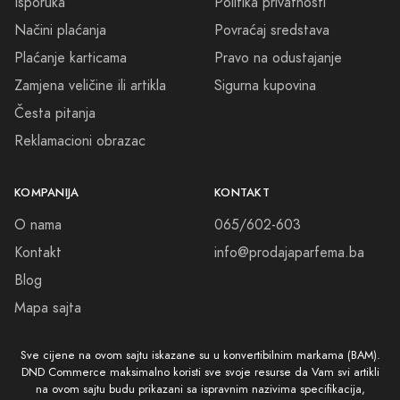
Isporuka
Politika privatnosti
Načini plaćanja
Povraćaj sredstava
Plaćanje karticama
Pravo na odustajanje
Zamjena veličine ili artikla
Sigurna kupovina
Česta pitanja
Reklamacioni obrazac
KOMPANIJA
KONTAKT
O nama
065/602-603
Kontakt
info@prodajaparfema.ba
Blog
Mapa sajta
Sve cijene na ovom sajtu iskazane su u konvertibilnim markama (BAM).
DND Commerce maksimalno koristi sve svoje resurse da Vam svi artikli
na ovom sajtu budu prikazani sa ispravnim nazivima specifikacija,