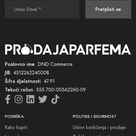
Pretplati se
Poslovno ime
: DND Commerce
JIB
: 4512262240008
Šifra djelatnosti
: 47.91
Tekući račun
: 555-700-00562260-09
PODRŠKA
POLITIKE I SIGURNOST
Kako kupiti
Uslovi korišćenja i prodaje