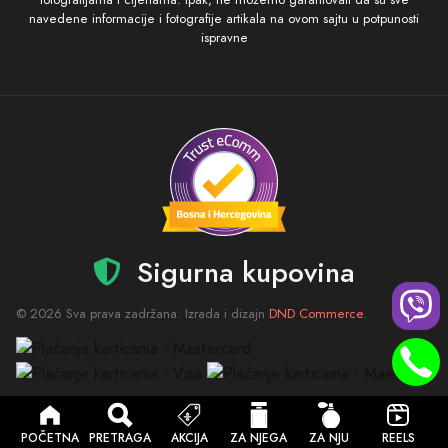
navedene informacije i fotografije artikala na ovom sajtu u potpunosti
ispravne
Sigurna kupovina
© 2026 Sva prava zadržana. Izrada i dizajn
DND Commerce
.
POČETNA
PRETRAGA
AKCIJA
ZA NJEGA
ZA NJU
REELS