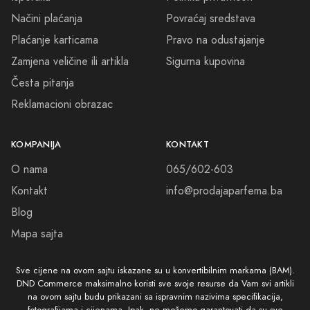
Načini plaćanja
Povraćaj sredstava
Plaćanje karticama
Pravo na odustajanje
Zamjena veličine ili artikla
Sigurna kupovina
Česta pitanja
Reklamacioni obrazac
KOMPANIJA
KONTAKT
O nama
065/602-603
Kontakt
info@prodajaparfema.ba
Blog
Mapa sajta
Sve cijene na ovom sajtu iskazane su u konvertibilnim markama (BAM).
DND Commerce maksimalno koristi sve svoje resurse da Vam svi artikli
na ovom sajtu budu prikazani sa ispravnim nazivima specifikacija,
fotografijama i cijenama. Ipak, ne možemo garantovati da su sve