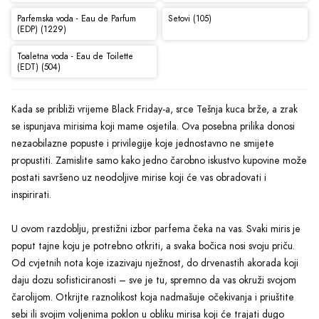
Parfemska voda - Eau de Parfum
Setovi (105)
(EDP) (1229)
Toaletna voda - Eau de Toilette
(EDT) (504)
Kada se približi vrijeme Black Friday-a, srce Tešnja kuca brže, a zrak
se ispunjava mirisima koji mame osjetila. Ova posebna prilika donosi
nezaobilazne popuste i privilegije koje jednostavno ne smijete
propustiti. Zamislite samo kako jedno čarobno iskustvo kupovine može
postati savršeno uz neodoljive mirise koji će vas obradovati i
inspirirati.
U ovom razdoblju, prestižni izbor parfema čeka na vas. Svaki miris je
poput tajne koju je potrebno otkriti, a svaka bočica nosi svoju priču.
Od cvjetnih nota koje izazivaju nježnost, do drvenastih akorada koji
daju dozu sofisticiranosti – sve je tu, spremno da vas okruži svojom
čarolijom. Otkrijte raznolikost koja nadmašuje očekivanja i priuštite
sebi ili svojim voljenima poklon u obliku mirisa koji će trajati dugo