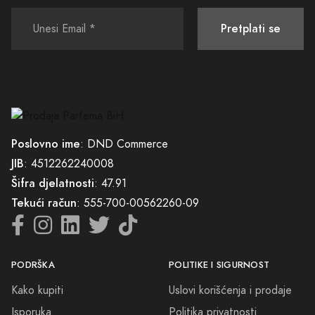
posebnu ponudu i uživajte u svim mogućnostima koje vas očekuju.
Spremite se za nezaboravne trenutke i uživajte u vrlo posebnom
Pretplati se
Black Friday iskustvu. Priključite se slave mirisa i izabrati ono što će
vas inspirisati, a za više informacija o nevjerojatnim akcijama posjetite
Black Friday
.
Poslovno ime
: DND Commerce
JIB
: 4512262240008
Šifra djelatnosti
: 47.91
Tekući račun
: 555-700-00562260-09
PODRŠKA
POLITIKE I SIGURNOST
Kako kupiti
Uslovi korišćenja i prodaje
Isporuka
Politika privatnosti