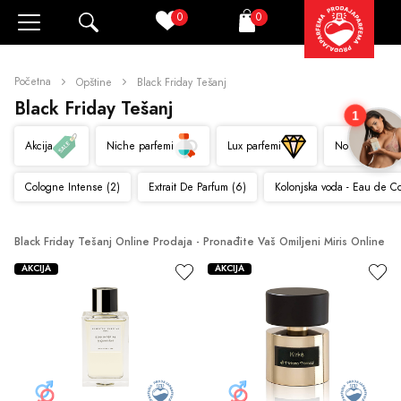
0
0
Pretraži
Korpa
Početna
Opštine
Black Friday Tešanj
Black Friday Tešanj
1
Akcija
Niche parfemi
Lux parfemi
Novo
Cologne Intense (2)
Extrait De Parfum (6)
Kolonjska voda - Eau de C
Black Friday Tešanj Online Prodaja - Pronađite Vaš Omiljeni Miris Online
AKCIJA
AKCIJA