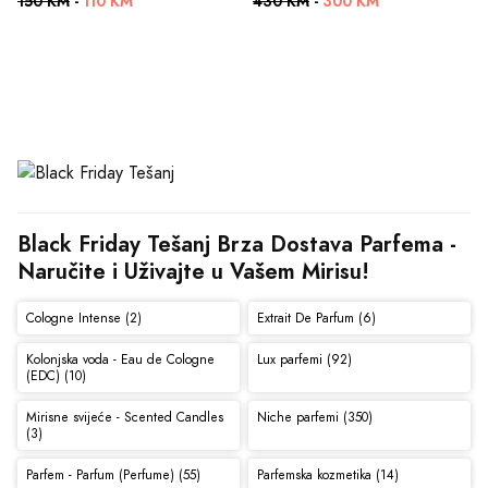
150 KM
-
110 KM
430 KM
-
300 KM
Black Friday Tešanj Brza Dostava Parfema - 
Naručite i Uživajte u Vašem Mirisu!
Cologne Intense (2)
Extrait De Parfum (6)
Kolonjska voda - Eau de Cologne
Lux parfemi (92)
(EDC) (10)
Mirisne svijeće - Scented Candles
Niche parfemi (350)
(3)
Parfem - Parfum (Perfume) (55)
Parfemska kozmetika (14)