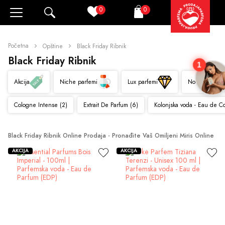
0
0
Pretraži
Korpa
Početna
Opštine
Black Friday Ribnik
Black Friday Ribnik
1
Akcija
Niche parfemi
Lux parfemi
Novo
Cologne Intense (2)
Extrait De Parfum (6)
Kolonjska voda - Eau de C
Black Friday Ribnik Online Prodaja - Pronađite Vaš Omiljeni Miris Online
AKCIJA
AKCIJA