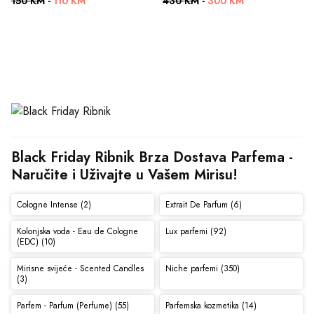
150 KM
-
110 KM
430 KM
-
300 KM
Black Friday Ribnik Brza Dostava Parfema - 
Naručite i Uživajte u Vašem Mirisu!
Cologne Intense (2)
Extrait De Parfum (6)
Kolonjska voda - Eau de Cologne
Lux parfemi (92)
(EDC) (10)
Mirisne svijeće - Scented Candles
Niche parfemi (350)
(3)
Parfem - Parfum (Perfume) (55)
Parfemska kozmetika (14)