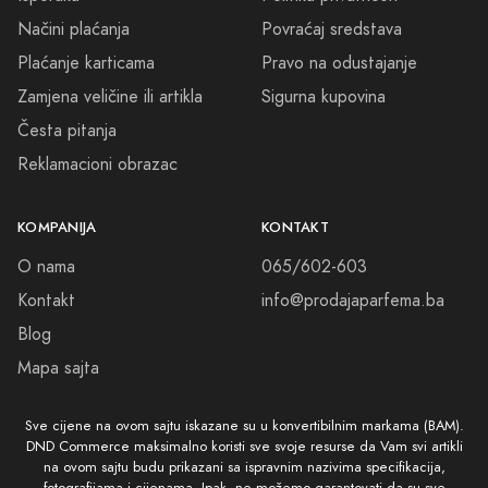
Načini plaćanja
Povraćaj sredstava
Plaćanje karticama
Pravo na odustajanje
Zamjena veličine ili artikla
Sigurna kupovina
Česta pitanja
Reklamacioni obrazac
KOMPANIJA
KONTAKT
O nama
065/602-603
Kontakt
info@prodajaparfema.ba
Blog
Mapa sajta
Sve cijene na ovom sajtu iskazane su u konvertibilnim markama (BAM).
DND Commerce maksimalno koristi sve svoje resurse da Vam svi artikli
na ovom sajtu budu prikazani sa ispravnim nazivima specifikacija,
fotografijama i cijenama. Ipak, ne možemo garantovati da su sve