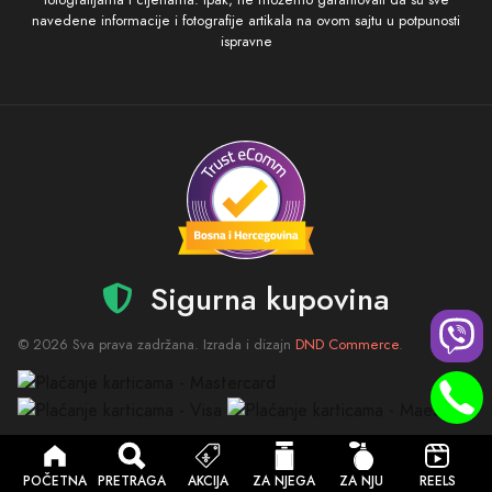
navedene informacije i fotografije artikala na ovom sajtu u potpunosti
ispravne
Sigurna kupovina
© 2026 Sva prava zadržana. Izrada i dizajn
DND Commerce
.
POČETNA
PRETRAGA
AKCIJA
ZA NJEGA
ZA NJU
REELS