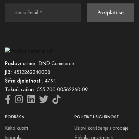
Pretplati se
Poslovno ime
: DND Commerce
JIB
: 4512262240008
Šifra djelatnosti
: 47.91
Tekući račun
: 555-700-00562260-09
PODRŠKA
POLITIKE I SIGURNOST
Kako kupiti
Uslovi korišćenja i prodaje
Isporuka
Politika privatnosti