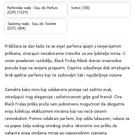
Parfemska voda - Eau de Parfum
Setovi (105)
(EDP) (1229)
Toaletna voda - Eau de Toilette
(EDT) (504)
Približava se dan kada će se svijet parfema spojiti s nevjerojatnim
prilikama, stvarajući nezaboravne trenutke za sve ljubitelje mirisa. U
ovom posebnom razdoblju, Black Friday Ribnik donosi izvanredne
ponude koje ne smijete propustiti. Osjetite uzbuđenje dok istražujete
širok spektar parfema koji će zadovoljiti čak i najizbirljivije nosove.
Zamislite kako miris koji odaberete postaje vaš zaštitni znak,
ostavljajući trag elegancije i sofisticiranosti gdje god krenuli. Ova
Black Friday prilika pruža vam jedinstvenu mogućnost da obogatite
svoju kolekciju ekskluzivnim mirisima koji vas neće ostaviti
ravnodušnim. Pomno odabrani parfemi, koji odišu luksuzom, nalaze se
na popisu želja svakog istinskog znalca. Iskoristite ovu priliku da
nabavite svoje omiljene mirise po neponovljivim cijenama.