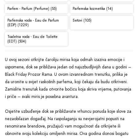
Parfem - Parfum (Perfume) (55)
Parfemska kozmetika (14)
Parfemska voda - Eau de Parfum
Setovi (105)
(EDP) (1229)
Toaletna voda - Eau de Toilette
(EDT) (504)
U ovoj sezoni otkrijte čaroliju mirisa koja odmah izaziva emocije i
uspomene, dok se približava jedan od najuzbudljivijih dana u godini –
Black Friday Prozor Rama. U ovom izvanrednom trenutku, prilika je
da uronite u svijet raskošnih parfema, koji čekaju da budu otkriveni.
Zamislite trenutak kada otvorite bočicu koja skriva vrijeme, putovanja
i priče – svaki miris je posebna avantura.
Osjetite uzbuđenje dok se približavate vrhuncu ponuda koje slove za
nezaobilazan događaj. Na raspolaganju su nevjerojatni popusti na
renomirane brendove, pružajući vam mogućnost da otkrijete ili
obnovite svoju kolekciju omiljenih mirisa. Ova godina donosi bogatu