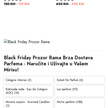
150 KM
-
110 KM
430 KM
-
300 KM
Black Friday Prozor Rama Brza Dostava 
Parfema - Naručite i Uživajte u Vašem 
Mirisu!
Cologne Intense (2)
Extrait De Parfum (6)
Kolonjska voda - Eau de Cologne
Lux parfemi (92)
(EDC) (10)
Mirisne svijeće - Scented Candles
Niche parfemi (350)
(3)