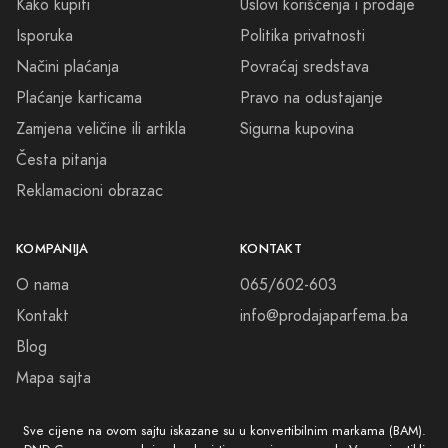
Kako kupiti
Uslovi korišćenja i prodaje
Isporuka
Politika privatnosti
Načini plaćanja
Povraćaj sredstava
Plaćanje karticama
Pravo na odustajanje
Zamjena veličine ili artikla
Sigurna kupovina
Česta pitanja
Reklamacioni obrazac
KOMPANIJA
KONTAKT
O nama
065/602-603
Kontakt
info@prodajaparfema.ba
Blog
Mapa sajta
Sve cijene na ovom sajtu iskazane su u konvertibilnim markama (BAM).