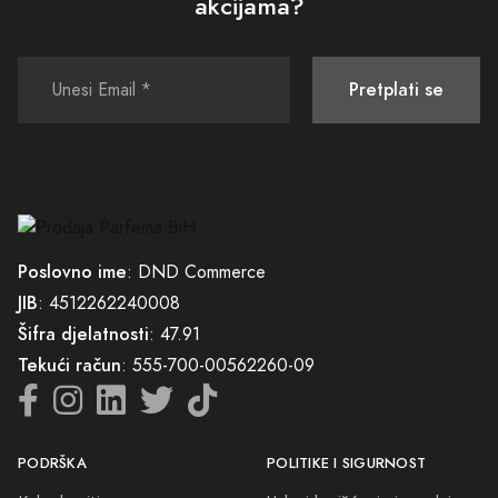
akcijama?
Pretplati se
Poslovno ime
: DND Commerce
JIB
: 4512262240008
Šifra djelatnosti
: 47.91
Tekući račun
: 555-700-00562260-09
PODRŠKA
POLITIKE I SIGURNOST