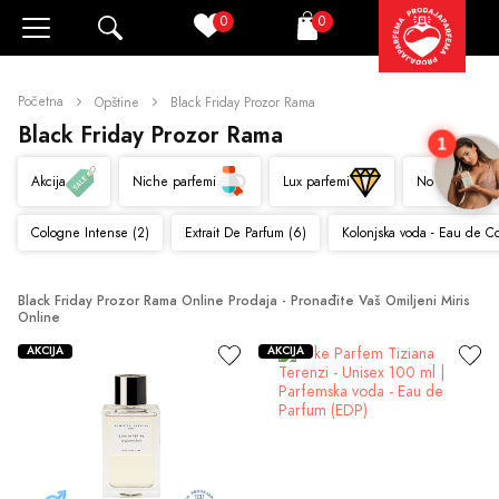
0
0
Pretraži
Korpa
Početna
Opštine
Black Friday Prozor Rama
Black Friday Prozor Rama
1
Akcija
Niche parfemi
Lux parfemi
Novo
Cologne Intense (2)
Extrait De Parfum (6)
Kolonjska voda - Eau de C
Black Friday Prozor Rama Online Prodaja - Pronađite Vaš Omiljeni Miris 
Online
AKCIJA
AKCIJA