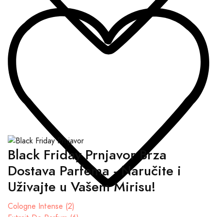
Black Friday Prnjavor Brza
Dostava Parfema - Naručite i
Uživajte u Vašem Mirisu!
Cologne Intense (2)