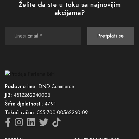
Želite da ste u toku sa najnovijim
akcijama?
Pretplati se
Poslovno ime
: DND Commerce
JIB
: 4512262240008
Šifra djelatnosti
: 47.91
Tekući račun
: 555-700-00562260-09