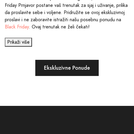
Friday Prnjavor postane vaš trenutak za sjaj i uživanje, prilika
da proslavite sebe i voljene. Pridružite se ovoj ekskluzivnoj
proslavi i ne zaboravite istražiti našu posebnu ponudu na
Black Friday
. Ovaj trenutak ne želi čekati!
Prikaži više
Ekskluzivne Ponude