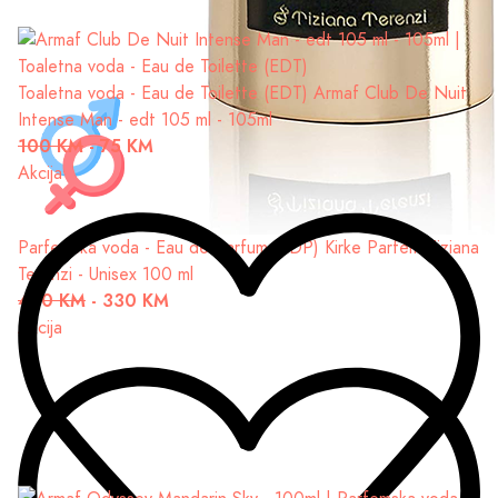
Toaletna voda - Eau de Toilette (EDT)
Armaf Club De Nuit
Intense Man - edt 105 ml - 105ml
100 KM
-
75 KM
Akcija
Parfemska voda - Eau de Parfum (EDP)
Kirke Parfem Tiziana
Terenzi - Unisex 100 ml
430 KM
-
330 KM
Akcija