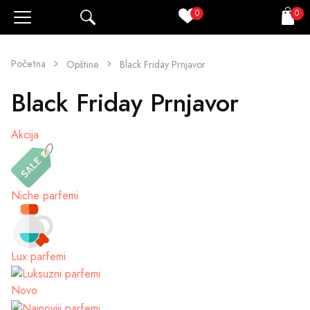
0
0
Pretraži
Korpa
Početna
Opštine
Black Friday Prnjavor
Black Friday Prnjavor
Akcija
Niche parfemi
Lux parfemi
Novo