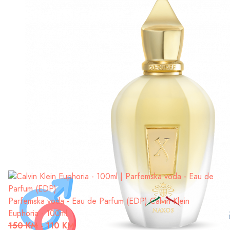
Parfemska voda - Eau de Parfum (EDP)
Calvin Klein
Euphoria - 100ml
150 KM
-
110 KM