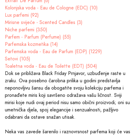
Extrait De Parfum (6)
Kolonjska voda - Eau de Cologne (EDC) (10)
Lux parfemi (92)
Mirisne svijeće - Scented Candles (3)
Niche parfemi (350)
Parfem - Parfum (Perfume) (55)
Parfemska kozmetika (14)
Parfemska voda - Eau de Parfum (EDP) (1229)
Setovi (105)
Toaletna voda - Eau de Toilette (EDT) (504)
Dok se približava Black Friday Prnjavor, uzbuđenje raste u
zraku. Ova posebno čarobna prilika u godini predstavlja
neponovljivu šansu da obogatite svoju kolekciju parfema i
pronađete miris koji savršeno odražava vašu ličnost. Sviji
mirisi koje nudi ovaj period nisu samo obični proizvodi; oni su
umetnička djela, spoj elegancije i senzualnosti, pažljivo
odabrani da ostave snažan utisak.
Neka vas zavede šarenilo i raznovrsnost parfema koji će vas