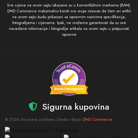
Sve cijene na ovom sajtu iskazane su u konvertibilnim markama (BAM).
DND Commerce maksimalno koristi sve svoje resurse da Vam svi artikli
na ovom sajtu budu prikazani sa ispravnim nazivima specifikacija,
fotografijama i cijenama. Ipak, ne možemo garantovati da su sve
navedene informacije i fotografije artikala na ovom sajtu u potpunosti
ispravne
Sigurna kupovina
© 2026 Sva prava zadržana. Izrada i dizajn
DND Commerce
.