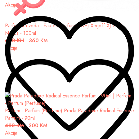
Akcija
Parfemska voda - Eau de Parfum (EDP)
Xerjoff XJ 1861
Naxos - 100ml
460 KM
-
360 KM
Akcija
Parfem - Parfum (Perfume)
Prada Paradoxe Radical Essence
Parfum - 90ml
430 KM
-
300 KM
Akcija