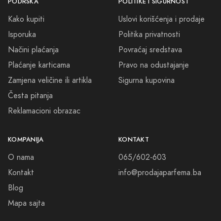
PODRŠKA
POLITIKE I SIGURNOST
Kako kupiti
Uslovi korišćenja i prodaje
Isporuka
Politika privatnosti
Načini plaćanja
Povraćaj sredstava
Plaćanje karticama
Pravo na odustajanje
Zamjena veličine ili artikla
Sigurna kupovina
Česta pitanja
Reklamacioni obrazac
KOMPANIJA
KONTAKT
O nama
065/602-603
Kontakt
info@prodajaparfema.ba
Blog
Mapa sajta