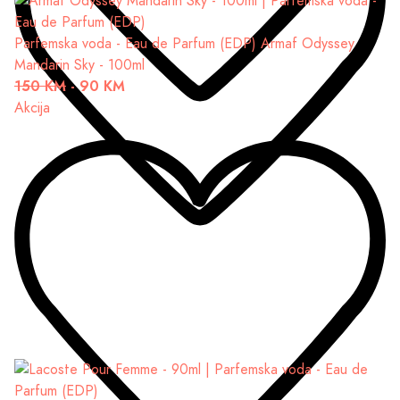
Parfemska voda - Eau de Parfum (EDP)
Armaf Odyssey
Mandarin Sky - 100ml
150 KM
-
90 KM
Akcija