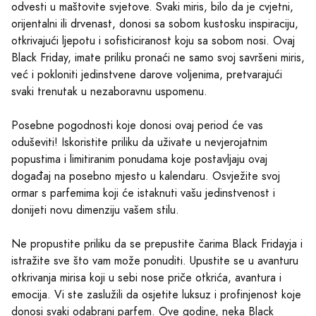
odvesti u maštovite svjetove. Svaki miris, bilo da je cvjetni,
orijentalni ili drvenast, donosi sa sobom kustosku inspiraciju,
otkrivajući ljepotu i sofisticiranost koju sa sobom nosi. Ovaj
Black Friday, imate priliku pronaći ne samo svoj savršeni miris,
već i pokloniti jedinstvene darove voljenima, pretvarajući
svaki trenutak u nezaboravnu uspomenu.
Posebne pogodnosti koje donosi ovaj period će vas
oduševiti! Iskoristite priliku da uživate u nevjerojatnim
popustima i limitiranim ponudama koje postavljaju ovaj
događaj na posebno mjesto u kalendaru. Osvježite svoj
ormar s parfemima koji će istaknuti vašu jedinstvenost i
donijeti novu dimenziju vašem stilu.
Ne propustite priliku da se prepustite čarima Black Fridayja i
istražite sve što vam može ponuditi. Upustite se u avanturu
otkrivanja mirisa koji u sebi nose priče otkrića, avantura i
emocija. Vi ste zaslužili da osjetite luksuz i profinjenost koje
donosi svaki odabrani parfem. Ove godine, neka Black