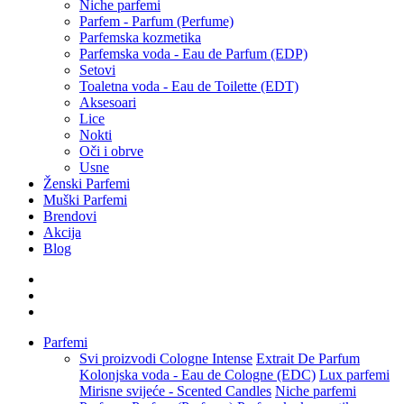
Niche parfemi
Parfem - Parfum (Perfume)
Parfemska kozmetika
Parfemska voda - Eau de Parfum (EDP)
Setovi
Toaletna voda - Eau de Toilette (EDT)
Aksesoari
Lice
Nokti
Oči i obrve
Usne
Ženski Parfemi
Muški Parfemi
Brendovi
Akcija
Blog
Parfemi
Svi proizvodi
Cologne Intense
Extrait De Parfum
Kolonjska voda - Eau de Cologne (EDC)
Lux parfemi
Mirisne svijeće - Scented Candles
Niche parfemi