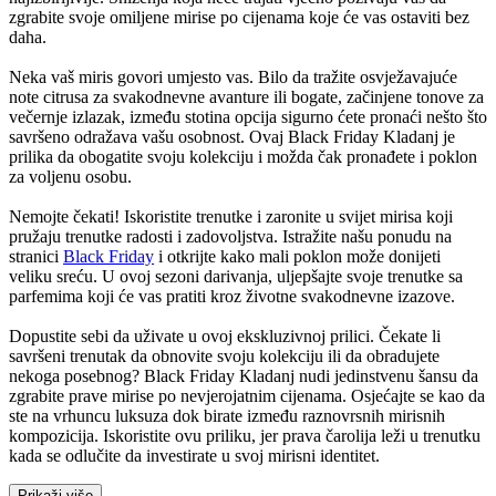
zgrabite svoje omiljene mirise po cijenama koje će vas ostaviti bez
daha.
Neka vaš miris govori umjesto vas. Bilo da tražite osvježavajuće
note citrusa za svakodnevne avanture ili bogate, začinjene tonove za
večernje izlazak, između stotina opcija sigurno ćete pronaći nešto što
savršeno odražava vašu osobnost. Ovaj Black Friday Kladanj je
prilika da obogatite svoju kolekciju i možda čak pronađete i poklon
za voljenu osobu.
Nemojte čekati! Iskoristite trenutke i zaronite u svijet mirisa koji
pružaju trenutke radosti i zadovoljstva. Istražite našu ponudu na
stranici
Black Friday
i otkrijte kako mali poklon može donijeti
veliku sreću. U ovoj sezoni darivanja, uljepšajte svoje trenutke sa
parfemima koji će vas pratiti kroz životne svakodnevne izazove.
Dopustite sebi da uživate u ovoj ekskluzivnoj prilici. Čekate li
savršeni trenutak da obnovite svoju kolekciju ili da obradujete
nekoga posebnog? Black Friday Kladanj nudi jedinstvenu šansu da
zgrabite prave mirise po nevjerojatnim cijenama. Osjećajte se kao da
ste na vrhuncu luksuza dok birate između raznovrsnih mirisnih
kompozicija. Iskoristite ovu priliku, jer prava čarolija leži u trenutku
kada se odlučite da investirate u svoj mirisni identitet.
Prikaži više