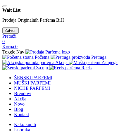
Wait List
Prodaja Originalnih Parfema BiH
Zatvori
Pretraži
0
Korpa
0
Toggle Nav
Početna
Pretraga
Akcija
Za njega
Za nju
Reels
ŽENSKI PARFEMI
MUŠKI PARFEMI
NICHE PARFEMI
Brendovi
Akcija
Novo
Blog
Kontakt
Kako kupiti
Isporuka