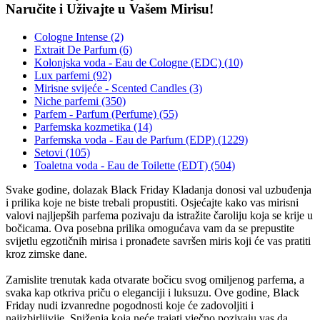
Naručite i Uživajte u Vašem Mirisu!
Cologne Intense (2)
Extrait De Parfum (6)
Kolonjska voda - Eau de Cologne (EDC) (10)
Lux parfemi (92)
Mirisne svijeće - Scented Candles (3)
Niche parfemi (350)
Parfem - Parfum (Perfume) (55)
Parfemska kozmetika (14)
Parfemska voda - Eau de Parfum (EDP) (1229)
Setovi (105)
Toaletna voda - Eau de Toilette (EDT) (504)
Svake godine, dolazak Black Friday Kladanja donosi val uzbuđenja
i prilika koje ne biste trebali propustiti. Osjećajte kako vas mirisni
valovi najljepših parfema pozivaju da istražite čaroliju koja se krije u
bočicama. Ova posebna prilika omogućava vam da se prepustite
svijetlu egzotičnih mirisa i pronađete savršen miris koji će vas pratiti
kroz zimske dane.
Zamislite trenutak kada otvarate bočicu svog omiljenog parfema, a
svaka kap otkriva priču o eleganciji i luksuzu. Ove godine, Black
Friday nudi izvanredne pogodnosti koje će zadovoljiti i
najizbirljivije. Sniženja koja neće trajati vječno pozivaju vas da