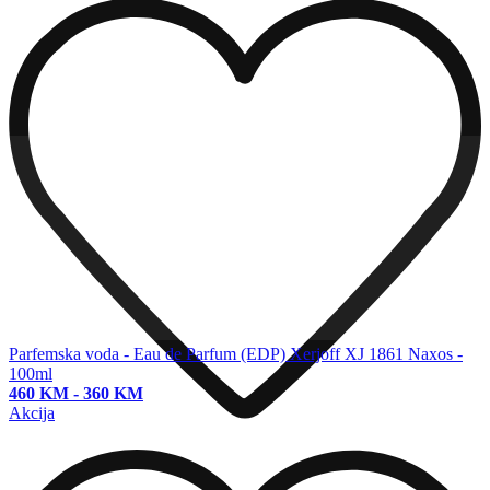
Parfemska voda - Eau de Parfum (EDP)
Xerjoff XJ 1861 Naxos -
100ml
460 KM
-
360 KM
Akcija