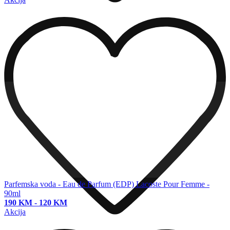
Parfemska voda - Eau de Parfum (EDP)
Lacoste Pour Femme -
90ml
190 KM
-
120 KM
Akcija