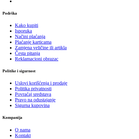
Podrška
Kako kupiti
Isporuka
Načini plaćanja
Plaćanje karticama
Zamjena veličine ili artikla
Česta pitanja
Reklamacioni obrazac
Politike i sigurnost
Uslovi korišćenja i prodaje
Politika privatnosti
Povraćaj sredstava
Pravo na odustajanje
Sigurna kupovina
Kompanija
O nama
Kontakt