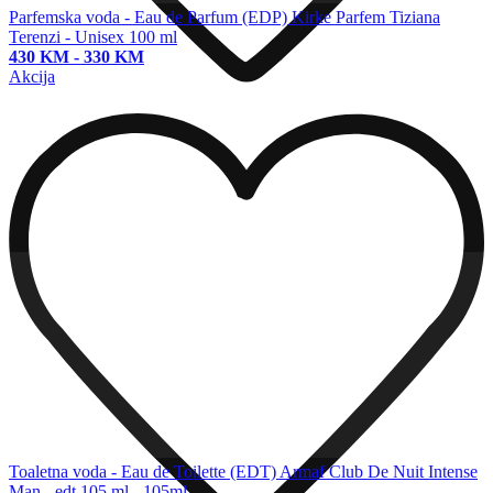
Parfemska voda - Eau de Parfum (EDP)
Kirke Parfem Tiziana
Terenzi - Unisex 100 ml
430 KM
-
330 KM
Akcija
Toaletna voda - Eau de Toilette (EDT)
Armaf Club De Nuit Intense
Man - edt 105 ml - 105ml