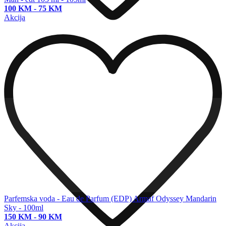
100 KM
-
75 KM
Akcija
Parfemska voda - Eau de Parfum (EDP)
Armaf Odyssey Mandarin
Sky - 100ml
150 KM
-
90 KM
Akcija