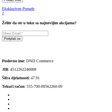
Ekskluzivne Ponude
1
Želite da ste u toku sa najnovijim akcijama?
Pretplati se
Poslovno ime
: DND Commerce
JIB
: 4512262240008
Šifra djelatnosti
: 47.91
Tekući račun
: 555-700-00562260-09