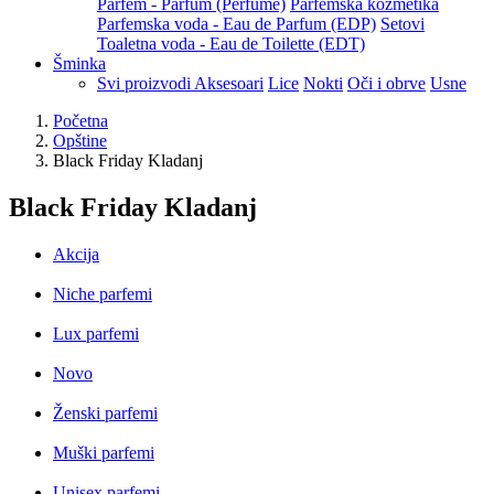
Parfem - Parfum (Perfume)
Parfemska kozmetika
Parfemska voda - Eau de Parfum (EDP)
Setovi
Toaletna voda - Eau de Toilette (EDT)
Šminka
Svi proizvodi
Aksesoari
Lice
Nokti
Oči i obrve
Usne
Početna
Opštine
Black Friday Kladanj
Black Friday Kladanj
Akcija
Niche parfemi
Lux parfemi
Novo
Ženski parfemi
Muški parfemi
Unisex parfemi