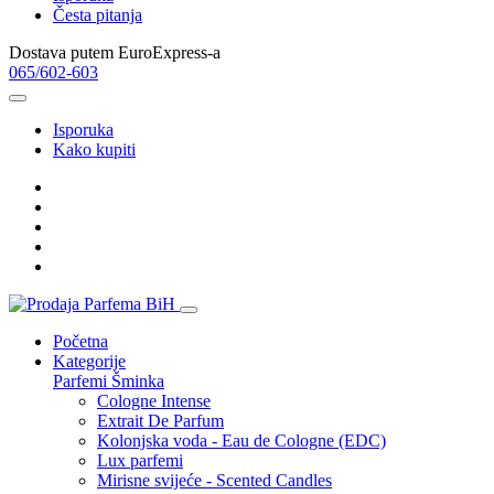
Česta pitanja
Dostava putem EuroExpress-a
065/602-603
Isporuka
Kako kupiti
Početna
Kategorije
Parfemi
Šminka
Cologne Intense
Extrait De Parfum
Kolonjska voda - Eau de Cologne (EDC)
Lux parfemi
Mirisne svijeće - Scented Candles