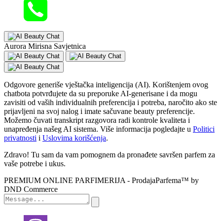
Aurora Mirisna Savjetnica
Odgovore generiše vještačka inteligencija (AI). Korištenjem ovog
chatbota potvrđujete da su preporuke AI-generisane i da mogu
zavisiti od vaših individualnih preferencija i potreba, naročito ako ste
prijavljeni na svoj nalog i imate sačuvane beauty preferencije.
Možemo čuvati transkript razgovora radi kontrole kvaliteta i
unapređenja našeg AI sistema. Više informacija pogledajte u
Politici
privatnosti
i
Uslovima korišćenja
.
Zdravo! Tu sam da vam pomognem da pronađete savršen parfem za
vaše potrebe i ukus.
PREMIUM ONLINE PARFIMERIJA - ProdajaParfema™ by
DND Commerce