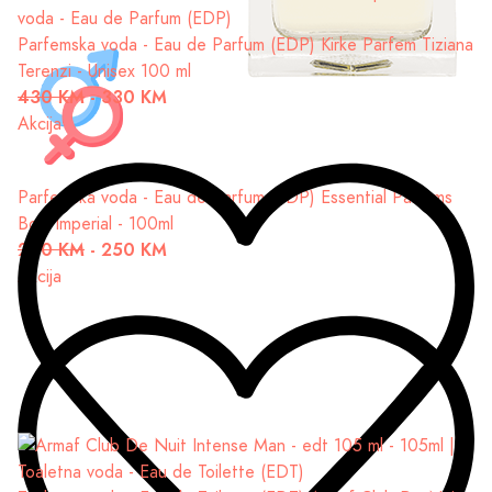
Parfemska voda - Eau de Parfum (EDP)
Kirke Parfem Tiziana
Terenzi - Unisex 100 ml
430 KM
-
330 KM
Akcija
Parfemska voda - Eau de Parfum (EDP)
Essential Parfums
Bois Imperial - 100ml
290 KM
-
250 KM
Akcija