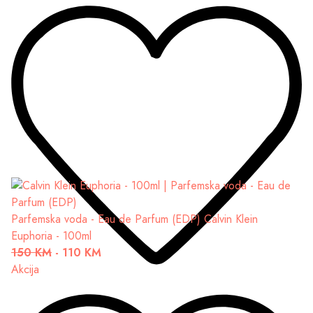
Parfemska voda - Eau de Parfum (EDP)
Calvin Klein
Euphoria - 100ml
150 KM
-
110 KM
Akcija