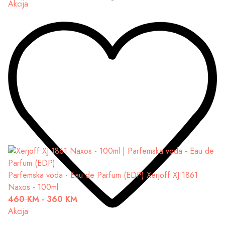
Akcija
Parfemska voda - Eau de Parfum (EDP)
Xerjoff XJ 1861
Naxos - 100ml
460 KM
-
360 KM
Akcija