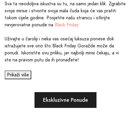
Sva ta neodoljiva iskustva su tu, na samo jedan klik. Zgrabite
svoje mirise i stvorite svoja mala čuda koja će vas pratiti
tokom cijele godine. Posjetite našu stranicu i otkrijte
nevjerovatne ponude na
Black Friday
.
Uživajte u čaroliji i neka vas osećaj luksuza ponese dok
istražujete sve ono što Black Friday Goražde može da
ponudi. Iskoristite ovu priliku, jer najbolji mirisi čekaju, a vi
ste na pravom putu da ih pronađete!
Prikaži više
Ekskluzivne Ponude