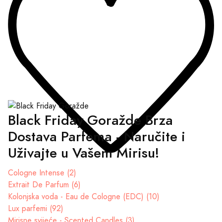
Black Friday Goražde Brza
Dostava Parfema - Naručite i
Uživajte u Vašem Mirisu!
Cologne Intense (2)
Extrait De Parfum (6)
Kolonjska voda - Eau de Cologne (EDC) (10)
Lux parfemi (92)
Mirisne svijeće - Scented Candles (3)