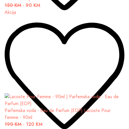
150 KM
-
90 KM
Akcija
Parfemska voda - Eau de Parfum (EDP)
Lacoste Pour
Femme - 90ml
190 KM
-
120 KM