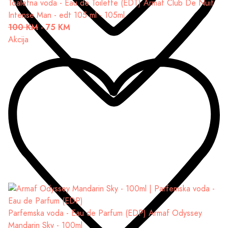
Toaletna voda - Eau de Toilette (EDT)
Armaf Club De Nuit
Intense Man - edt 105 ml - 105ml
100 KM
-
75 KM
Akcija
Parfemska voda - Eau de Parfum (EDP)
Armaf Odyssey
Mandarin Sky - 100ml