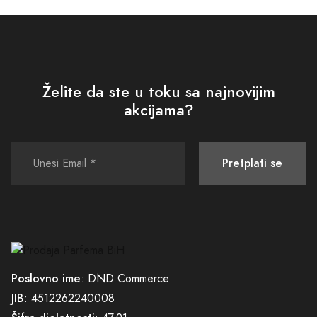
Želite da ste u toku sa najnovijim
akcijama?
Pretplati se
Poslovno ime
: DND Commerce
JIB
: 4512262240008