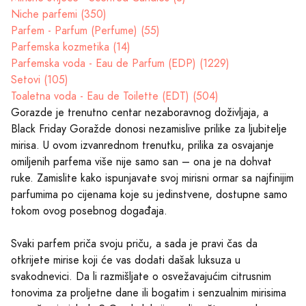
Niche parfemi (350)
Parfem - Parfum (Perfume) (55)
Parfemska kozmetika (14)
Parfemska voda - Eau de Parfum (EDP) (1229)
Setovi (105)
Toaletna voda - Eau de Toilette (EDT) (504)
Gorazde je trenutno centar nezaboravnog doživljaja, a
Black Friday Goražde donosi nezamislive prilike za ljubitelje
mirisa. U ovom izvanrednom trenutku, prilika za osvajanje
omiljenih parfema više nije samo san – ona je na dohvat
ruke. Zamislite kako ispunjavate svoj mirisni ormar sa najfinijim
parfumima po cijenama koje su jedinstvene, dostupne samo
tokom ovog posebnog događaja.
Svaki parfem priča svoju priču, a sada je pravi čas da
otkrijete mirise koji će vas dodati dašak luksuza u
svakodnevici. Da li razmišljate o osvežavajućim citrusnim
tonovima za proljetne dane ili bogatim i senzualnim mirisima