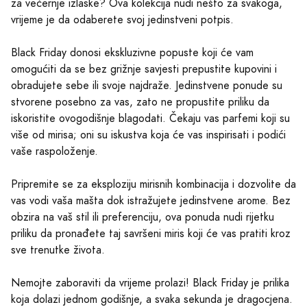
za večernje izlaske? Ova kolekcija nudi nešto za svakoga,
vrijeme je da odaberete svoj jedinstveni potpis.
Black Friday donosi ekskluzivne popuste koji će vam
omogućiti da se bez grižnje savjesti prepustite kupovini i
obradujete sebe ili svoje najdraže. Jedinstvene ponude su
stvorene posebno za vas, zato ne propustite priliku da
iskoristite ovogodišnje blagodati. Čekaju vas parfemi koji su
više od mirisa; oni su iskustva koja će vas inspirisati i podići
vaše raspoloženje.
Pripremite se za eksploziju mirisnih kombinacija i dozvolite da
vas vodi vaša mašta dok istražujete jedinstvene arome. Bez
obzira na vaš stil ili preferenciju, ova ponuda nudi rijetku
priliku da pronađete taj savršeni miris koji će vas pratiti kroz
sve trenutke života.
Nemojte zaboraviti da vrijeme prolazi! Black Friday je prilika
koja dolazi jednom godišnje, a svaka sekunda je dragocjena.