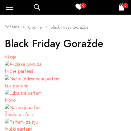
0
0
Pretraži
Korpa
Početna
Opštine
Black Friday Goražde
Black Friday Goražde
Akcija
Niche parfemi
Lux parfemi
Novo
Ženski parfemi
Muški parfemi