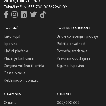
Šifra djelatnosti
: 47.91
Tekući račun
: 555-700-00562260-09
PODRŠKA
POLITIKE I SIGURNOST
Kako kupiti
Uslovi korišćenja i prodaje
Isporuka
Politika privatnosti
Načini plaćanja
Povraćaj sredstava
Plaćanje karticama
Pravo na odustajanje
Zamjena veličine ili artikla
Sigurna kupovina
Česta pitanja
Reklamacioni obrazac
KOMPANIJA
KONTAKT
O nama
065/602-603