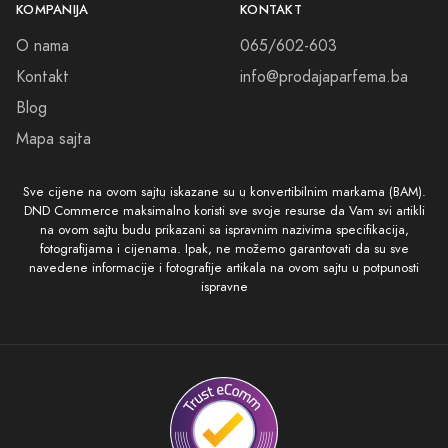
KOMPANIJA
KONTAKT
O nama
065/602-603
Kontakt
info@prodajaparfema.ba
Blog
Mapa sajta
Sve cijene na ovom sajtu iskazane su u konvertibilnim markama (BAM).
DND Commerce maksimalno koristi sve svoje resurse da Vam svi artikli
na ovom sajtu budu prikazani sa ispravnim nazivima specifikacija,
fotografijama i cijenama. Ipak, ne možemo garantovati da su sve
navedene informacije i fotografije artikala na ovom sajtu u potpunosti
ispravne