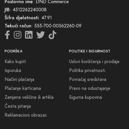
Poslovno ime
: DND Commerce
JIB
: 4512262240008
Šifra djelatnosti
: 47.91
Tekući račun
: 555-700-00562260-09
PODRŠKA
POLITIKE I SIGURNOST
Kako kupiti
Uslovi korišćenja i prodaje
Isporuka
Politika privatnosti
Načini plaćanja
Povraćaj sredstava
Plaćanje karticama
Pravo na odustajanje
Zamjena veličine ili artikla
Sigurna kupovina
Česta pitanja
Reklamacioni obrazac