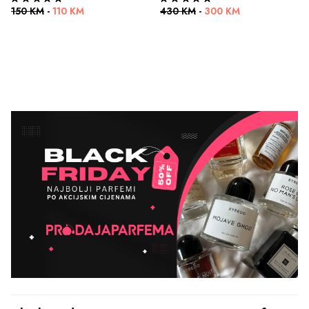
150 KM
-
110 KM
430 KM
-
300 KM