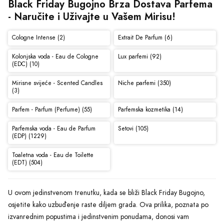
Black Friday Bugojno Brza Dostava Parfema 
- Naručite i Uživajte u Vašem Mirisu!
Cologne Intense (2)
Extrait De Parfum (6)
Kolonjska voda - Eau de Cologne
Lux parfemi (92)
(EDC) (10)
Mirisne svijeće - Scented Candles
Niche parfemi (350)
(3)
Parfem - Parfum (Perfume) (55)
Parfemska kozmetika (14)
Parfemska voda - Eau de Parfum
Setovi (105)
(EDP) (1229)
Toaletna voda - Eau de Toilette
(EDT) (504)
U ovom jedinstvenom trenutku, kada se bliži Black Friday Bugojno,
osjetite kako uzbuđenje raste diljem grada. Ova prilika, poznata po
izvanrednim popustima i jedinstvenim ponudama, donosi vam