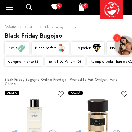
0
0
Pretraži
Korpa
Početna
Opštine
Black Friday Bugojno
Black Friday Bugojno
1
Akcija
Niche parfemi
Lux parfemi
Novo
Cologne Intense (2)
Extrait De Parfum (6)
Kolonjska voda - Eau de C
Black Friday Bugojno Online Prodaja - Pronađite Vaš Omiljeni Miris 
Online
AKCIJA
AKCIJA