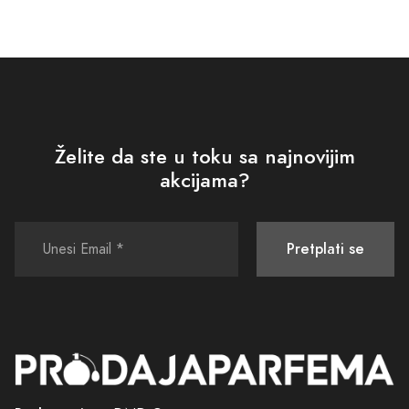
Pripremite se za nezaboravno iskustvo kupovine koje će uljepšati vaš
dan. Uživajte u trenutku kada se osjećate posebno, jer svaka bočica
mirisa predstavlja ne samo proizvod, već i priliku da izrazite svoju
unutarnju ljepotu. Održavajte svoj stil i dodajte malo čarolije
svakodnevnim trenucima.
Želite da ste u toku sa najnovijim
Ova sezona nudi nevjerojatne pogodnosti i neponovljive ponude, a
akcijama?
vas pozivamo da zaronite dublje u svijet parfema. Otkrijte bogatstvo
mirisa koji će vas očarati i ispuniti samopouzdanjem. Posjetite našu
stranicu i istražite ponude za
Black Friday
koje se nude samo ovog
Pretplati se
posebnog dana. Ne čekajte – povodom Black Friday Bugojno vrijeme
je da priuštite sebi ono što zaslužujete!