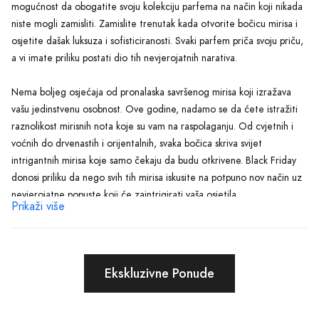
mogućnost da obogatite svoju kolekciju parfema na način koji nikada
niste mogli zamisliti. Zamislite trenutak kada otvorite bočicu mirisa i
osjetite dašak luksuza i sofisticiranosti. Svaki parfem priča svoju priču,
a vi imate priliku postati dio tih nevjerojatnih narativa.
Nema boljeg osjećaja od pronalaska savršenog mirisa koji izražava
vašu jedinstvenu osobnost. Ove godine, nadamo se da ćete istražiti
raznolikost mirisnih nota koje su vam na raspolaganju. Od cvjetnih i
voćnih do drvenastih i orijentalnih, svaka bočica skriva svijet
intrigantnih mirisa koje samo čekaju da budu otkrivene. Black Friday
donosi priliku da nego svih tih mirisa iskusite na potpuno nov način uz
nevjerojatne popuste koji će zaintrigirati vaša osjetila.
Prikaži više
Ne propustite šansu da uživate u osjećaju ekskluzivnosti. Zamislite da
prvi doživite najnovije mirise ili se odlučite za klasične favorite koji
nikada ne izlaze iz mode. Ove jedinstvene ponude su limitirane i
Ekskluzivne Ponude
dostupne samo u okviru iznimne Black Friday akcije. Sa svakim klikom,
svaki mali ugovor o kupovini donosi vas jedan korak bliže ostvarenju
sna o savršenom mirisu.