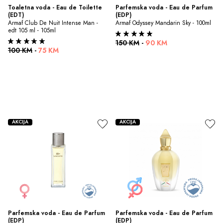
Toaletna voda - Eau de Toilette 
Parfemska voda - Eau de Parfum 
(EDT)
(EDP)
Armaf Club De Nuit Intense Man - 
Armaf Odyssey Mandarin Sky - 100ml
edt 105 ml - 105ml
150 KM
-
90 KM
100 KM
-
75 KM
AKCIJA
AKCIJA
Parfemska voda - Eau de Parfum 
Parfemska voda - Eau de Parfum 
(EDP)
(EDP)