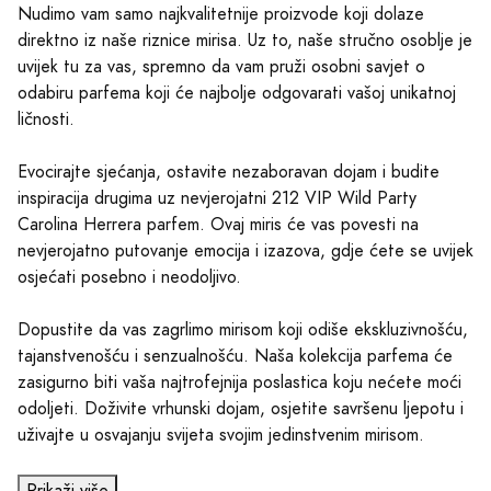
Nudimo vam samo najkvalitetnije proizvode koji dolaze
direktno iz naše riznice mirisa. Uz to, naše stručno osoblje je
uvijek tu za vas, spremno da vam pruži osobni savjet o
odabiru parfema koji će najbolje odgovarati vašoj unikatnoj
ličnosti.
Evocirajte sjećanja, ostavite nezaboravan dojam i budite
inspiracija drugima uz nevjerojatni 212 VIP Wild Party
Carolina Herrera parfem. Ovaj miris će vas povesti na
nevjerojatno putovanje emocija i izazova, gdje ćete se uvijek
osjećati posebno i neodoljivo.
Dopustite da vas zagrlimo mirisom koji odiše ekskluzivnošću,
tajanstvenošću i senzualnošću. Naša kolekcija parfema će
zasigurno biti vaša najtrofejnija poslastica koju nećete moći
odoljeti. Doživite vrhunski dojam, osjetite savršenu ljepotu i
uživajte u osvajanju svijeta svojim jedinstvenim mirisom.
Prikaži više