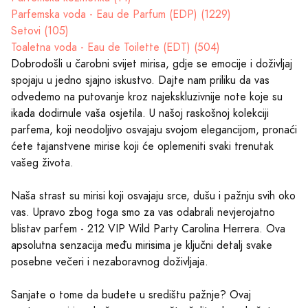
Parfemska voda - Eau de Parfum (EDP) (1229)
Setovi (105)
Toaletna voda - Eau de Toilette (EDT) (504)
Dobrodošli u čarobni svijet mirisa, gdje se emocije i doživljaj
spojaju u jedno sjajno iskustvo. Dajte nam priliku da vas
odvedemo na putovanje kroz najekskluzivnije note koje su
ikada dodirnule vaša osjetila. U našoj raskošnoj kolekciji
parfema, koji neodoljivo osvajaju svojom elegancijom, pronaći
ćete tajanstvene mirise koji će oplemeniti svaki trenutak
vašeg života.
Naša strast su mirisi koji osvajaju srce, dušu i pažnju svih oko
vas. Upravo zbog toga smo za vas odabrali nevjerojatno
blistav parfem - 212 VIP Wild Party Carolina Herrera. Ova
apsolutna senzacija među mirisima je ključni detalj svake
posebne večeri i nezaboravnog doživljaja.
Sanjate o tome da budete u središtu pažnje? Ovaj