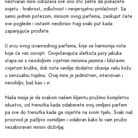
nestvaran miris odražava sve ono što želite da pokažete
svijetu - hrabrost, odlučnost i nevjerojatnu privlačnost. Sa
samo jednim potezom, mirisom ovog parfema, zaokupit ćete
sve poglede i ostaviti neizbrisiv trag svaki put kada
zapanjujuće prođete.
U srcu ovog izvanrednog parfema, krije se harmonija nota
koje će vas osvojiti. Osvježavajuća slatkoća juicy jabuka
stapa se s neodoljivim cvjetnim mirisima jasmina i blistavim
cvijetom kruške, dok nota vanilije dodatno obavija vašu kožu
u senzualnu toplinu. Ovaj miris je jedinstven, intenzivan i
neodoljiv, baš kao i vi.
Naša misija je da svakom našem klijentu pružimo kompletno
iskustvo, od trenutka kada odaberete svoj omiljeni parfem
pa sve do trenutka kada ga osjetite na svom tijelu. Svaki naš
proizvod je pažljivo osmišljen i odabran kako bi vam pružio
nezaboravan mirisni doživljaj.