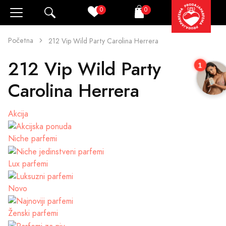
0
0
Pretraži
Korpa
Početna
212 Vip Wild Party Carolina Herrera
212 Vip Wild Party
1
Carolina Herrera
Akcija
Niche parfemi
Lux parfemi
Novo
Ženski parfemi