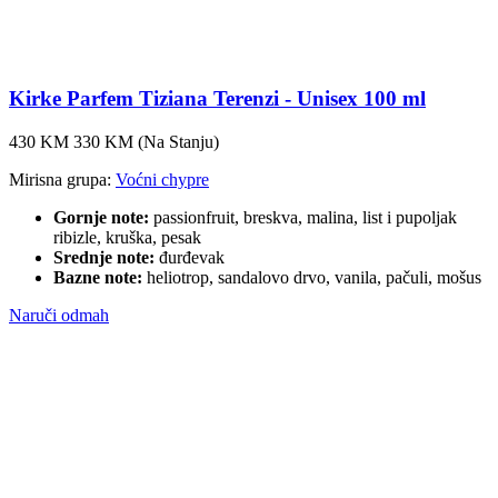
Kirke Parfem Tiziana Terenzi - Unisex 100 ml
430 KM
330 KM
(Na Stanju)
Mirisna grupa:
Voćni chypre
Gornje note:
passionfruit, breskva, malina, list i pupoljak
ribizle, kruška, pesak
Srednje note:
đurđevak
Bazne note:
heliotrop, sandalovo drvo, vanila, pačuli, mošus
Naruči odmah