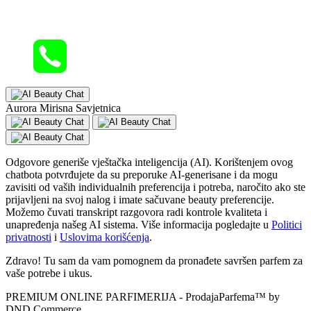
Aurora Mirisna Savjetnica
Odgovore generiše vještačka inteligencija (AI). Korištenjem ovog
chatbota potvrđujete da su preporuke AI-generisane i da mogu
zavisiti od vaših individualnih preferencija i potreba, naročito ako ste
prijavljeni na svoj nalog i imate sačuvane beauty preferencije.
Možemo čuvati transkript razgovora radi kontrole kvaliteta i
unapređenja našeg AI sistema. Više informacija pogledajte u
Politici
privatnosti
i
Uslovima korišćenja
.
Zdravo! Tu sam da vam pomognem da pronađete savršen parfem za
vaše potrebe i ukus.
PREMIUM ONLINE PARFIMERIJA - ProdajaParfema™ by
DND Commerce