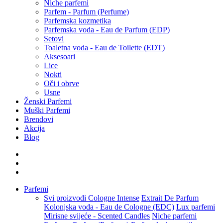
Niche parfemi
Parfem - Parfum (Perfume)
Parfemska kozmetika
Parfemska voda - Eau de Parfum (EDP)
Setovi
Toaletna voda - Eau de Toilette (EDT)
Aksesoari
Lice
Nokti
Oči i obrve
Usne
Ženski Parfemi
Muški Parfemi
Brendovi
Akcija
Blog
Parfemi
Svi proizvodi
Cologne Intense
Extrait De Parfum
Kolonjska voda - Eau de Cologne (EDC)
Lux parfemi
Mirisne svijeće - Scented Candles
Niche parfemi