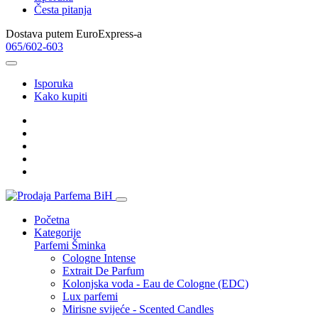
Česta pitanja
Dostava putem EuroExpress-a
065/602-603
Isporuka
Kako kupiti
Početna
Kategorije
Parfemi
Šminka
Cologne Intense
Extrait De Parfum
Kolonjska voda - Eau de Cologne (EDC)
Lux parfemi
Mirisne svijeće - Scented Candles