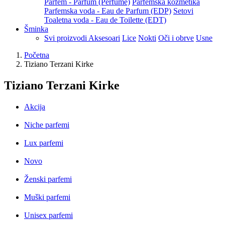
Parfem - Parfum (Perfume)
Parfemska kozmetika
Parfemska voda - Eau de Parfum (EDP)
Setovi
Toaletna voda - Eau de Toilette (EDT)
Šminka
Svi proizvodi
Aksesoari
Lice
Nokti
Oči i obrve
Usne
Početna
Tiziano Terzani Kirke
Tiziano Terzani Kirke
Akcija
Niche parfemi
Lux parfemi
Novo
Ženski parfemi
Muški parfemi
Unisex parfemi