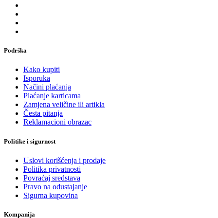
Podrška
Kako kupiti
Isporuka
Načini plaćanja
Plaćanje karticama
Zamjena veličine ili artikla
Česta pitanja
Reklamacioni obrazac
Politike i sigurnost
Uslovi korišćenja i prodaje
Politika privatnosti
Povraćaj sredstava
Pravo na odustajanje
Sigurna kupovina
Kompanija