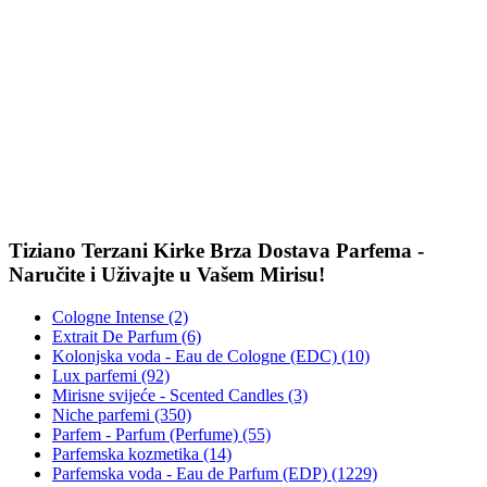
Tiziano Terzani Kirke Brza Dostava Parfema -
Naručite i Uživajte u Vašem Mirisu!
Cologne Intense (2)
Extrait De Parfum (6)
Kolonjska voda - Eau de Cologne (EDC) (10)
Lux parfemi (92)
Mirisne svijeće - Scented Candles (3)
Niche parfemi (350)
Parfem - Parfum (Perfume) (55)
Parfemska kozmetika (14)
Parfemska voda - Eau de Parfum (EDP) (1229)