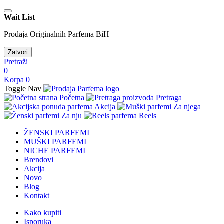
Wait List
Prodaja Originalnih Parfema BiH
Zatvori
Pretraži
0
Korpa
0
Toggle Nav
Početna
Pretraga
Akcija
Za njega
Za nju
Reels
ŽENSKI PARFEMI
MUŠKI PARFEMI
NICHE PARFEMI
Brendovi
Akcija
Novo
Blog
Kontakt
Kako kupiti
Isporuka