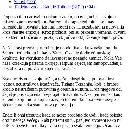
Setovi (105)
Toaletna voda - Eau de Toilette (EDT) (504)
Dugo su tiho carovali u noćnom zraku, obavijajući nas svojom
misterioznom esencijom. Parfemi, ti dragocjeni mirisi koji nas
iznenađuju i osvajaju iznutra, noseći nas na nezaboravna putovanja
kroz vlastite emocije. Kroz prošlost, oni su prkosili vremenu, čuvani
u staklenim bočicama, postajući ključ za otključavanje tajnih priča.
Naša strast prema parfemima je neodoljiva, a kroz našu ponudu
želimo podijeliti tu ljubav s Vama. Osjetite dodir vrhunskog
kvaliteta, jer vjerujemo da izvrsnost ne poznaje granice. Neka Vas
naša kolekcija parfema okrijepi i ispuni osjećajem samopouzdanja,
bez obzira na pravac u kojem se krećete.
Svaki miris nosi svoju priču, a naša je inspirirana putovanjima
jednog neustrašivog istraživača, Tiziana Terzanija, koji je hrabro
kročio neistraženim putovima globalnih kultura. Kroz njegove oči,
svijet je postao scena nevjerojatnih avantura. Naši parfemi su kao
kaleidoskop mirisa koji će oživjeti te trenutke i ponovno osvježiti
sjećanja na neka stara i nova putovanja.
Znate li onaj trenutak kada se nešto posebno dogodi i kada osjetite
dodir nečega većeg? Naši parfemi su tu, pažljivo stvoreni kako bi
prikazali sve te trenutke, svaki osjećaj i svaku emociju. Očarat će