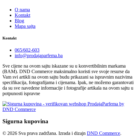
O nama
Kontakt
Blog
Mapa sajta
Kontakt
065/602-603
info@prodajaparfema.ba
Sve cijene na ovom sajtu iskazane su u konvertibilnim markama
(BAM). DND Commerce maksimalno koristi sve svoje resurse da
Vam svi artikli na ovom sajtu budu prikazani sa ispravnim nazivima
specifikacija, fotografijama i cijenama. Ipak, ne možemo garantovati
da su sve navedene informacije i fotografije artikala na ovom sajtu u
potpunosti ispravne
Sigurna kupovina
© 2026 Sva prava zadržana. Izrada i dizajn
DND Commerce
.