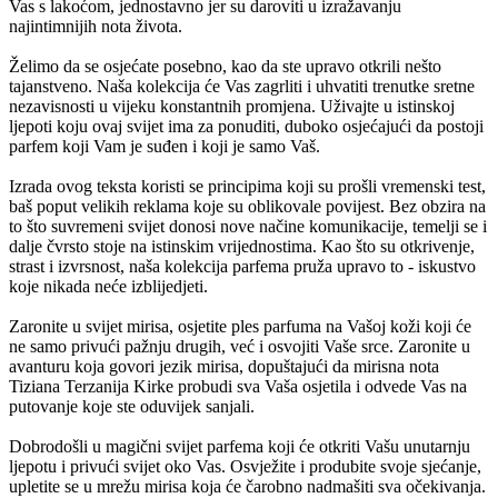
Vas s lakoćom, jednostavno jer su daroviti u izražavanju
najintimnijih nota života.
Želimo da se osjećate posebno, kao da ste upravo otkrili nešto
tajanstveno. Naša kolekcija će Vas zagrliti i uhvatiti trenutke sretne
nezavisnosti u vijeku konstantnih promjena. Uživajte u istinskoj
ljepoti koju ovaj svijet ima za ponuditi, duboko osjećajući da postoji
parfem koji Vam je suđen i koji je samo Vaš.
Izrada ovog teksta koristi se principima koji su prošli vremenski test,
baš poput velikih reklama koje su oblikovale povijest. Bez obzira na
to što suvremeni svijet donosi nove načine komunikacije, temelji se i
dalje čvrsto stoje na istinskim vrijednostima. Kao što su otkrivenje,
strast i izvrsnost, naša kolekcija parfema pruža upravo to - iskustvo
koje nikada neće izblijedjeti.
Zaronite u svijet mirisa, osjetite ples parfuma na Vašoj koži koji će
ne samo privući pažnju drugih, već i osvojiti Vaše srce. Zaronite u
avanturu koja govori jezik mirisa, dopuštajući da mirisna nota
Tiziana Terzanija Kirke probudi sva Vaša osjetila i odvede Vas na
putovanje koje ste oduvijek sanjali.
Dobrodošli u magični svijet parfema koji će otkriti Vašu unutarnju
ljepotu i privući svijet oko Vas. Osvježite i produbite svoje sjećanje,
upletite se u mrežu mirisa koja će čarobno nadmašiti sva očekivanja.