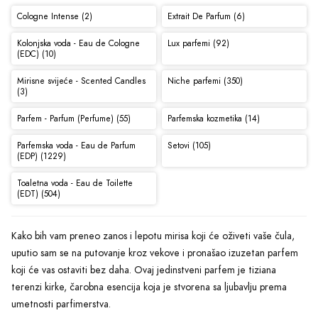
Cologne Intense (2)
Extrait De Parfum (6)
Kolonjska voda - Eau de Cologne
Lux parfemi (92)
(EDC) (10)
Mirisne svijeće - Scented Candles
Niche parfemi (350)
(3)
Parfem - Parfum (Perfume) (55)
Parfemska kozmetika (14)
Parfemska voda - Eau de Parfum
Setovi (105)
(EDP) (1229)
Toaletna voda - Eau de Toilette
(EDT) (504)
Kako bih vam preneo zanos i lepotu mirisa koji će oživeti vaše čula,
uputio sam se na putovanje kroz vekove i pronašao izuzetan parfem
koji će vas ostaviti bez daha. Ovaj jedinstveni parfem je tiziana
terenzi kirke, čarobna esencija koja je stvorena sa ljubavlju prema
umetnosti parfimerstva.