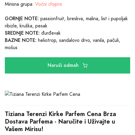
Mirisna grupa:
Voćni chypre
GORNJE NOTE:
passionfruit, breskva, malina, list i pupoljak
ribizle, kruška, pesak
SREDNJE NOTE:
đurđevak
BAZNE NOTE:
heliotrop, sandalovo drvo, vanila, pačuli,
mošus
Naruči odmah
Tiziana Terenzi Kirke Parfem Cena Brza 
Dostava Parfema - Naručite i Uživajte u 
Vašem Mirisu!