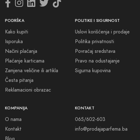
PODRŠKA
POLITIKE I SIGURNOST
Kako kupiti
Uslovi korišćenja i prodaje
Isporuka
Politika privatnosti
Načini plaćanja
Povraćaj sredstava
Plaćanje karticama
Pravo na odustajanje
Zamjena veličine ili artikla
Sigurna kupovina
Česta pitanja
Reklamacioni obrazac
KOMPANIJA
KONTAKT
O nama
065/602-603
Kontakt
info@prodajaparfema.ba
Blog