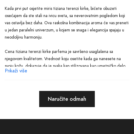
Kada prvi put osjetite miris tiziana terenzi kirke, bićete obuzeti
osećajem da ste stali na ivicu sveta, sa neverovatnim pogledom koji
vas ostavlja bez daha. Ova raskošna kombinacija aroma će vas preneti
u jedan paralelni univerzum, u kojem se snaga i elegancija spajaju u
neodoljivu harmoniju.
Cena tiziana terenzi kirke parfema je savršeno usaglašena sa
njegovom kvalitetom. Vrednost koju osetite kada ga nanesete na
svoju kožu, dokazuje da je svaka kap stilizovana kao umetničko delo.
Prikaži više
Ovaj parfem je suštinski izraz elegancije i prefinjenosti, što ga čini
savršenim izborom za one koji žele da se istaknu iz mnoštva.
Dozvolite da vas provedem kroz paletu boja i mirisa koje tiziana
Naručite odmah
terenzi kirke parfem pruža. Osetićete snagu vetra koji nežno ljuljuška
cveće, zatim toplinu sunca koje obasjava zemlju, prelazeći u miris
vode koja teče iz živopisnih izvora. Svaki sastojak je biran s ljubavlju i
pažnjom, kako bi se stvorila nepogrešiva formula koja će vas osvojiti.