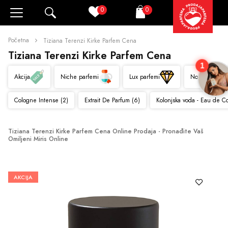
0
0
Pretraži
Korpa
Početna
Tiziana Terenzi Kirke Parfem Cena
Tiziana Terenzi Kirke Parfem Cena
1
Akcija
Niche parfemi
Lux parfemi
Novo
Cologne Intense (2)
Extrait De Parfum (6)
Kolonjska voda - Eau de C
Tiziana Terenzi Kirke Parfem Cena Online Prodaja - Pronađite Vaš 
Omiljeni Miris Online
AKCIJA