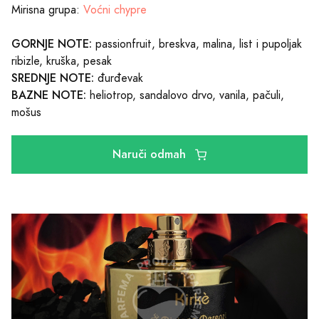
Mirisna grupa:
Voćni chypre
GORNJE NOTE:
passionfruit, breskva, malina, list i pupoljak
ribizle, kruška, pesak
SREDNJE NOTE:
đurđevak
BAZNE NOTE:
heliotrop, sandalovo drvo, vanila, pačuli,
mošus
Naruči odmah