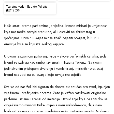
Toaletna voda - Eau de Toilette
(EDT) (504)
Naša strast prema parfemima je vječna. Izvrsno mirisati je umjetnost
koja nas može osvojiti trenutno, ali i ostaviti neizbrisiv trag u
sjećanjima. Uroniti u svijet mirisa znači osjetiti povijest, kulturu i
emocije koje se kriju iza svakog kapljice.
U ovom izazovnom putovanju kroz vjekove parfemskih čarolija, jedan
brend se izdvaja kao simbol izvrsnosti - Tiziana Terenzi. Sa svojim
jedinstvenim pristupom stvaranju i kombiniranju mirisnih nota, ovaj
brend nas vodi na putovanje koje osvaja sva osjetila.
Svatko od nas želi biti siguran da dobiva autentičan proizvod, ispunjen
svježinom i prefinjenim notama. Zato je važno razlikovati originalne
parfeme Tiziana Terenzi od imitacija. Uzbuđenje koje osjetiti dok se
osvježavamo mirisom Kirke, mijenja našu svakodnevicu, daje nam
hrabrost za nove podvige i naglašava našu unutarnju ljepotu. No kako