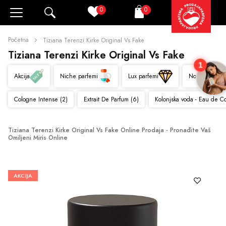
0
0
Pretraži
Korpa
Početna
Tiziana Terenzi Kirke Original Vs Fake
Tiziana Terenzi Kirke Original Vs Fake
1
Akcija
Niche parfemi
Lux parfemi
Novo
Cologne Intense (2)
Extrait De Parfum (6)
Kolonjska voda - Eau de C
Tiziana Terenzi Kirke Original Vs Fake Online Prodaja - Pronađite Vaš 
Omiljeni Miris Online
AKCIJA