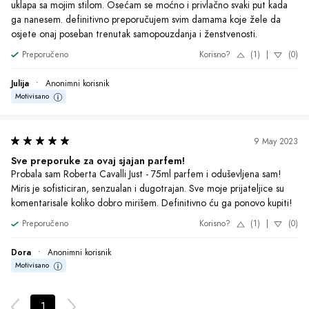
uklapa sa mojim stilom. Osećam se moćno i privlačno svaki put kada 
ga nanesem. definitivno preporučujem svim damama koje žele da 
osjete onaj poseban trenutak samopouzdanja i ženstvenosti.
Preporučeno
Korisno?
(1)
|
(0)
Julija
•
Anonimni korisnik
Motivisano
9 May 2023
Sve preporuke za ovaj sjajan parfem!
Probala sam Roberta Cavalli Just - 75ml parfem i oduševljena sam! 
Miris je sofisticiran, senzualan i dugotrajan. Sve moje prijateljice su 
komentarisale koliko dobro mirišem. Definitivno ću ga ponovo kupiti!
Preporučeno
Korisno?
(1)
|
(0)
Dora
•
Anonimni korisnik
Motivisano
1