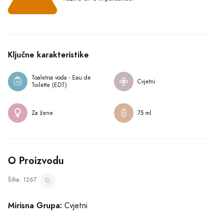
Ključne karakteristike
Toaletna voda - Eau de 
Cvjetni
Toilette (EDT)
Za žene
75 ml
O Proizvodu
Šifra: 1267
Mirisna Grupa:
Cvjetni