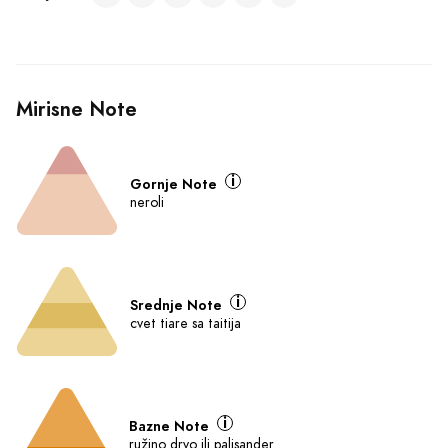
Mirisne Note
Gornje Note
neroli
Srednje Note
cvet tiare sa taitija
Bazne Note
ružino drvo ili palisander