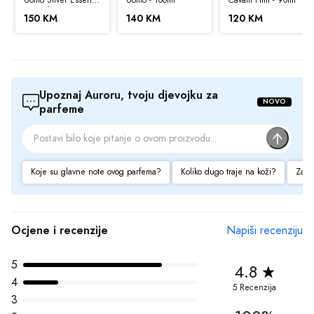
Sve cijene na ovom sajtu iskazane su u konvertibilnim markama (BAM).
- 100ml
150 KM
140 KM
120 KM
Prodaja Parfema maksimalno koristi sve svoje resurse da Vam svi artikli na
ovom sajtu budu prikazani sa ispravnim nazivima specifikacija,
fotografijama i cijenama. Ipak, ne možemo garantovati da su sve
navedene informacije i fotografije artikala na ovom sajtu u potpunosti
ispravne.
Upoznaj Auroru, tvoju djevojku za 
NOVO
parfeme
Koje su glavne note ovog parfema?
Koliko dugo traje na koži?
Za ko
Ocjene i recenzije
Napiši recenziju
5
4.8
4
5 Recenzija
3