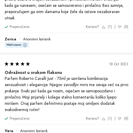
kada ga nanesem, osećam se samouvereno i privlačno. Bez sumnje, 
preporučujem ga svim damama koje žele da ostave nezaboravan 
utisak.
Preporučeno
Korisno?
(1)
|
(0)
Zorica
•
Anonimni korisnik
Motivisano
18 Oct 2023
Odvažnost u svakom flakonu
Parfem Roberto Cavalli Just - 75ml je savršena kombinacija 
senzualnosti i elegancije. Njegov zavodljiv miris me osvaja već na prvo 
prskanje. Svaki put kada ga nosim, osjećam se samopouzdano i 
privlačno. Moji prijatelji i kolege stalno komentarišu koliko lijepo 
mirišem. Ovaj parfem definitivno postaje moj omiljeni dodatak 
svakodnevnoj rutini!
Preporučeno
Korisno?
(1)
|
(0)
Vera
•
Anonimni korisnik