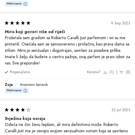
Motivisano
9 Sep 2023
Miris koji govori više od riječi
Prošetala sam gradom sa Roberto Cavalli Just parfemom i svi su me 
primetili. Osećala sam se samouvereno i privlačno, kao prava dama sa 
stilom. Miris je senzualan i dugotrajan, savršen za posebne prilike. 
Imate li želju da budete u centru pažnje, ovaj parfem je pravi izbor za 
vas. Sve preporuke!
Preporučeno
Korisno?
(1)
|
(0)
Zoja
•
Anonimni korisnik
Motivisano
22 Jul 2023
Svježina koja osvaja
Odeća ne čini ženu lepšom, ali miris definitivno može. Roberto 
Cavalli Just me je osvojio svojom senzualnom notom koja se savršeno 