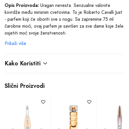
Opis Proizvoda:
Uragan nevesta. Senzualne valovite
kovrdže među mirisnim cvetovima. To je Roberto Cavalli Just
- parfem koji će oboriti sve s nogu. Sa zapremine 75 ml
čarobne moći, ovaj parfem je savršen za sve dame koje žele
osjetiti moć svoje ženstvenosti.
Prikaži više
Njegova srž je prožeta nežnim neroli cvetom i egzotičnom
tiare sa taitija. Miris ovog parfema prelazi granice čitavog
svijeta. Ružino drvo ili, kako među nama istinski ljubiteljima
Kako Koristiti
parfema zovemo, palisander, dodaje dublje i sofisticiranije
note.
Slični Proizvodi
Roberto Cavalli Just je parfem koji ti omogućava da se
osetiš poput prave kraljice. Budi prateća pratnja u tvojoj
životnoj priči, bilo da si na poslovnim sastancima ili na
romantičnoj večeri. Ovo je parfem koji osvaja srca, oslobađa
najskrivenije strasti i ostavlja iza sebe nezaboravan miris.