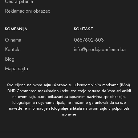
Česta pitanja
Reklamacioni obrazac
KOMPANIJA
KONTAKT
O nama
065/602-603
Kontakt
info@prodajaparfema.ba
Blog
Mapa sajta
Sve cijene na ovom sajtu iskazane su u konvertibilnim markama (BAM).
DND Commerce maksimalno koristi sve svoje resurse da Vam svi artikli
na ovom sajtu budu prikazani sa ispravnim nazivima specifikacija,
fotografijama i cijenama. Ipak, ne možemo garantovati da su sve
navedene informacije i fotografije artikala na ovom sajtu u potpunosti
ispravne