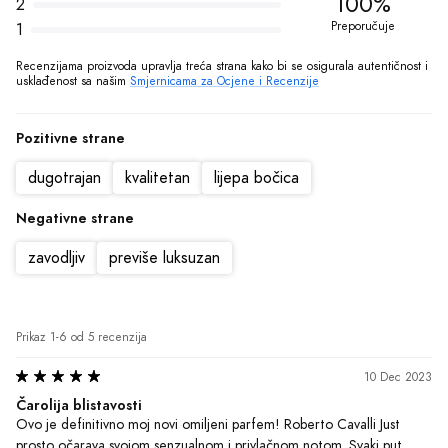
100%
2
Preporučuje
1
Recenzijama proizvoda upravlja treća strana kako bi se osigurala autentičnost i 
usklađenost sa našim 
Smjernicama za Ocjene i Recenzije
Pozitivne strane
dugotrajan
kvalitetan
lijepa bočica
Negativne strane
zavodljiv
previše luksuzan
Prikaz 1-6 od 5 recenzija
10 Dec 2023
Čarolija blistavosti
Ovo je definitivno moj novi omiljeni parfem! Roberto Cavalli Just 
prosto očarava svojom senzualnom i privlačnom notom. Svaki put 