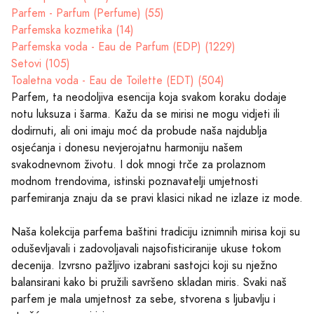
Parfem - Parfum (Perfume) (55)
Parfemska kozmetika (14)
Parfemska voda - Eau de Parfum (EDP) (1229)
Setovi (105)
Toaletna voda - Eau de Toilette (EDT) (504)
Parfem, ta neodoljiva esencija koja svakom koraku dodaje
notu luksuza i šarma. Kažu da se mirisi ne mogu vidjeti ili
dodirnuti, ali oni imaju moć da probude naša najdublja
osjećanja i donesu nevjerojatnu harmoniju našem
svakodnevnom životu. I dok mnogi trče za prolaznom
modnom trendovima, istinski poznavatelji umjetnosti
parfemiranja znaju da se pravi klasici nikad ne izlaze iz mode.
Naša kolekcija parfema baštini tradiciju iznimnih mirisa koji su
oduševljavali i zadovoljavali najsofisticiranije ukuse tokom
decenija. Izvrsno pažljivo izabrani sastojci koji su nježno
balansirani kako bi pružili savršeno skladan miris. Svaki naš
parfem je mala umjetnost za sebe, stvorena s ljubavlju i