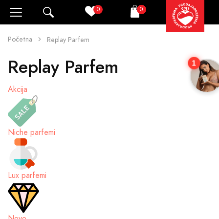
0
0
Pretraži
Korpa
Početna
Replay Parfem
Replay Parfem
1
Akcija
Niche parfemi
Lux parfemi
Novo