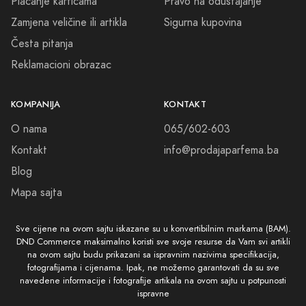
Plaćanje karticama
Pravo na odustajanje
Zamjena veličine ili artikla
Sigurna kupovina
Česta pitanja
Reklamacioni obrazac
KOMPANIJA
KONTAKT
O nama
065/602-603
Kontakt
info@prodajaparfema.ba
Blog
Mapa sajta
Sve cijene na ovom sajtu iskazane su u konvertibilnim markama (BAM).
DND Commerce maksimalno koristi sve svoje resurse da Vam svi artikli
na ovom sajtu budu prikazani sa ispravnim nazivima specifikacija,
fotografijama i cijenama. Ipak, ne možemo garantovati da su sve
navedene informacije i fotografije artikala na ovom sajtu u potpunosti
ispravne