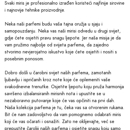
Svaki miris je profesionalno izrađen koristeći najfinije sirovine
i najnovije tehnike proizvodnje.
Neka naši parfemi budu vaša tajna oružja u sjaju i
samopouzdanju. Neka vas naši mirisi odvedu u drugi svijet,
gdje ćete osjetiti pravu snagu ljepote. Jer naša misija je da
vam pružimo najbolje od svijeta parfema, da zajedno
stvorimo nevjerojatno iskustvo koje ćete osjetiti i nositi s
posebnim ponosom.
Dobro došli u čarobni svijet naših parfema, zamotanih
ljubavlju i ispričanih kroz note koje će oplemeniti vaše
svakodnevne trenutke. Osjetite ljepotu koju pruža harmonija
savršeno izbalansiranih mirisnih nota i upustite se u
nezaboravno putovanje koje će vas opčiniti na prvi dah.
Naša kolekcija parfema je tu, čeka vas sa otvorenim rukama.
Bit će nam zadovoljstvo da vam pomognemo odabrati miris
koji će vas očarati i osnažiti. Zato ne oklijevajte, već se
prepustite čaroliji naših parfema i osjetite snagu koju samo