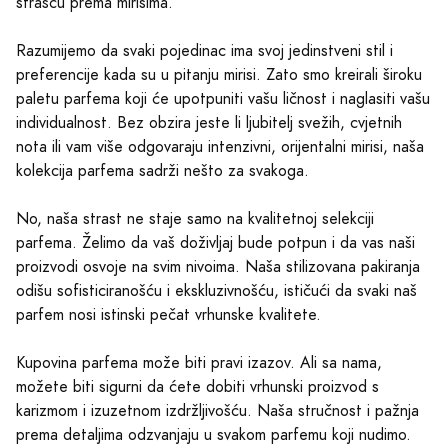
strašću prema mirisima.
Razumijemo da svaki pojedinac ima svoj jedinstveni stil i
preferencije kada su u pitanju mirisi. Zato smo kreirali široku
paletu parfema koji će upotpuniti vašu ličnost i naglasiti vašu
individualnost. Bez obzira jeste li ljubitelj svežih, cvjetnih
nota ili vam više odgovaraju intenzivni, orijentalni mirisi, naša
kolekcija parfema sadrži nešto za svakoga.
No, naša strast ne staje samo na kvalitetnoj selekciji
parfema. Želimo da vaš doživljaj bude potpun i da vas naši
proizvodi osvoje na svim nivoima. Naša stilizovana pakiranja
odišu sofisticiranošću i ekskluzivnošću, ističući da svaki naš
parfem nosi istinski pečat vrhunske kvalitete.
Kupovina parfema može biti pravi izazov. Ali sa nama,
možete biti sigurni da ćete dobiti vrhunski proizvod s
karizmom i izuzetnom izdržljivošću. Naša stručnost i pažnja
prema detaljima odzvanjaju u svakom parfemu koji nudimo.