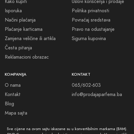
Kako kupiti
Uslovi korišćenja i prodaje
Isporuka
Politika privatnosti
Načini plaćanja
Povraćaj sredstava
Plaćanje karticama
Pravo na odustajanje
Zamjena veličine ili artikla
Sigurna kupovina
Česta pitanja
Reklamacioni obrazac
KOMPANIJA
KONTAKT
O nama
065/602-603
Kontakt
info@prodajaparfema.ba
Blog
Mapa sajta
Sve cijene na ovom sajtu iskazane su u konvertibilnim markama (BAM).