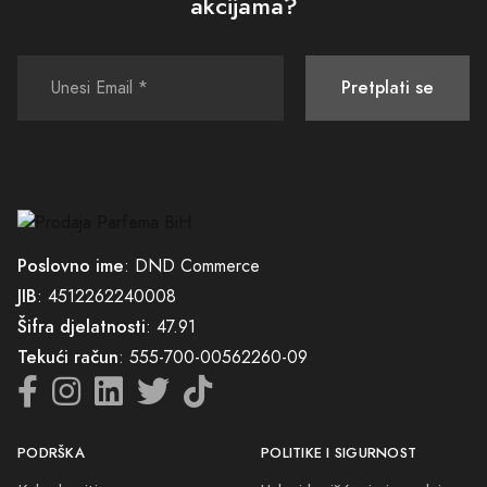
akcijama?
jednostavna i što ugodnija. Uz sigurnu online kupovinu, nudimo i brzu
dostavu na vašu adresu, direktno do vaših vrata. Kupovinom kod nas,
osiguravate sebi pristup jedinstvenim mirisima koji nisu samo parfemi,
Pretplati se
već priče koje nosite sa sobom.
Ne propustite priliku da otkrijete svijet mirisa koji će vas inspirisati,
obogatiti vaš svakodnevni život i učiniti svaki trenutak posebnim. Vaša
nova avantura u svijetu parfema počinje ovdje, u Parfimeriji
Vukosavlje. Uz nas, svaki dan može biti prilika da otkrijete novi
omiljeni miris i dodate ga u svoju kolekciju priča, uspomena i
Poslovno ime
: DND Commerce
trenutaka koji čine život predivnim. Dobrodošli u našu porodicu
JIB
: 4512262240008
ljubitelja parfema. Krenimo zajedno na to putovanje.
Šifra djelatnosti
: 47.91
Tekući račun
: 555-700-00562260-09
PODRŠKA
POLITIKE I SIGURNOST