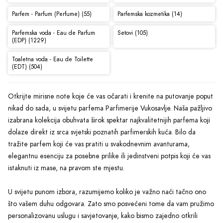
Parfem - Parfum (Perfume) (55)
Parfemska kozmetika (14)
Parfemska voda - Eau de Parfum
Setovi (105)
(EDP) (1229)
Toaletna voda - Eau de Toilette
(EDT) (504)
Otkrijte mirisne note koje će vas očarati i krenite na putovanje poput
nikad do sada, u svijetu parfema Parfimerije Vukosavlje. Naša pažljivo
izabrana kolekcija obuhvata širok spektar najkvalitetnijih parfema koji
dolaze direkt iz srca svjetski poznatih parfimerskih kuća. Bilo da
tražite parfem koji će vas pratiti u svakodnevnim avanturama,
elegantnu esenciju za posebne prilike ili jedinstveni potpis koji će vas
istaknuti iz mase, na pravom ste mjestu.
U svijetu punom izbora, razumijemo koliko je važno naći tačno ono
što vašem duhu odgovara. Zato smo posvećeni tome da vam pružimo
personalizovanu uslugu i savjetovanje, kako bismo zajedno otkrili