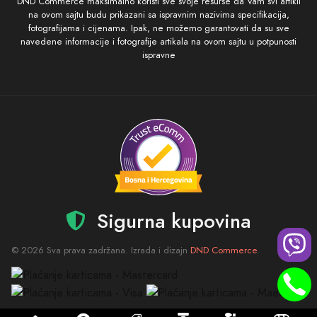
DND Commerce maksimalno koristi sve svoje resurse da Vam svi artikli
na ovom sajtu budu prikazani sa ispravnim nazivima specifikacija,
fotografijama i cijenama. Ipak, ne možemo garantovati da su sve
navedene informacije i fotografije artikala na ovom sajtu u potpunosti
ispravne
Sigurna kupovina
© 2026 Sva prava zadržana. Izrada i dizajn
DND Commerce
.