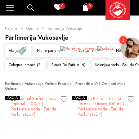
0
0
Pretraži
Korpa
Početna
Opštine
Parfimerija Vukosavlje
Parfimerija Vukosavlje
1
Akcija
Niche parfemi
Lux parfemi
Novo
Cologne Intense (2)
Extrait De Parfum (6)
Kolonjska voda - Eau de C
Parfimerija Vukosavlje Online Prodaja - Pronađite Vaš Omiljeni Miris 
Online
AKCIJA
AKCIJA