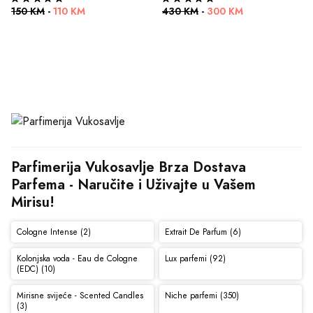
150 KM
-
110 KM
430 KM
-
300 KM
Parfimerija Vukosavlje Brza Dostava 
Parfema - Naručite i Uživajte u Vašem 
Mirisu!
Cologne Intense (2)
Extrait De Parfum (6)
Kolonjska voda - Eau de Cologne
Lux parfemi (92)
(EDC) (10)
Mirisne svijeće - Scented Candles
Niche parfemi (350)
(3)