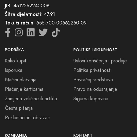
umjesto vas i koji će vas uvijek podsjećati na trenutke sreće i radosti.
JIB
: 4512262240008
Šifra djelatnosti
: 47.91
Zato, ne oklijevajte. Dopustite sebi da osjetite, da izaberete i da
Tekući račun
: 555-700-00562260-09
zavolite. Ako tražite mjesto gdje vaša potraga za savršenim
parfemom postaje stvarnost, došli ste na pravo mjesto. Dobrodošli u
svijet Parfimerije Trnovo – tamo gdje čarolija mirisa nikada ne
prestaje.
PODRŠKA
POLITIKE I SIGURNOST
Kako kupiti
Uslovi korišćenja i prodaje
Isporuka
Politika privatnosti
Načini plaćanja
Povraćaj sredstava
Plaćanje karticama
Pravo na odustajanje
Zamjena veličine ili artikla
Sigurna kupovina
Česta pitanja
Reklamacioni obrazac
KOMPANIJA
KONTAKT