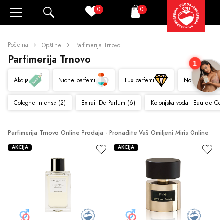
0
0
Pretraži
Korpa
Početna
Opštine
Parfimerija Trnovo
Parfimerija Trnovo
1
Akcija
Niche parfemi
Lux parfemi
Novo
Cologne Intense (2)
Extrait De Parfum (6)
Kolonjska voda - Eau de C
Parfimerija Trnovo Online Prodaja - Pronađite Vaš Omiljeni Miris Online
AKCIJA
AKCIJA