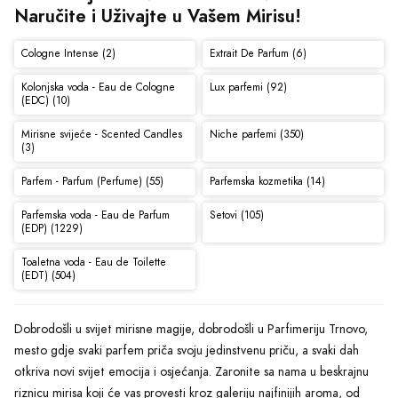
Naručite i Uživajte u Vašem Mirisu!
Cologne Intense (2)
Extrait De Parfum (6)
Kolonjska voda - Eau de Cologne
Lux parfemi (92)
(EDC) (10)
Mirisne svijeće - Scented Candles
Niche parfemi (350)
(3)
Parfem - Parfum (Perfume) (55)
Parfemska kozmetika (14)
Parfemska voda - Eau de Parfum
Setovi (105)
(EDP) (1229)
Toaletna voda - Eau de Toilette
(EDT) (504)
Dobrodošli u svijet mirisne magije, dobrodošli u Parfimeriju Trnovo,
mesto gdje svaki parfem priča svoju jedinstvenu priču, a svaki dah
otkriva novi svijet emocija i osjećanja. Zaronite sa nama u beskrajnu
riznicu mirisa koji će vas provesti kroz galeriju najfinijih aroma, od