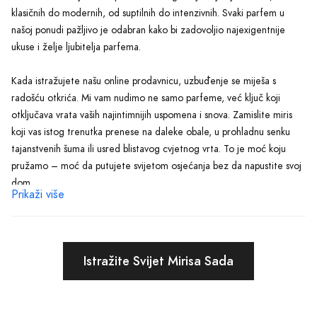
klasičnih do modernih, od suptilnih do intenzivnih. Svaki parfem u
našoj ponudi pažljivo je odabran kako bi zadovoljio najexigentnije
ukuse i želje ljubitelja parfema.
Kada istražujete našu online prodavnicu, uzbuđenje se miješa s
radošću otkrića. Mi vam nudimo ne samo parfeme, već ključ koji
otključava vrata vaših najintimnijih uspomena i snova. Zamislite miris
koji vas istog trenutka prenese na daleke obale, u prohladnu senku
tajanstvenih šuma ili usred blistavog cvjetnog vrta. To je moć koju
pružamo – moć da putujete svijetom osjećanja bez da napustite svoj
dom.
Prikaži više
Razumijemo važnost ličnog izraza i identiteta. Zato svaki parfem u
našoj kolekciji nije samo miris, već izraz individualnosti, karakteristike
koje vam omogućavaju da se istaknete i ostavite nezaboravan utisak.
Istražite Svijet Mirisa Sada
Bilo da tražite savršen poklon za dragu osobu ili način da počastite
sebe, Parfimerija Trnovo nudi nešto što će zadovoljiti svačiji ukus.