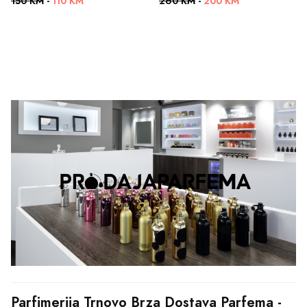
150 KM
-
110 KM
260 KM
-
200 KM
Parfimerija Trnovo Brza Dostava Parfema - 