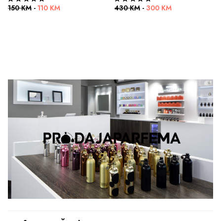
150 KM
-
110 KM
430 KM
-
300 KM