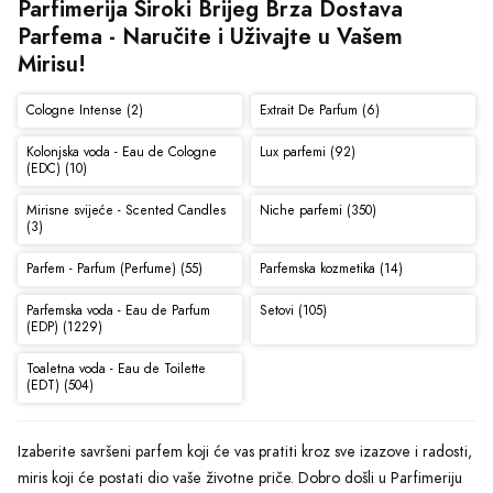
Parfimerija Široki Brijeg Brza Dostava 
Parfema - Naručite i Uživajte u Vašem 
Mirisu!
Cologne Intense (2)
Extrait De Parfum (6)
Kolonjska voda - Eau de Cologne
Lux parfemi (92)
(EDC) (10)
Mirisne svijeće - Scented Candles
Niche parfemi (350)
(3)
Parfem - Parfum (Perfume) (55)
Parfemska kozmetika (14)
Parfemska voda - Eau de Parfum
Setovi (105)
(EDP) (1229)
Toaletna voda - Eau de Toilette
(EDT) (504)
Izaberite savršeni parfem koji će vas pratiti kroz sve izazove i radosti,
miris koji će postati dio vaše životne priče. Dobro došli u Parfimeriju