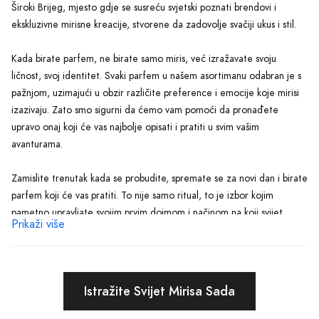
Široki Brijeg, mjesto gdje se susreću svjetski poznati brendovi i
ekskluzivne mirisne kreacije, stvorene da zadovolje svačiji ukus i stil.
Kada birate parfem, ne birate samo miris, već izražavate svoju
ličnost, svoj identitet. Svaki parfem u našem asortimanu odabran je s
pažnjom, uzimajući u obzir različite preference i emocije koje mirisi
izazivaju. Zato smo sigurni da ćemo vam pomoći da pronađete
upravo onaj koji će vas najbolje opisati i pratiti u svim vašim
avanturama.
Zamislite trenutak kada se probudite, spremate se za novi dan i birate
parfem koji će vas pratiti. To nije samo ritual, to je izbor kojim
pametno upravljate svojim prvim dojmom i načinom na koji svijet
Prikaži više
osjeća vašu prisutnost. U Parfimeriji Široki Brijeg, razumijemo važnost
tog izbora. Zato smo posvetili vrijeme i trud da izgradimo kolekciju
koja će zadovoljiti i najzahtjevnije ukuse.
Istražite Svijet Mirisa Sada
Želite li parfem koji očarava svojom svježinom poput proljetnog
jutra? Ili tražite duboke, zavodljive note koje prate večernje izlaske?