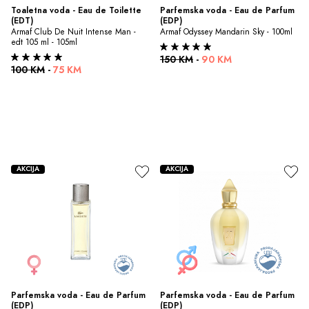
Toaletna voda - Eau de Toilette 
Parfemska voda - Eau de Parfum 
(EDT)
(EDP)
Armaf Club De Nuit Intense Man - 
Armaf Odyssey Mandarin Sky - 100ml
edt 105 ml - 105ml
150 KM
-
90 KM
100 KM
-
75 KM
AKCIJA
AKCIJA
Parfemska voda - Eau de Parfum 
Parfemska voda - Eau de Parfum 
(EDP)
(EDP)