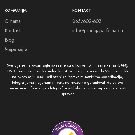
KOMPANIJA
KONTAKT
O nama
065/602-603
Kontakt
info@prodajaparfema.ba
Blog
Mapa sajta
Sve cijene na ovom sajtu iskazane su u konvertibilnim markama (BAM).
DND Commerce maksimalno koristi sve svoje resurse da Vam svi artikli
na ovom sajtu budu prikazani sa ispravnim nazivima specifikacija,
fotografijama i cijenama. Ipak, ne možemo garantovati da su sve
navedene informacije i fotografije artikala na ovom sajtu u potpunosti
ispravne