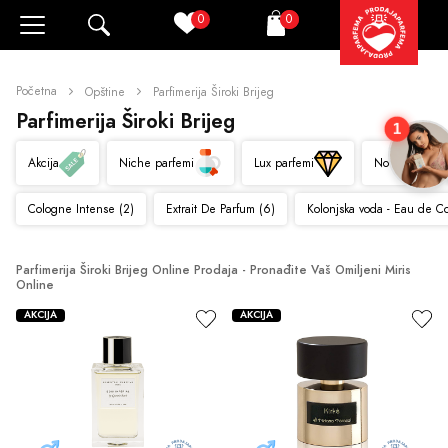
0
0
Pretraži
Korpa
Početna
Opštine
Parfimerija Široki Brijeg
Parfimerija Široki Brijeg
1
Akcija
Niche parfemi
Lux parfemi
Novo
Cologne Intense (2)
Extrait De Parfum (6)
Kolonjska voda - Eau de C
Parfimerija Široki Brijeg Online Prodaja - Pronađite Vaš Omiljeni Miris 
Online
AKCIJA
AKCIJA