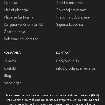
Isporuka
Politika privatnosti
Načini plaćanja
Povraćaj sredstava
Plaćanje karticama
Pravo na odustajanje
Zamjena veličine ili artikla
Sigurna kupovina
Česta pitanja
Reklamacioni obrazac
KOMPANIJA
KONTAKT
O nama
065/602-603
Kontakt
info@prodajaparfema.ba
Blog
Mapa sajta
Sve cijene na ovom sajtu iskazane su u konvertibilnim markama (BAM).
DND Commerce maksimalno koristi sve svoje resurse da Vam svi artikli
na ovom sajtu budu prikazani sa ispravnim nazivima specifikacija,