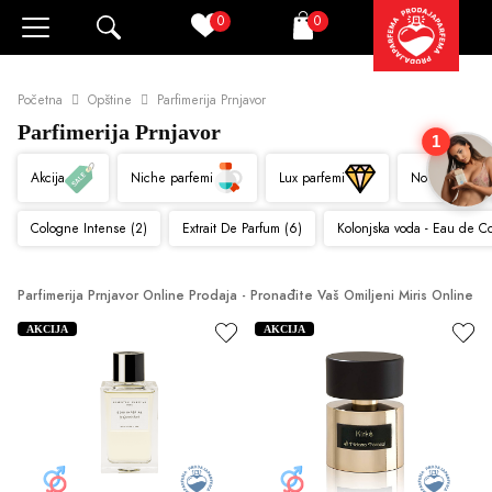
0
0
Pretraži
Korpa
Početna
Opštine
Parfimerija Prnjavor
Parfimerija Prnjavor
1
Akcija
Niche parfemi
Lux parfemi
Novo
Cologne Intense (2)
Extrait De Parfum (6)
Kolonjska voda - Eau de C
Parfimerija Prnjavor Online Prodaja - Pronađite Vaš Omiljeni Miris Online
AKCIJA
AKCIJA