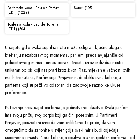
Parfemska voda - Eau de Parfum
Setovi (105)
(EDP) (1229)
Toaletna voda - Eau de Toilette
(EDT) (504)
U svijetu gdje svaka suptilna nota može odigrati ključnu ulogu u
kreiranju nezaboravnog momenta, parfemi predstavljaju više od
jednostavnog mirisa - oni su odraz ličnosti, izraz individualnosti i
unikatan potpis koji nas prati kroz život. Razumijevanje važnosti ovih
malih trenutaka, Parfimerija Prnjavor nudi ekskluzivnu kolekciju
parfema koji su pažljivo odabrani da zadovolje raznolike ukuse i
preference.
Putovanje kroz svijet parfema je jedinstveno iskustvo. Svaki parfem
ima svoju priču, svoj potpis koji ga čini posebnim. U Parfimeriji
Prnjavor, posvećeni smo da vam približimo te priče, da vam
omogućimo da zaronite u svijet gdje svaki miris budi osjećaje,
uspomene i maštu. Naša kolekcija obuhvata širok spektar parfema - od