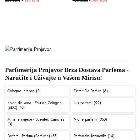
150 KM
-
110 KM
430 KM
-
300 KM
Parfimerija Prnjavor Brza Dostava Parfema - 
Naručite i Uživajte u Vašem Mirisu!
Cologne Intense (2)
Extrait De Parfum (6)
Kolonjska voda - Eau de Cologne
Lux parfemi (92)
(EDC) (10)
Mirisne svijeće - Scented Candles
Niche parfemi (350)
(3)
Parfem - Parfum (Perfume) (55)
Parfemska kozmetika (14)