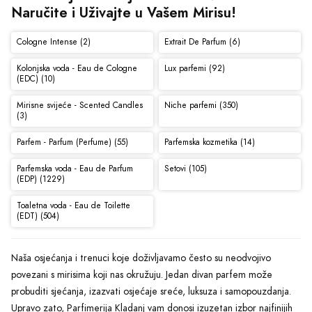
Naručite i Uživajte u Vašem Mirisu!
Cologne Intense (2)
Extrait De Parfum (6)
Kolonjska voda - Eau de Cologne
Lux parfemi (92)
(EDC) (10)
Mirisne svijeće - Scented Candles
Niche parfemi (350)
(3)
Parfem - Parfum (Perfume) (55)
Parfemska kozmetika (14)
Parfemska voda - Eau de Parfum
Setovi (105)
(EDP) (1229)
Toaletna voda - Eau de Toilette
(EDT) (504)
Naša osjećanja i trenuci koje doživljavamo često su neodvojivo
povezani s mirisima koji nas okružuju. Jedan divan parfem može
probuditi sjećanja, izazvati osjećaje sreće, luksuza i samopouzdanja.
Upravo zato, Parfimerija Kladanj vam donosi izuzetan izbor najfinijih