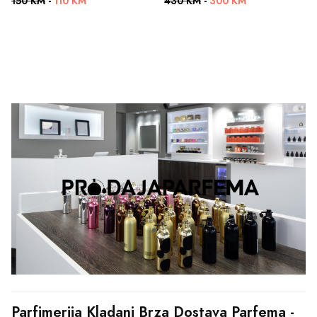
150 KM
-
110 KM
430 KM
-
300 KM
Parfimerija Kladanj Brza Dostava Parfema - 