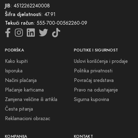
parfema i pronađete svoj savršeni miris koji će vas pratiti na svakom
JIB
: 4512262240008
koraku. Ne propustite priliku da dodate dašak luksuza i sofisticiranosti
Šifra djelatnosti
: 47.91
svakodnevnici, uz parfeme koje smo pažljivo odabrali za vas.
Tekući račun
: 555-700-00562260-09
Dobrodošli u svijet koji slavi ljepotu kroz jedinstvene i očaravajuće
arome. Vaša nova avantura mirisa počinje ovdje, sa nama.
PODRŠKA
POLITIKE I SIGURNOST
Kako kupiti
Uslovi korišćenja i prodaje
Isporuka
Politika privatnosti
Načini plaćanja
Povraćaj sredstava
Plaćanje karticama
Pravo na odustajanje
Zamjena veličine ili artikla
Sigurna kupovina
Česta pitanja
Reklamacioni obrazac
KOMPANIJA
KONTAKT