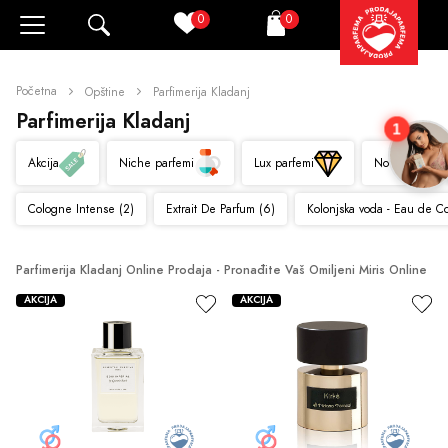
0
0
Pretraži
Korpa
Početna
Opštine
Parfimerija Kladanj
Parfimerija Kladanj
1
Akcija
Niche parfemi
Lux parfemi
Novo
Cologne Intense (2)
Extrait De Parfum (6)
Kolonjska voda - Eau de C
Parfimerija Kladanj Online Prodaja - Pronađite Vaš Omiljeni Miris Online
AKCIJA
AKCIJA