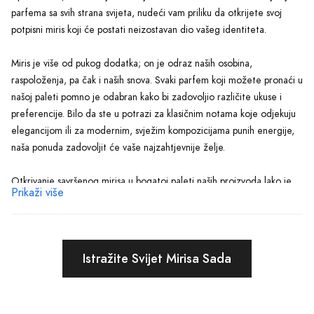
parfema sa svih strana svijeta, nudeći vam priliku da otkrijete svoj
potpisni miris koji će postati neizostavan dio vašeg identiteta.
Miris je više od pukog dodatka; on je odraz naših osobina,
raspoloženja, pa čak i naših snova. Svaki parfem koji možete pronaći u
našoj paleti pomno je odabran kako bi zadovoljio različite ukuse i
preferencije. Bilo da ste u potrazi za klasičnim notama koje odjekuju
elegancijom ili za modernim, svježim kompozicijama punih energije,
naša ponuda zadovoljit će vaše najzahtjevnije želje.
Otkrivanje savršenog mirisa u bogatoj paleti naših proizvoda lako je
Prikaži više
poput šetnje kroz cvjetni vrt prepun raznolikih aroma koje mamuju
vaša osjetila. Koristeći filtriranje po brendu, tipu mirisa, ili čak prema
prilici za koju ga namjeravate nositi, s lakoćom ćete pronaći onaj koji
najbolje odgovara vašem stilu i osobnosti.
Istražite Svijet Mirisa Sada
Razumijemo kako izbor parfema može biti intiman i osoban izbor,
stoga je naš tim uvijek spreman ponuditi stručne savjete i preporuke