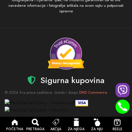
navedene informacije i fotografije artikala na ovom sajtu u potpunosti
ispravne
Sigurna kupovina
© 2026 Sva prava zadržana. Izrada i dizajn
DND Commerce
.
POČETNA
PRETRAGA
AKCIJA
ZA NJEGA
ZA NJU
REELS