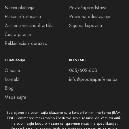
Načini plaćanja
Povraćaj sredstava
Plaćanje karticama
Pravo na odustajanje
Zamjena veličine ili artikla
Sigurna kupovina
Česta pitanja
Reklamacioni obrazac
KOMPANIJA
KONTAKT
O nama
065/602-603
Kontakt
info@prodajaparfema.ba
Blog
Mapa sajta
Sve cijene na ovom sajtu iskazane su u konvertibilnim markama (BAM).
DND Commerce maksimalno koristi sve svoje resurse da Vam svi artikli
na ovom sajtu budu prikazani sa ispravnim nazivima specifikacija,
fotografijama i cijenama. Ipak, ne možemo garantovati da su sve