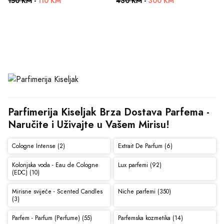
150 KM
-
110 KM
430 KM
-
300 KM
Parfimerija Kiseljak Brza Dostava Parfema - 
Naručite i Uživajte u Vašem Mirisu!
Cologne Intense (2)
Extrait De Parfum (6)
Kolonjska voda - Eau de Cologne
Lux parfemi (92)
(EDC) (10)
Mirisne svijeće - Scented Candles
Niche parfemi (350)
(3)
Parfem - Parfum (Perfume) (55)
Parfemska kozmetika (14)