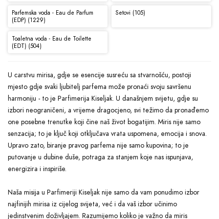
Parfemska voda - Eau de Parfum
Setovi (105)
(EDP) (1229)
Toaletna voda - Eau de Toilette
(EDT) (504)
U carstvu mirisa, gdje se esencije susreću sa stvarnošću, postoji
mjesto gdje svaki ljubitelj parfema može pronaći svoju savršenu
harmoniju - to je Parfimerija Kiseljak. U današnjem svijetu, gdje su
izbori neograničeni, a vrijeme dragocjeno, svi težimo da pronađemo
one posebne trenutke koji čine naš život bogatijim. Miris nije samo
senzacija; to je ključ koji otključava vrata uspomena, emocija i snova.
Upravo zato, biranje pravog parfema nije samo kupovina; to je
putovanje u dubine duše, potraga za stanjem koje nas ispunjava,
energizira i inspiriše.
Naša misija u Parfimeriji Kiseljak nije samo da vam ponudimo izbor
najfinijih mirisa iz cijelog svijeta, već i da vaš izbor učinimo
jedinstvenim doživljajem. Razumijemo koliko je važno da miris