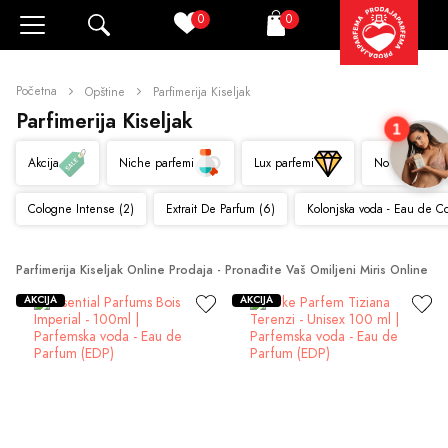
0
0
Pretraži
Korpa
Početna
Opštine
Parfimerija Kiseljak
Parfimerija Kiseljak
1
Akcija
Niche parfemi
Lux parfemi
Novo
Cologne Intense (2)
Extrait De Parfum (6)
Kolonjska voda - Eau de C
Parfimerija Kiseljak Online Prodaja - Pronađite Vaš Omiljeni Miris Online
AKCIJA
AKCIJA