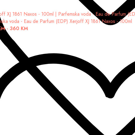
mska voda - Eau de Parfum (EDP)
Xerjoff XJ 1861 Naxos - 100ml
KM
-
360 KM