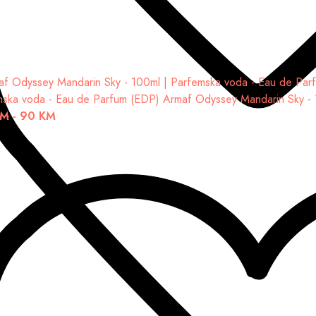
mska voda - Eau de Parfum (EDP)
Armaf Odyssey Mandarin Sky -
KM
-
90 KM