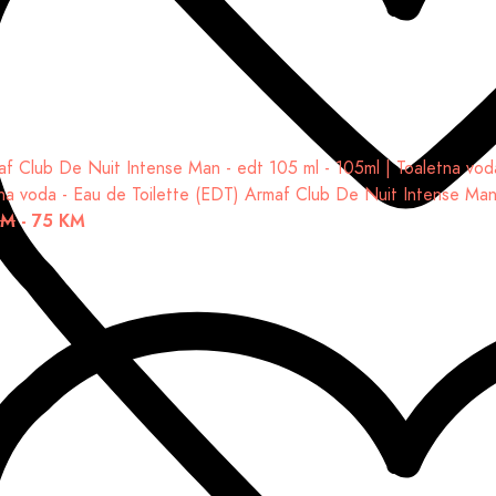
na voda - Eau de Toilette (EDT)
Armaf Club De Nuit Intense Man 
KM
-
75 KM