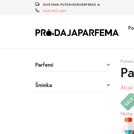
DOSTAVA PUTEM EUROEXPRESS-A
065/602-603
Po
Početn
Parfemi
Pa
Šminka
Akcija
Niche 