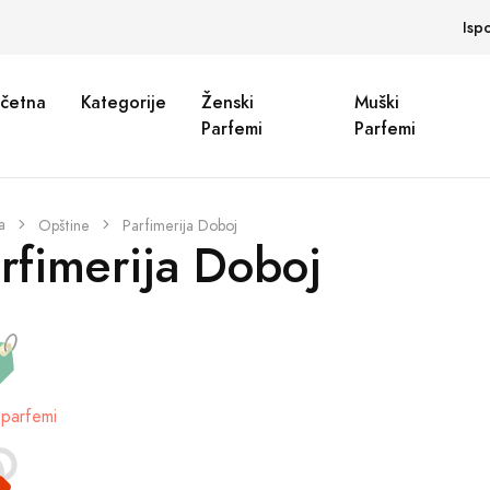
Isp
četna
Kategorije
Ženski
Muški
Parfemi
Parfemi
a
Opštine
Parfimerija Doboj
rfimerija Doboj
parfemi