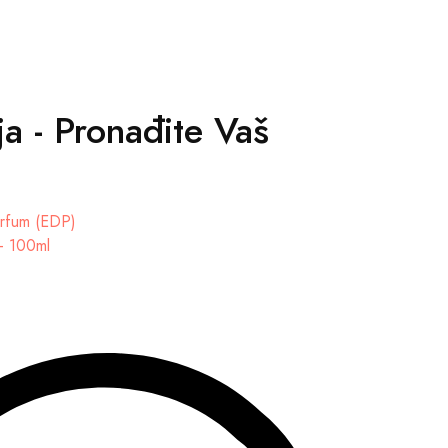
a - Pronađite Vaš
 - 100ml