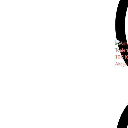
Toalet
100 
Akcija