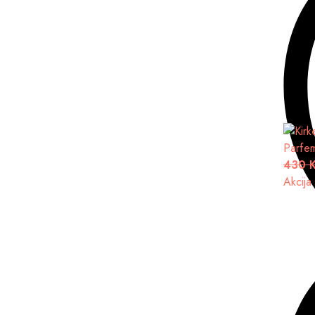
Parfe
430 
Akcija