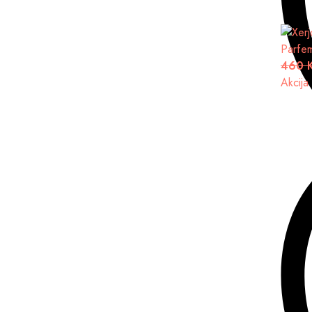
Parfe
460 
Akcija