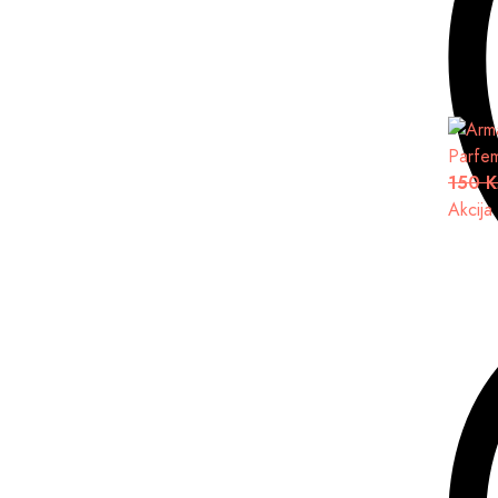
Parfe
150 
Akcija