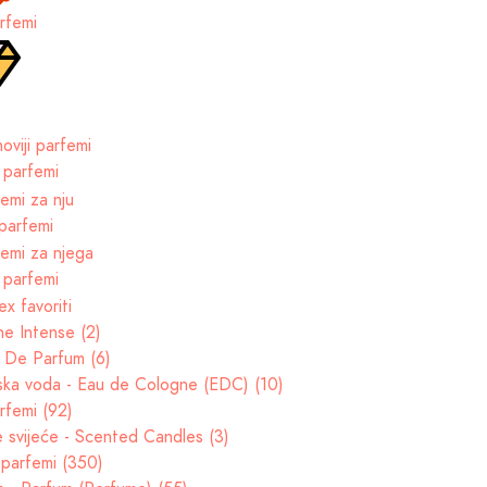
rfemi
 parfemi
parfemi
 parfemi
e Intense (2)
t De Parfum (6)
ska voda - Eau de Cologne (EDC) (10)
rfemi (92)
e svijeće - Scented Candles (3)
parfemi (350)