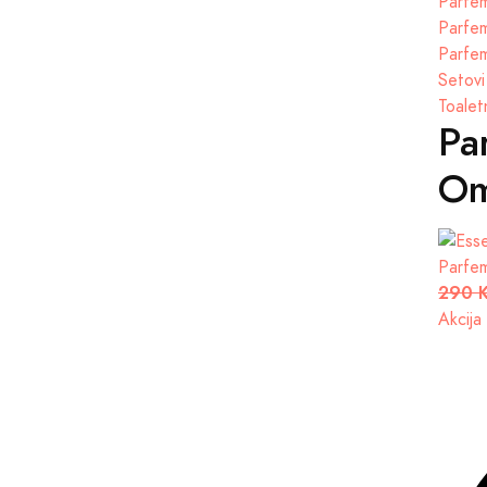
Parfem
Parfem
Parfem
Setovi
Toalet
Pa
Om
Parfe
290 
Akcija