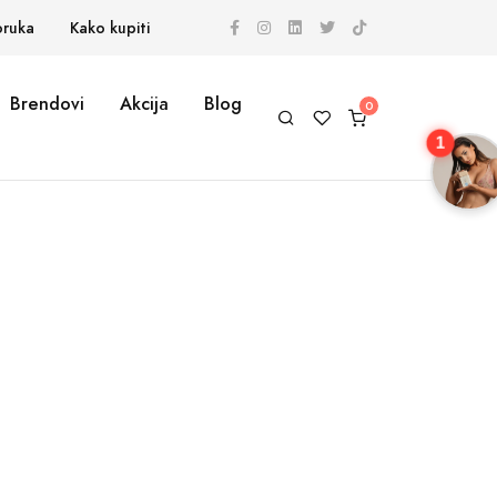
oruka
Kako kupiti
Brendovi
Akcija
Blog
1