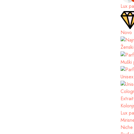
Lux pa
Novo
Ženski
Muški 
Unisex
Cologn
Extrai
Kolonj
Lux pa
Mirisn
Niche 