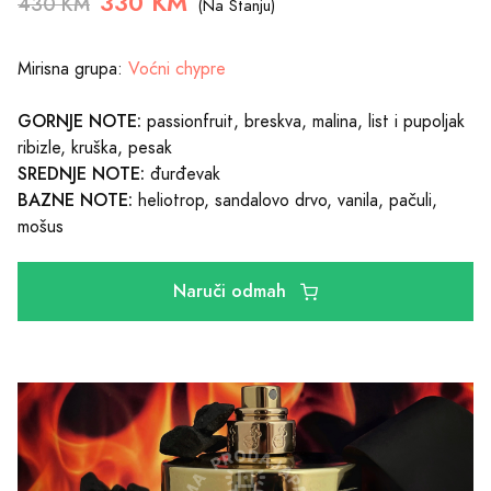
330 KM
430 KM
(Na Stanju)
Mirisna grupa:
Voćni chypre
GORNJE NOTE:
passionfruit, breskva, malina, list i pupoljak
ribizle, kruška, pesak
SREDNJE NOTE:
đurđevak
BAZNE NOTE:
heliotrop, sandalovo drvo, vanila, pačuli,
mošus
Naruči odmah