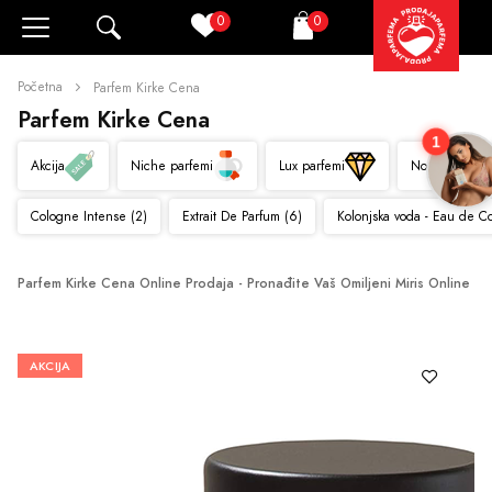
0
0
Pretraži
Korpa
Početna
Parfem Kirke Cena
Parfem Kirke Cena
1
Akcija
Niche parfemi
Lux parfemi
Novo
Cologne Intense (2)
Extrait De Parfum (6)
Kolonjska voda - Eau de C
Parfem Kirke Cena Online Prodaja - Pronađite Vaš Omiljeni Miris Online
AKCIJA