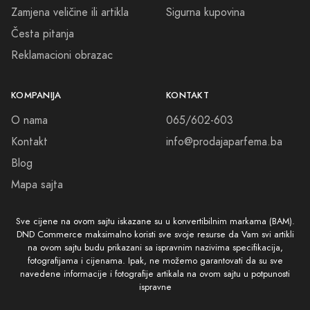
Zamjena veličine ili artikla
Sigurna kupovina
Česta pitanja
Reklamacioni obrazac
KOMPANIJA
KONTAKT
O nama
065/602-603
Kontakt
info@prodajaparfema.ba
Blog
Mapa sajta
Sve cijene na ovom sajtu iskazane su u konvertibilnim markama (BAM).
DND Commerce maksimalno koristi sve svoje resurse da Vam svi artikli
na ovom sajtu budu prikazani sa ispravnim nazivima specifikacija,
fotografijama i cijenama. Ipak, ne možemo garantovati da su sve
navedene informacije i fotografije artikala na ovom sajtu u potpunosti
ispravne