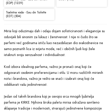
(EDP) (1229)
Toaletna voda - Eau de Toilette
(EDT) (504)
Mirisi koji oduzimaju dah i odaju dojam sofisticiranosti i elegancije su
oduvijek bili sinonim za luksuz i ženstvenost. I nije ni čudo što se
parfemi već godinama ističu kao nezaobilazan dio svakodnevice ne
samo poznatih lica iz svijeta mode, već i običnih ljudi koji žele
istaknuti svoju senzualnost i individualnost.
Kod izbora idealnog parfema, važno je pronaći onaj koji će
odgovarati osobnim preferencijama i stilu. U moru različitih mirisnih
nota i brandova, važno je vešto se snaći i izabrati onaj koji će
odslikavati vašu jedinstvenost.
Jedan od takvih brandova koji je osvojio srca mnogih ljubitelja
parfema je KIRKE. Njihova široka paleta mirisa odražava savršeno
sklapanje tradicije i modernosti, stvarajući jedinstvene kompozicije