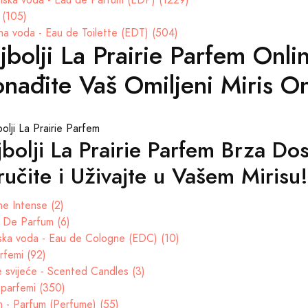
 (105)
na voda - Eau de Toilette (EDT) (504)
jbolji La Prairie Parfem Onli
onađite Vaš Omiljeni Miris On
bolji La Prairie Parfem Brza Do
učite i Uživajte u Vašem Mirisu!
e Intense (2)
t De Parfum (6)
ska voda - Eau de Cologne (EDC) (10)
rfemi (92)
e svijeće - Scented Candles (3)
parfemi (350)
 - Parfum (Perfume) (55)