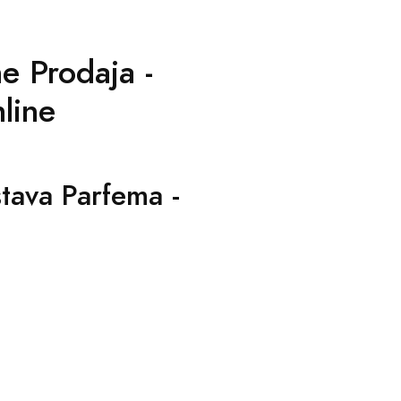
ne Prodaja -
line
stava Parfema -