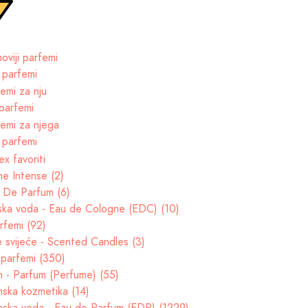
 parfemi
parfemi
 parfemi
e Intense (2)
t De Parfum (6)
ska voda - Eau de Cologne (EDC) (10)
rfemi (92)
e svijeće - Scented Candles (3)
parfemi (350)
 - Parfum (Perfume) (55)
ska kozmetika (14)
ska voda - Eau de Parfum (EDP) (1229)