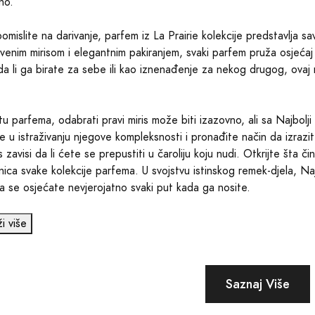
no.
omislite na darivanje, parfem iz La Prairie kolekcije predstavlja s
tvenim mirisom i elegantnim pakiranjem, svaki parfem pruža osjeća
da li ga birate za sebe ili kao iznenađenje za nekog drugog, ovaj 
etu parfema, odabrati pravi miris može biti izazovno, ali sa Najbolji 
te u istraživanju njegove kompleksnosti i pronađite način da izrazi
 zavisi da li ćete se prepustiti u čaroliju koju nudi. Otkrijte šta č
nica svake kolekcije parfema. U svojstvu istinskog remek-djela, Najb
da se osjećate nevjerojatno svaki put kada ga nosite.
ži više
Saznaj Više