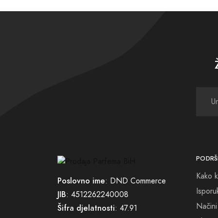
PODRŠ
Kako k
Poslovno ime
: DND Commerce
Isporu
JIB
: 4512262240008
Načini
Šifra djelatnosti
: 47.91