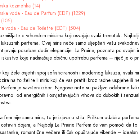
ska kozmetika (14)
ska voda - Eau de Parfum (EDP) (1229)
 (105)
na voda - Eau de Toilette (EDT) (504)
azmišljate o vrhunskim mirisima koji osvajaju svaki trenutak, Najb
u luksuznih parfema. Ovaj miris neće samo uljepšati vašu svakodn
ahtijevaju poseban dodir elegancije. La Prairie, poznata po svojim 
 iskustvo koje nadmašuje običnu upotrebu parfema – riječ je o p
koji žele osjetiti spoj sofisticiranosti i modernog luksuza, svaki miri
zira na to želite li miris koji će vas pratiti kroz radne uspjehe ili
e Parfem je savršeni izbor. Njegove note su pažljivo odabrane kak
ravno: od energičnih i osvježavajućih vrhova do dubokih i senzualn
nstva.
arfem nije samo miris; to je izjava o stilu. Prilikom odabira parfe
 ostaviti dojam, a Najbolji La Prairie Parfem će vam pomoći da to
sastanke, romantične večere ili čak opuštajuće vikende – idealan 