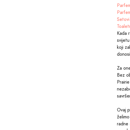
Parfem
Parfem
Setovi
Toalet
Kada r
svijet
koji z
donosi
Za one 
Bez ob
Prairi
nezabo
savrše
Ovaj p
želimo
radne 