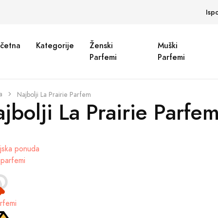
Isp
četna
Kategorije
Ženski
Muški
Parfemi
Parfemi
a
Najbolji La Prairie Parfem
jbolji La Prairie Parfe
parfemi
rfemi