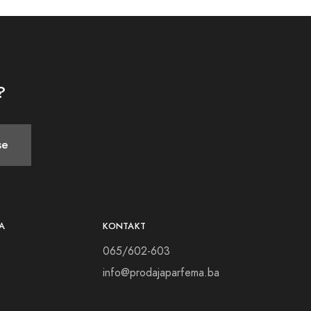
?
se
A
KONTAKT
065/602-603
info@prodajaparfema.ba