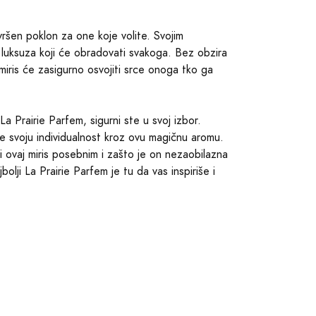
avršen poklon za one koje volite. Svojim
j luksuza koji će obradovati svakoga. Bez obzira
miris će zasigurno osvojiti srce onoga tko ga
La Prairie Parfem, sigurni ste u svoj izbor.
te svoju individualnost kroz ovu magičnu aromu.
ini ovaj miris posebnim i zašto je on nezaobilazna
olji La Prairie Parfem je tu da vas inspiriše i