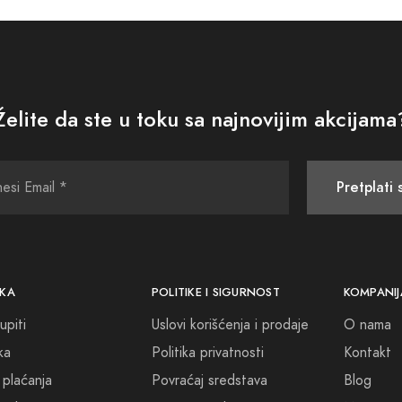
Želite da ste u toku sa najnovijim akcijama
Pretplati 
KA
POLITIKE I SIGURNOST
KOMPANIJ
upiti
Uslovi korišćenja i prodaje
O nama
ka
Politika privatnosti
Kontakt
 plaćanja
Povraćaj sredstava
Blog