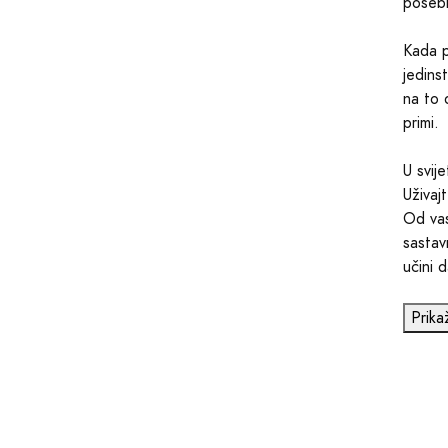
poseb
Kada p
jedins
na to 
primi.
U svij
Uživaj
Od vas
sastav
učini 
Prika