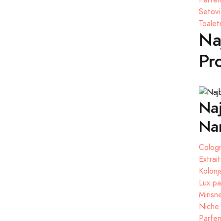
Setovi
Toalet
Na
Pr
Naj
Nar
Cologn
Extrai
Kolonj
Lux pa
Mirisn
Niche 
Parfem