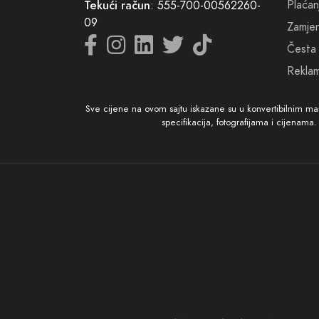
Plaćan
Tekući račun
: 555-700-00562260-
09
Zamjena
Česta 
Reklam
Sve cijene na ovom sajtu iskazane su u konvertibilnim m
specifikacija, fotografijama i cijenama