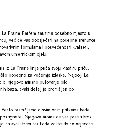
olji La Prairie Parfem zauzima posebno mjesto u
evicu, već će vas podsjećati na posebne trenutke
inovativnim formulama i posvećenosti kvaliteti,
ravom umjetničkom djelu.
s iz La Prairie linije priča svoju vlastitu priču.
 nešto posebno za večernje izlaske, Najbolji La
o bi njegovo mirisno putovanje bilo
ih baza, svaki detalj je promišljen do
ma često razmišljamo o svim onim prilikama kada
 postignete. Njegova aroma će vas pratiti kroz
je za svaki trenutak kada želite da se osjećate