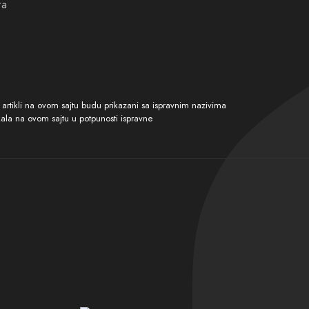
ta
tikli na ovom sajtu budu prikazani sa ispravnim nazivima
kala na ovom sajtu u potpunosti ispravne