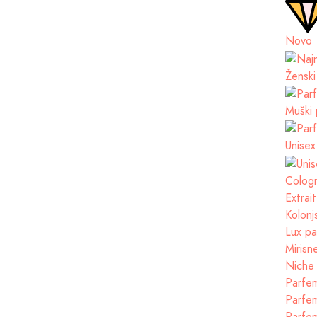
Novo
Ženski
Muški 
Unisex
Cologn
Extrai
Kolonj
Lux pa
Mirisn
Niche 
Parfem
Parfem
Parfem