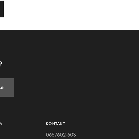
?
se
A
KONTAKT
065/602-603