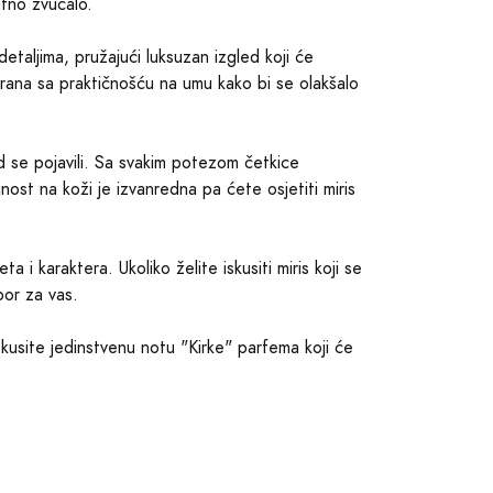
atno zvučalo.
taljima, pružajući luksuzan izgled koji će
irana sa praktičnošću na umu kako bi se olakšalo
od se pojavili. Sa svakim potezom četkice
ost na koži je izvanredna pa ćete osjetiti miris
 karaktera. Ukoliko želite iskusiti miris koji se
bor za vas.
 Iskusite jedinstvenu notu "Kirke" parfema koji će