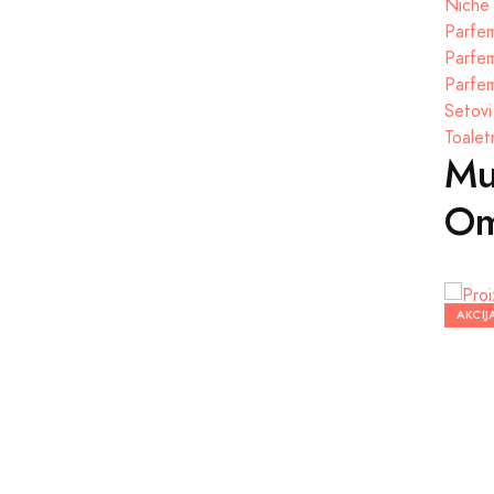
Niche 
Parfem
Parfem
Parfem
Setovi
Toalet
Mu
Om
AKCIJ