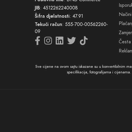
Isporu
JIB
: 4512262240008
Načini
Šifra djelatnosti
: 47.91
Plaćan
Tekući račun
: 555-700-00562260-
09
Zamjena
Česta 
Reklam
Sve cijene na ovom sajtu iskazane su u konvertibilnim m
specifikacija, fotografijama i cijenama