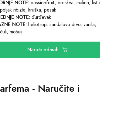
ORNJE NOTE:
passionfruit, breskva, malina, list i
poljak ribizle, kruška, pesak
REDNJE NOTE:
đurđevak
AZNE NOTE:
heliotrop, sandalovo drvo, vanila,
čuli, mošus
Naruči odmah
arfema - Naručite i