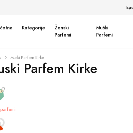
Isp
četna
Kategorije
Ženski
Muški
Parfemi
Parfemi
a
Muski Parfem Kirke
ski Parfem Kirke
parfemi