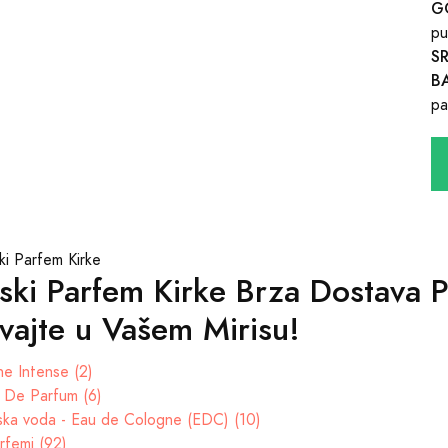
G
pu
S
B
pa
ki Parfem Kirke Brza Dostava P
vajte u Vašem Mirisu!
e Intense (2)
t De Parfum (6)
ska voda - Eau de Cologne (EDC) (10)
rfemi (92)