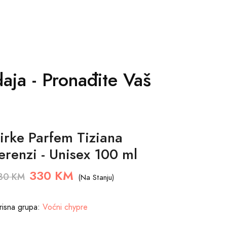
aja - Pronađite Vaš
irke Parfem Tiziana
erenzi - Unisex 100 ml
330 KM
30 KM
(Na Stanju)
risna grupa:
Voćni chypre