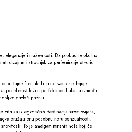
age, elegancije i muževnosti. Da probudite okolinu
ati dizajner i stručnjak za parfemiranje stvorio
 pomoć tajne formule koja ne samo sjedinjuje
ova posebnost leži u perfektnom balansu između
odoljivo privlači pažnju.
ije citrusa iz egzotičnih destinacija širom svijeta,
arelagva pružaju onu posebnu notu senzualnosti,
novitosti. To je amalgam mirisnih nota koji će