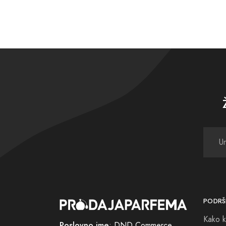
PODRŠ
Kako k
Poslovno ime
: DND Commerce