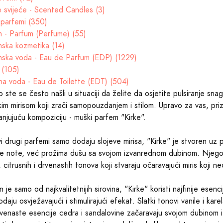
e svijeće - Scented Candles (3)
parfemi (350)
 - Parfum (Perfume) (55)
ska kozmetika (14)
ska voda - Eau de Parfum (EDP) (1229)
 (105)
na voda - Eau de Toilette (EDT) (504)
o ste se često našli u situaciji da želite da osjetite pulsiranje sn
kim mirisom koji zrači samopouzdanjem i stilom. Upravo za vas, prizn
anjujuću kompoziciju - muški parfem "Kirke".
i drugi parfemi samo dodaju slojeve mirisa, "Kirke" je stvoren uz
ite note, već prožima dušu sa svojom izvanrednom dubinom. Njeg
, citrusnih i drvenastih tonova koji stvaraju očaravajući miris koji ne
 je samo od najkvalitetnijih sirovina, "Kirke" koristi najfinije esenc
odaju osvježavajući i stimulirajući efekat. Slatki tonovi vanile i k
venaste esencije cedra i sandalovine začaravaju svojom dubinom i s