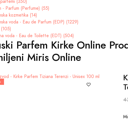
parfemi (350)
 - Parfum (Perfume) (55)
ska kozmetika (14)
ska voda - Eau de Parfum (EDP) (1229)
 (105)
na voda - Eau de Toilette (EDT) (504)
ski Parfem Kirke Online Prod
iljeni Miris Online
K
A
T
4
Mi