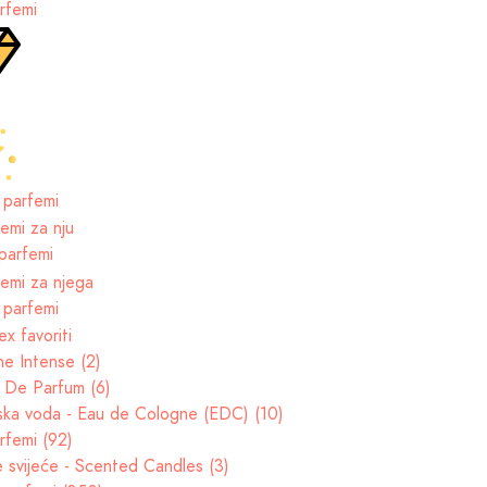
rfemi
 parfemi
parfemi
 parfemi
e Intense (2)
t De Parfum (6)
ska voda - Eau de Cologne (EDC) (10)
rfemi (92)
e svijeće - Scented Candles (3)