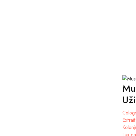
Mus
Uži
Cologn
Extrai
Kolonj
Lux pa