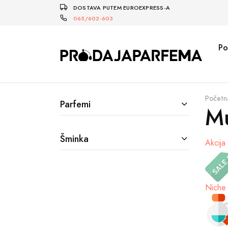
DOSTAVA PUTEM EUROEXPRESS-A
065/602-603
Po
Početn
Parfemi
Mu
Šminka
Akcija
Niche 