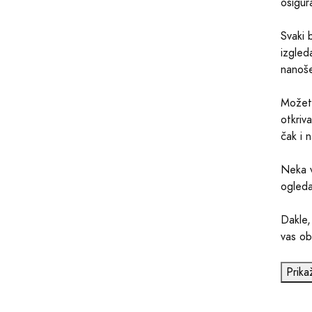
osigur
Svaki 
izgled
nanošen
Možete
otkriv
čak i 
Neka v
ogleda
Dakle,
vas obu
Prika