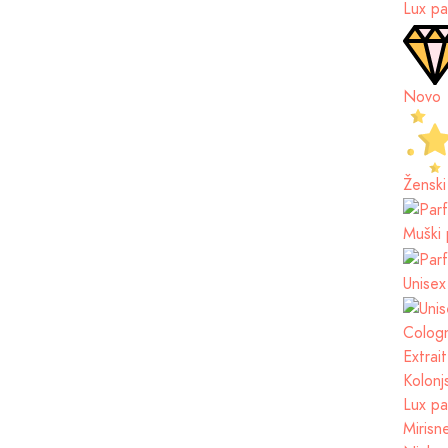
Lux pa
Novo
Ženski
Muški 
Unisex
Cologn
Extrai
Kolonj
Lux pa
Mirisn