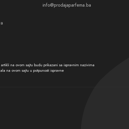
info@prodajaparfema.ba
ta
tikli na ovom sajtu budu prikazani sa ispravnim nazivima
kala na ovom sajtu u potpunosti ispravne