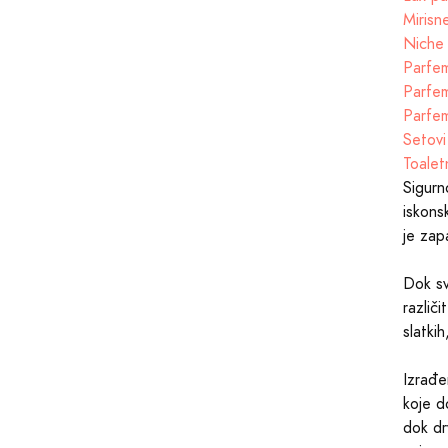
Mirisn
Niche 
Parfem
Parfem
Parfem
Setovi
Toalet
Sigurn
iskons
je zap
Dok sv
različ
slatkih
Izrađen
koje d
dok dr