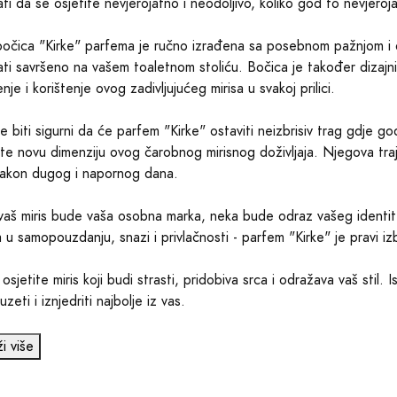
ati da se osjetite nevjerojatno i neodoljivo, koliko god to nevjeroj
bočica "Kirke" parfema je ručno izrađena sa posebnom pažnjom i de
ati savršeno na vašem toaletnom stoliću. Bočica je također dizajn
je i korištenje ovog zadivljujućeg mirisa u svakoj prilici.
 biti sigurni da će parfem "Kirke" ostaviti neizbrisiv trag gdje g
ate novu dimenziju ovog čarobnog mirisnog doživljaja. Njegova trajn
nakon dugog i napornog dana.
aš miris bude vaša osobna marka, neka bude odraz vašeg identiteta i
 u samopouzdanju, snazi i privlačnosti - parfem "Kirke" je pravi iz
 osjetite miris koji budi strasti, pridobiva srca i odražava vaš stil.
zeti i iznjedriti najbolje iz vas.
ži više