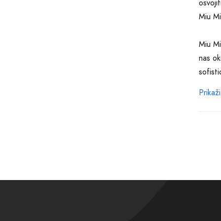
osvoji
Miu Mi
Miu Mi
nas ok
sofist
Prikaži
Ukolik
nekoga
radi o
pravi i
Na naš
ličnos
dragoc
našu p