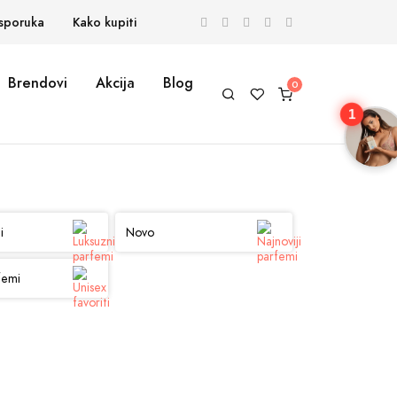
Isporuka
Kako kupiti
Brendovi
Akcija
Blog
1
i
Novo
femi