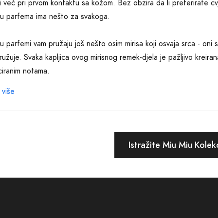
ti već pri prvom kontaktu sa kožom. Bez obzira da li preferirate cvj
u parfema ima nešto za svakoga.
u parfemi vam pružaju još nešto osim mirisa koji osvaja srca - oni s
ružuje. Svaka kapljica ovog mirisnog remek-djela je pažljivo kreirana 
iciranim notama.
 više
o ste u potrazi za savršenim poklonom za dragu osobu, Miu Miu pa
 posebnog sa ovim prodornim mirisom koji će njihove osjete prepla
 rođendanu, prazniku ili jednostavno trenutku kada želite pokazati
zbor.
Istražite Miu Miu Kolekc
em websajtu možete istraživati i otkrivati različite linije i parfe
tima. Naša stranica je dizajnirana tako da vam pruži jednostavno ko
jenog vremena. Posvetili smo se pružanju vrhunske usluge i zadovo
onudu biti istinsko zadovoljstvo.