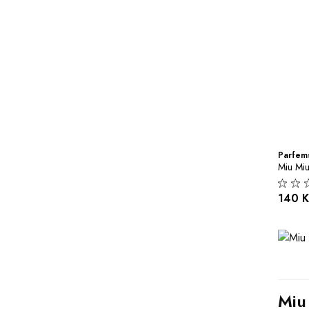
Parfems
Miu Miu
140 
Miu