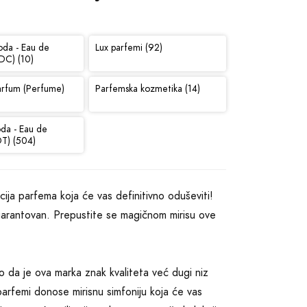
oda - Eau de
Lux parfemi (92)
DC) (10)
arfum (Perfume)
Parfemska kozmetika (14)
oda - Eau de
DT) (504)
a parfema koja će vas definitivno oduševiti!
zagarantovan. Prepustite se magičnom mirisu ove
 da je ova marka znak kvaliteta već dugi niz
arfemi donose mirisnu simfoniju koja će vas