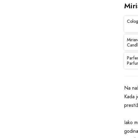
Miri
Colog
Mirisn
Candl
Parfe
Parfu
Na naš
Kada j
presti
Iako m
godina