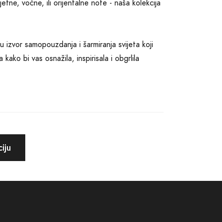
etne, voćne, ili orijentalne note - naša kolekcija
u izvor samopouzdanja i šarmiranja svijeta koji
kako bi vas osnažila, inspirisala i obgrlila
rfemi su uvijek bezvremenski izbor. Iznenadite
viti toplinom i romantikom. Bez obzira da li se
 koliko vam je neko bitan - Miu Miu parfemi su
iju
me marke Miu Miu, prilagođene svim ukusima i
risničko iskustvo, bez ometanja ili gubitka
ljstva klijenata, pa će vaše putovanje kroz