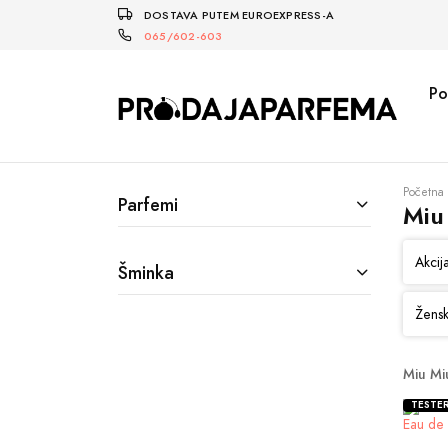
DOSTAVA PUTEM EUROEXPRESS-A
065/602-603
Po
Početna
Parfemi
Miu
Akcij
Šminka
Žensk
Miu Mi
TESTE