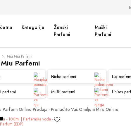
četna
Kategorije
Ženski
Muški
Parfemi
Parfemi
Miu Miu Parfemi
 Miu Parfemi
a
Niche parfemi
Lux parfem
i parfemi
Muški parfemi
Unisex par
u Parfemi Online Prodaja - Pronađite Vaš Omiljeni Miris Online
R