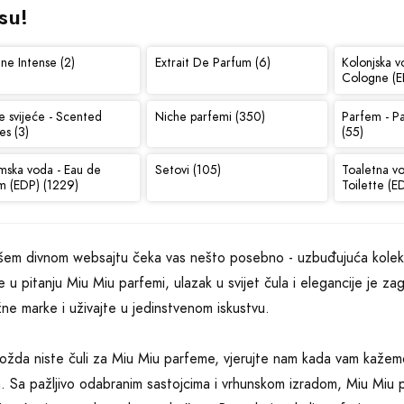
su!
ne Intense (2)
Extrait De Parfum (6)
Kolonjska v
Cologne (E
e svijeće - Scented
Niche parfemi (350)
Parfem - P
es (3)
(55)
mska voda - Eau de
Setovi (105)
Toaletna v
m (EDP) (1229)
Toilette (E
em divnom websajtu čeka vas nešto posebno - uzbuđujuća kolekcij
e u pitanju Miu Miu parfemi, ulazak u svijet čula i elegancije je 
žne marke i uživajte u jedinstvenom iskustvu.
ožda niste čuli za Miu Miu parfeme, vjerujte nam kada vam kažemo
. Sa pažljivo odabranim sastojcima i vrhunskom izradom, Miu Miu p