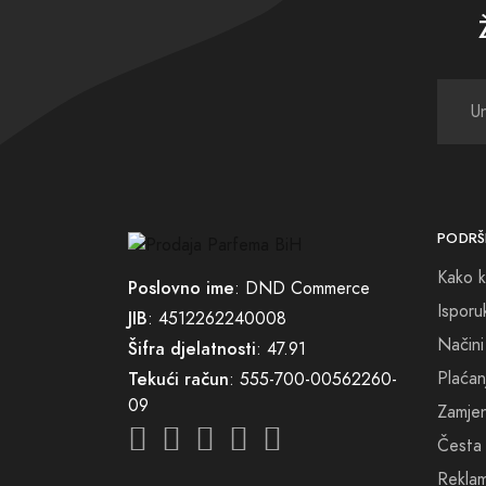
Takođe
parfem
proces
Ukolik
Prepus
nova m
PODRŠ
Kako k
Poslovno ime
: DND Commerce
Isporu
JIB
: 4512262240008
Načini
Šifra djelatnosti
: 47.91
Plaćan
Tekući račun
: 555-700-00562260-
09
Zamjena
Česta 
Reklam