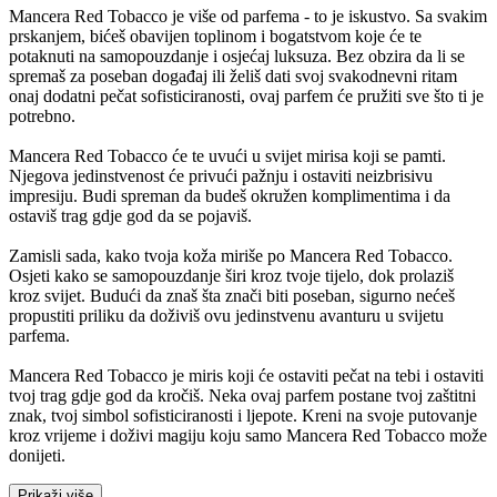
Mancera Red Tobacco je više od parfema - to je iskustvo. Sa svakim
prskanjem, bićeš obavijen toplinom i bogatstvom koje će te
potaknuti na samopouzdanje i osjećaj luksuza. Bez obzira da li se
spremaš za poseban događaj ili želiš dati svoj svakodnevni ritam
onaj dodatni pečat sofisticiranosti, ovaj parfem će pružiti sve što ti je
potrebno.
Mancera Red Tobacco će te uvući u svijet mirisa koji se pamti.
Njegova jedinstvenost će privući pažnju i ostaviti neizbrisivu
impresiju. Budi spreman da budeš okružen komplimentima i da
ostaviš trag gdje god da se pojaviš.
Zamisli sada, kako tvoja koža miriše po Mancera Red Tobacco.
Osjeti kako se samopouzdanje širi kroz tvoje tijelo, dok prolaziš
kroz svijet. Budući da znaš šta znači biti poseban, sigurno nećeš
propustiti priliku da doživiš ovu jedinstvenu avanturu u svijetu
parfema.
Mancera Red Tobacco je miris koji će ostaviti pečat na tebi i ostaviti
tvoj trag gdje god da kročiš. Neka ovaj parfem postane tvoj zaštitni
znak, tvoj simbol sofisticiranosti i ljepote. Kreni na svoje putovanje
kroz vrijeme i doživi magiju koju samo Mancera Red Tobacco može
donijeti.
Prikaži više