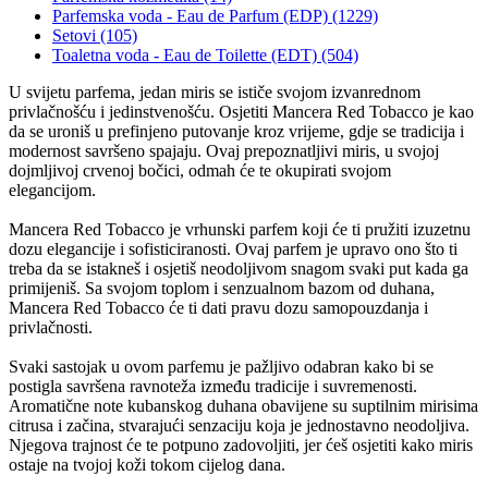
Parfemska voda - Eau de Parfum (EDP) (1229)
Setovi (105)
Toaletna voda - Eau de Toilette (EDT) (504)
U svijetu parfema, jedan miris se ističe svojom izvanrednom
privlačnošću i jedinstvenošću. Osjetiti Mancera Red Tobacco je kao
da se uroniš u prefinjeno putovanje kroz vrijeme, gdje se tradicija i
modernost savršeno spajaju. Ovaj prepoznatljivi miris, u svojoj
dojmljivoj crvenoj bočici, odmah će te okupirati svojom
elegancijom.
Mancera Red Tobacco je vrhunski parfem koji će ti pružiti izuzetnu
dozu elegancije i sofisticiranosti. Ovaj parfem je upravo ono što ti
treba da se istakneš i osjetiš neodoljivom snagom svaki put kada ga
primijeniš. Sa svojom toplom i senzualnom bazom od duhana,
Mancera Red Tobacco će ti dati pravu dozu samopouzdanja i
privlačnosti.
Svaki sastojak u ovom parfemu je pažljivo odabran kako bi se
postigla savršena ravnoteža između tradicije i suvremenosti.
Aromatične note kubanskog duhana obavijene su suptilnim mirisima
citrusa i začina, stvarajući senzaciju koja je jednostavno neodoljiva.
Njegova trajnost će te potpuno zadovoljiti, jer ćeš osjetiti kako miris
ostaje na tvojoj koži tokom cijelog dana.