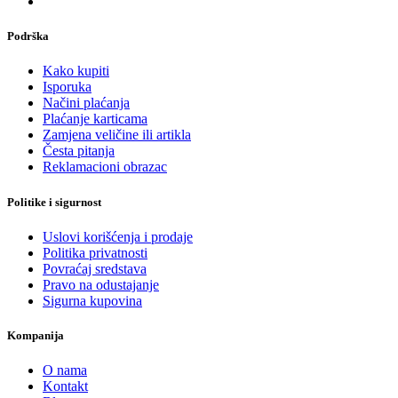
Podrška
Kako kupiti
Isporuka
Načini plaćanja
Plaćanje karticama
Zamjena veličine ili artikla
Česta pitanja
Reklamacioni obrazac
Politike i sigurnost
Uslovi korišćenja i prodaje
Politika privatnosti
Povraćaj sredstava
Pravo na odustajanje
Sigurna kupovina
Kompanija
O nama
Kontakt