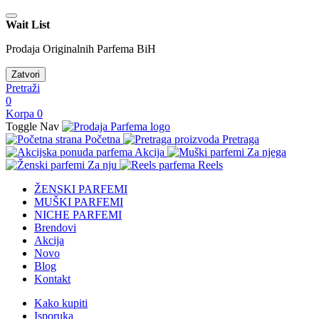
Wait List
Prodaja Originalnih Parfema BiH
Zatvori
Pretraži
0
Korpa
0
Toggle Nav
Početna
Pretraga
Akcija
Za njega
Za nju
Reels
ŽENSKI PARFEMI
MUŠKI PARFEMI
NICHE PARFEMI
Brendovi
Akcija
Novo
Blog
Kontakt
Kako kupiti
Isporuka