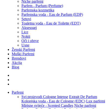
Niche parfemi
Parfem - Parfum (Perfume)
Parfemska kozmetika
Parfemska voda - Eau de Parfum (EDP)
Setovi
Toaletna voda - Eau de Toilette (EDT)
Aksesoari
Lice
Nokti
Oči i obrve
Usne
Ženski Parfemi
Muški Parfemi
Brendovi
Akcija
Blog
Parfemi
Svi proizvodi
Cologne Intense
Extrait De Parfum
Kolonjska voda - Eau de Cologne (EDC)
Lux parfemi
Mirisne svijeće - Scented Candles
Niche parfemi