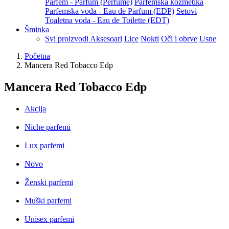
Parfem - Parfum (Perfume)
Parfemska kozmetika
Parfemska voda - Eau de Parfum (EDP)
Setovi
Toaletna voda - Eau de Toilette (EDT)
Šminka
Svi proizvodi
Aksesoari
Lice
Nokti
Oči i obrve
Usne
Početna
Mancera Red Tobacco Edp
Mancera Red Tobacco Edp
Akcija
Niche parfemi
Lux parfemi
Novo
Ženski parfemi
Muški parfemi
Unisex parfemi