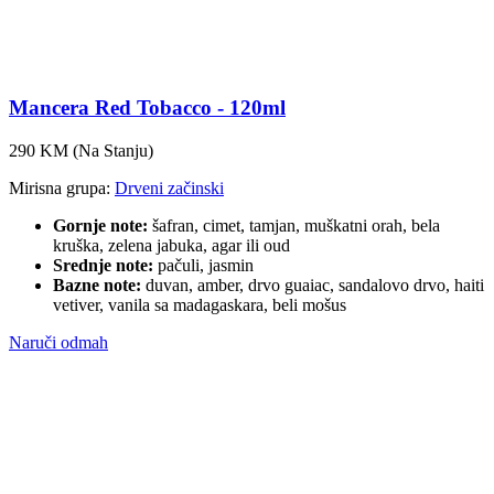
Mancera Red Tobacco - 120ml
290 KM
(Na Stanju)
Mirisna grupa:
Drveni začinski
Gornje note:
šafran, cimet, tamjan, muškatni orah, bela
kruška, zelena jabuka, agar ili oud
Srednje note:
pačuli, jasmin
Bazne note:
duvan, amber, drvo guaiac, sandalovo drvo, haiti
vetiver, vanila sa madagaskara, beli mošus
Naruči odmah