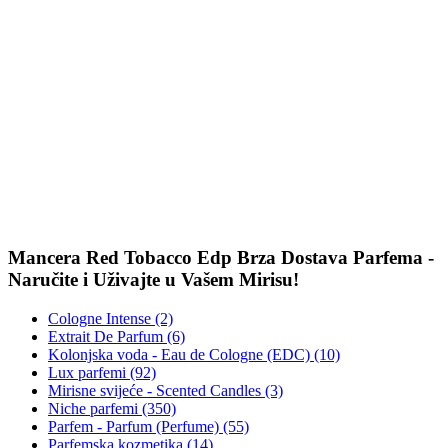
Mancera Red Tobacco Edp Brza Dostava Parfema -
Naručite i Uživajte u Vašem Mirisu!
Cologne Intense (2)
Extrait De Parfum (6)
Kolonjska voda - Eau de Cologne (EDC) (10)
Lux parfemi (92)
Mirisne svijeće - Scented Candles (3)
Niche parfemi (350)
Parfem - Parfum (Perfume) (55)
Parfemska kozmetika (14)