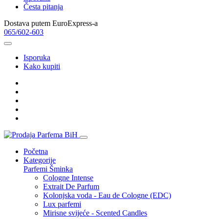
Česta pitanja
Dostava putem EuroExpress-a
065/602-603
Isporuka
Kako kupiti
Početna
Kategorije
Parfemi
Šminka
Cologne Intense
Extrait De Parfum
Kolonjska voda - Eau de Cologne (EDC)
Lux parfemi
Mirisne svijeće - Scented Candles