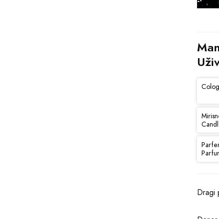
Man
Uži
Colog
Mirisn
Candl
Parfe
Parfu
Dragi 