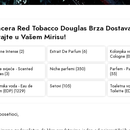
cera Red Tobacco Douglas Brza Dostava 
vajte u Vašem Mirisu!
ne Intense (2)
Extrait De Parfum (6)
Kolonjska v
Cologne (E
e svijeće - Scented
Niche parfemi (350)
Parfem - P
es (3)
(55)
mska voda - Eau de
Setovi (105)
Toaletna v
m (EDP) (1229)
Toilette (E
posetioci,