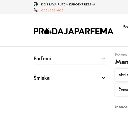
DOSTAVA PUTEM EUROEXPRESS-A
065/602-603
Po
Početna
Parfemi
Man
Akcij
Šminka
Žensk
Mancer