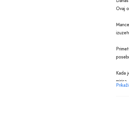
Danas 
Ovaj o
Mancer
izuzet
Primet
posebn
Kada j
mirisa
Prikaži
kombin
Parfem
ovog m
Vam da