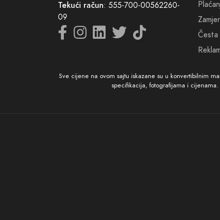
Budite
Plaćan
Tekući račun
: 555-700-00562260-
09
Zamjena
(Na kr
Česta 
toliko 
Reklam
Sve cijene na ovom sajtu iskazane su u konvertibilnim m
specifikacija, fotografijama i cijenama