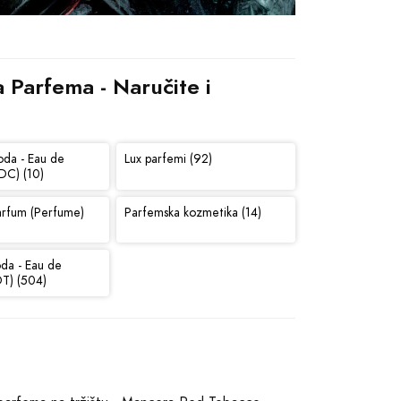
Parfema - Naručite i 
oda - Eau de
Lux parfemi (92)
DC) (10)
arfum (Perfume)
Parfemska kozmetika (14)
oda - Eau de
DT) (504)