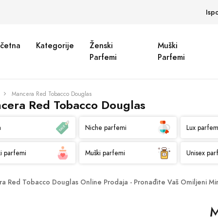
Isp
četna
Kategorije
Ženski
Muški
Parfemi
Parfemi
Mancera Red Tobacco Douglas
cera Red Tobacco Douglas
a
Niche parfemi
Lux parfem
i parfemi
Muški parfemi
Unisex par
a Red Tobacco Douglas Online Prodaja - Pronađite Vaš Omiljeni Mir
M