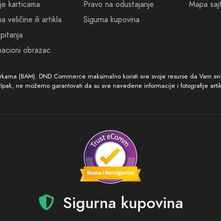
 hrabri, budite sofisticirani, budite neodoljivi uz Mancera Red To
je karticama
Pravo na odustajanje
Mapa saj
 veličine ili artikla
Sigurna kupovina
aju teksta možete dodati nešto poput: "Isprobajte parfem Mancer
pitanja
hvaljen." )
acioni obrazac
arkama (BAM). DND Commerce maksimalno koristi sve svoje resurse da Vam svi ar
. Ipak, ne možemo garantovati da su sve navedene informacije i fotografije arti
Sigurna kupovina