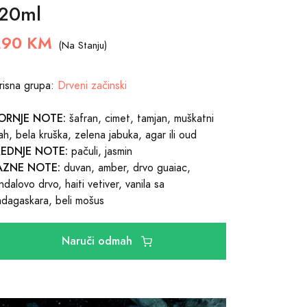
20ml
290 KM
(Na Stanju)
risna grupa:
Drveni začinski
ORNJE NOTE:
šafran, cimet, tamjan, muškatni
ah, bela kruška, zelena jabuka, agar ili oud
REDNJE NOTE:
pačuli, jasmin
AZNE NOTE:
duvan, amber, drvo guaiac,
ndalovo drvo, haiti vetiver, vanila sa
dagaskara, beli mošus
Naruči odmah