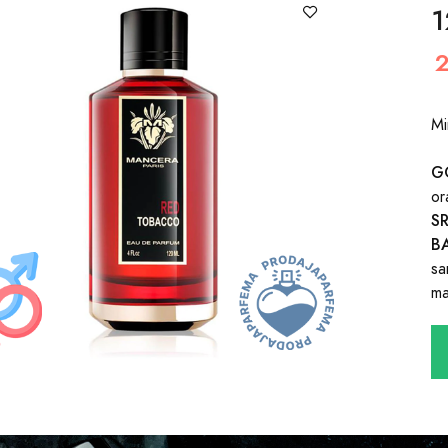
1
Mi
G
or
S
B
sa
ma