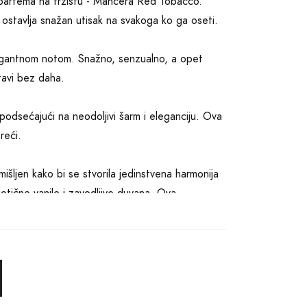
 parfema na tržištu - Mancera Red Tobacco.
ja ostavlja snažan utisak na svakoga ko ga oseti.
trigantnom notom. Snažno, senzualno, a opet
tavi bez daha.
odsećajući na neodoljivi šarm i eleganciju. Ova
reći.
šljen kako bi se stvorila jedinstvena harmonija
otične vanile i zavodljive duvana. Ova
.
dani, hrabri i moderni. Sa svakim nanošenjem
ost i intenzitet su zagarantovani, omogućavajući