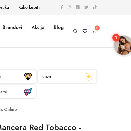
oruka
Kako kupiti
Brendovi
Akcija
Blog
1
i
Novo
femi
is Online
ancera Red Tobacco -