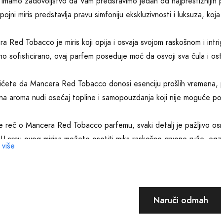
imamo zadovoljstvo da Vam predstavimo jedan od najprestižnijih
pojni miris predstavlja pravu simfoniju ekskluzivnosti i luksuza, ko
a Red Tobacco je miris koji opija i osvaja svojom raskošnom i in
no sofisticirano, ovaj parfem poseduje moć da osvoji sva čula i os
ićete da Mancera Red Tobacco donosi esenciju prošlih vremena, p
a aroma nudi osećaj topline i samopouzdanja koji nije moguće po
e reč o Mancera Red Tobacco parfemu, svaki detalj je pažljivo osmi
. U srcu ovog mirisa možete osetiti miks raskošne crvene ruže, egz
 više
acija stvara neprolaznu simfoniju koja dočarava istinski izuzetnost
 Mancera Red Tobacco je dizajniran za muškarce koji su samopouz
irisa postajete neodoljivi i sigurni u svoju harizmu. Njegova trajn
Naruči odmah
 se istaknete i ostavite neizbrisiv trag gde god da se pojavi.