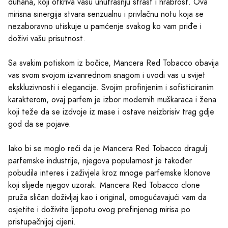
duhana, koji otkriva vašu unutrašnju strast i hrabrost. Ova
mirisna sinergija stvara senzualnu i privlačnu notu koja se
nezaboravno utiskuje u pamćenje svakog ko vam priđe i
doživi vašu prisutnost.
Sa svakim potiskom iz bočice, Mancera Red Tobacco obavija
vas svom svojom izvanrednom snagom i uvodi vas u svijet
ekskluzivnosti i elegancije. Svojim profinjenim i sofisticiranim
karakterom, ovaj parfem je izbor modernih muškaraca i žena
koji teže da se izdvoje iz mase i ostave neizbrisiv trag gdje
god da se pojave.
Iako bi se moglo reći da je Mancera Red Tobacco dragulj
parfemske industrije, njegova popularnost je također
pobudila interes i zaživjela kroz mnoge parfemske klonove
koji slijede njegov uzorak. Mancera Red Tobacco clone
pruža sličan doživljaj kao i original, omogućavajući vam da
osjetite i doživite ljepotu ovog prefinjenog mirisa po
pristupačnijoj cijeni.