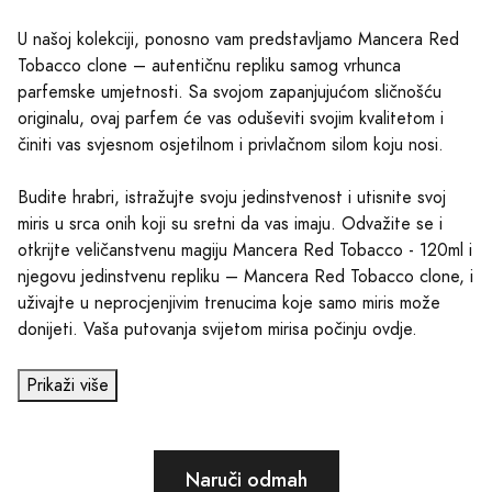
U našoj kolekciji, ponosno vam predstavljamo Mancera Red
Tobacco clone – autentičnu repliku samog vrhunca
parfemske umjetnosti. Sa svojom zapanjujućom sličnošću
originalu, ovaj parfem će vas oduševiti svojim kvalitetom i
činiti vas svjesnom osjetilnom i privlačnom silom koju nosi.
Budite hrabri, istražujte svoju jedinstvenost i utisnite svoj
miris u srca onih koji su sretni da vas imaju. Odvažite se i
otkrijte veličanstvenu magiju Mancera Red Tobacco - 120ml i
njegovu jedinstvenu repliku – Mancera Red Tobacco clone, i
uživajte u neprocjenjivim trenucima koje samo miris može
donijeti. Vaša putovanja svijetom mirisa počinju ovdje.
Prikaži više
Naruči odmah