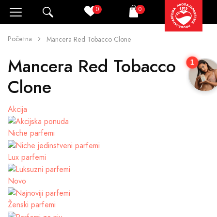
0
0
Pretraži
Korpa
Početna
Mancera Red Tobacco Clone
Mancera Red Tobacco
1
Clone
Akcija
Niche parfemi
Lux parfemi
Novo
Ženski parfemi