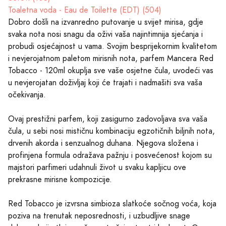
Toaletna voda - Eau de Toilette (EDT) (504)
Dobro došli na izvanredno putovanje u svijet mirisa, gdje
svaka nota nosi snagu da oživi vaša najintimnija sjećanja i
probudi osjećajnost u vama. Svojim besprijekornim kvalitetom
i nevjerojatnom paletom mirisnih nota, parfem Mancera Red
Tobacco - 120ml okuplja sve vaše osjetne čula, uvodeći vas
u nevjerojatan doživljaj koji će trajati i nadmašiti sva vaša
očekivanja.
Ovaj prestižni parfem, koji zasigurno zadovoljava sva vaša
čula, u sebi nosi mističnu kombinaciju egzotičnih biljnih nota,
drvenih akorda i senzualnog duhana. Njegova složena i
profinjena formula odražava pažnju i posvećenost kojom su
majstori parfimeri udahnuli život u svaku kapljicu ove
prekrasne mirisne kompozicije.
Red Tobacco je izvrsna simbioza slatkoće sočnog voća, koja
poziva na trenutak neposrednosti, i uzbudljive snage