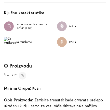
Opis Proizvoda:
Zamislite trenutak kada otvarate prelepo
ukrašenu kutiju, samo za vas. Vaša drhtava ruka pažljivo
podiže poklopac, otkrivajući izvor mirisa koji obuzima vaše
čulo mirisa. Dozvolite da vas upoznam sa Mancera Black
Gold, dragocenim parfemom koji je stvoren da vas odvede
na putovanje kroz prefinjenost i muževnost.
Prikaži više
Kada prvi put osjetite ove note, vaša koža će zaplesati od
slasne svežine citrusa, omamljena citrusnom magijom koja se
Kako Koristiti
u stopu prati sa poznatim vonjem agar ili ouda. Nešto što
može samo Mancera da postigne.
Slični Proizvodi
Uzbuđenje se nastavlja jer, dok se miris razvija, osetićete
toplinu lavande i opojan miris cimeta, koji naglašava vašu
auru muževnosti. Opet, Mancera pokazuje svoju vrhunsku
reputaciju, donoseći vam miris muškatnog oraščića, jasmina i
ruže, koji vam pružaju dozu senzualnosti i sofisticiranosti.
Just Jack Italian
Parfemska voda - Eau de Parfum (EDP)
Parfemska voda - Eau de Parfum (EDP)