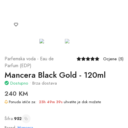
Šifra:
952
Brend:
Mancera
Mirisna grupa:
Kožni
Dodaj u Korpu
Naruči Odmah
Ili naruči putem telefona
065/602-603
Podijeli: