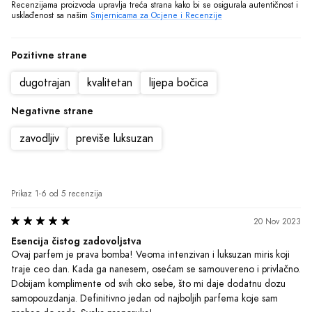
Dobijam komplimente od svih oko sebe, što mi daje dodatnu dozu 
samopouzdanja. Definitivno jedan od najboljih parfema koje sam 
probao do sada. Svaka preporuka!
Preporučeno
Korisno?
(1)
|
(0)
Jovan
•
Anonimni korisnik
Motivisano
10 Nov 2023
Na krilima sjaja
Probao sam Mancera Black Gold parfem i oduševljen sam! Miris je 
moćan, elegantan i dugotrajan. Svaki put kada ga nosim, osećam se 
samouvereno i privlačno. Definitivno preporučujem ovaj parfem svim 
muškarcima koji žele da ostave snažan utisak.
Preporučeno
Korisno?
(1)
|
(0)
Damjan
•
Anonimni korisnik
Motivisano