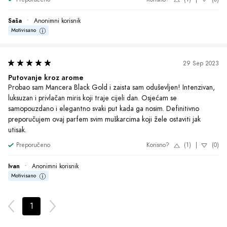
1
O Brendu
Želite da ste u toku sa najnovijim
akcijama?
Pretplati se