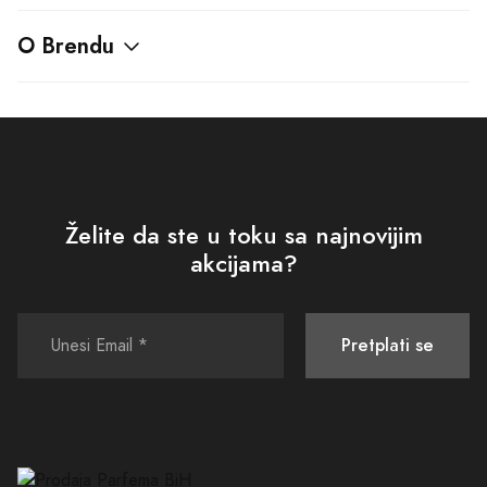
Poslovno ime
: DND Commerce
JIB
: 4512262240008
Šifra djelatnosti
: 47.91
Tekući račun
: 555-700-00562260-09
PODRŠKA
POLITIKE I SIGURNOST
Kako kupiti
Uslovi korišćenja i prodaje
Isporuka
Politika privatnosti
Načini plaćanja
Povraćaj sredstava
Plaćanje karticama
Pravo na odustajanje
Zamjena veličine ili artikla
Sigurna kupovina