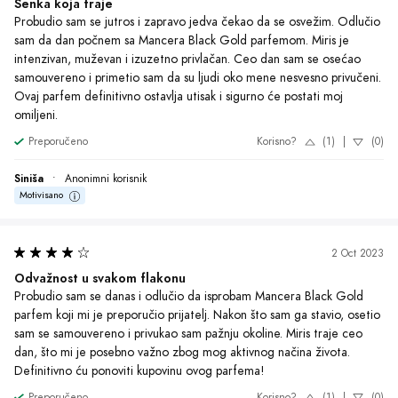
dan, što mi je posebno važno zbog mog aktivnog načina života. 
Definitivno ću ponoviti kupovinu ovog parfema!
Preporučeno
Korisno?
(1)
|
(0)
Saša
•
Anonimni korisnik
Motivisano
29 Sep 2023
Putovanje kroz arome
Probao sam Mancera Black Gold i zaista sam oduševljen! Intenzivan, 
luksuzan i privlačan miris koji traje cijeli dan. Osjećam se 
samopouzdano i elegantno svaki put kada ga nosim. Definitivno 
preporučujem ovaj parfem svim muškarcima koji žele ostaviti jak 
utisak.
Preporučeno
Korisno?
(1)
|
(0)
Ivan
•
Anonimni korisnik
Motivisano