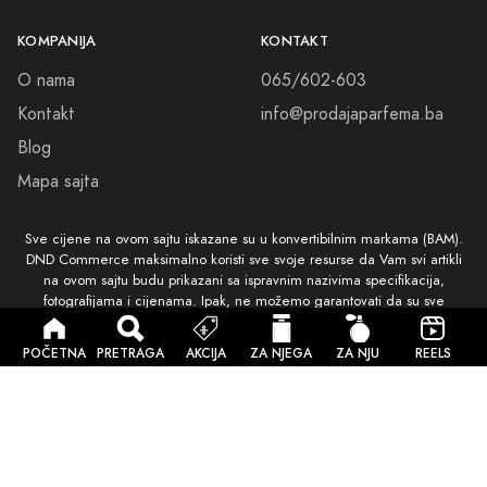
Sigurna kupovina
© 2026 Sva prava zadržana. Izrada i dizajn
DND Commerce
.
Količina
Dodaj u Korpu
Brza Dostava
POČETNA
PRETRAGA
AKCIJA
ZA NJEGA
ZA NJU
REELS