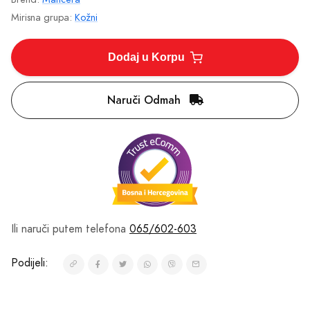
Mirisne Note
Gornje Note
citrusi, agar ili oud, lavanda, cimet, muškatni orah
Srednje Note
jasmin, ljubičica, ruža, morske note, listovi pačulija
Bazne Note
vetiver, drvene note, koža, amber, beli mošus