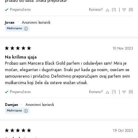
19 Oct 2023
Senka koja traje
Probudio sam se jutros i zapravo jedva čekao da se osvežim. Odlučio 
sam da dan počnem sa Mancera Black Gold parfemom. Miris je 
intenzivan, muževan i izuzetno privlačan. Ceo dan sam se osećao 
samouvereno i primetio sam da su ljudi oko mene nesvesno privučeni. 
Ovaj parfem definitivno ostavlja utisak i sigurno će postati moj 
omiljeni.
Preporučeno
Korisno?
(1)
|
(0)
Siniša
•
Anonimni korisnik
Motivisano
2 Oct 2023
Odvažnost u svakom flakonu
Probudio sam se danas i odlučio da isprobam Mancera Black Gold 
parfem koji mi je preporučio prijatelj. Nakon što sam ga stavio, osetio 
sam se samouvereno i privukao sam pažnju okoline. Miris traje ceo 