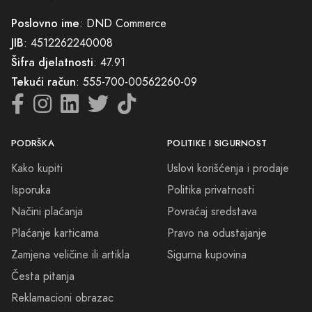
Česta pitanja
Reklamacioni obrazac
KOMPANIJA
KONTAKT
O nama
065/602-603
Kontakt
info@prodajaparfema.ba
Blog
Mapa sajta
Sve cijene na ovom sajtu iskazane su u konvertibilnim markama (BAM).
DND Commerce maksimalno koristi sve svoje resurse da Vam svi artikli
na ovom sajtu budu prikazani sa ispravnim nazivima specifikacija,
fotografijama i cijenama. Ipak, ne možemo garantovati da su sve
navedene informacije i fotografije artikala na ovom sajtu u potpunosti
ispravne