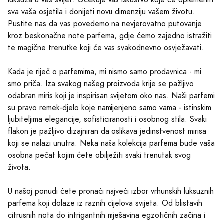
sva vaša osjetila i donijeti novu dimenziju vašem životu.
Pustite nas da vas povedemo na nevjerovatno putovanje
kroz beskonačne note parfema, gdje ćemo zajedno istražiti
te magične trenutke koji će vas svakodnevno osvježavati.
Kada je riječ o parfemima, mi nismo samo prodavnica - mi
smo priča. Iza svakog našeg proizvoda krije se pažljivo
odabran miris koji je inspirisan svijetom oko nas. Naši parfemi
su pravo remek-djelo koje namijenjeno samo vama - istinskim
ljubiteljima elegancije, sofisticiranosti i osobnog stila. Svaki
flakon je pažljivo dizajniran da oslikava jedinstvenost mirisa
koji se nalazi unutra. Neka naša kolekcija parfema bude vaša
osobna pečat kojim ćete obilježiti svaki trenutak svog
života.
U našoj ponudi ćete pronaći najveći izbor vrhunskih luksuznih
parfema koji dolaze iz raznih dijelova svijeta. Od blistavih
citrusnih nota do intrigantnih mješavina egzotičnih začina i