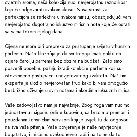
cvjetnih aroma, naša kolekcija nudi nevjerojatnu raznolikost
koja će odgovarati svakom ukusu. Naša strast za
perfekcijom se reflektira u svakom mirisu, obezbjeđujući vam
nevjerojatno dugotrajno iskustvo mirisnih nota koje će ostati
sa vama tokom cijelog dana.
Cijena ne mora biti prepreka za pristupanje svijetu vrhunskih
parfema. Naša filozofija je da svi trebaju imati priliku da
osjete čaroliju parfema bez obzira na budžet. Zato smo
posvetili posebnu pažnju izradi kolekcije parfema koji su
istovremeno pristupačni i nevjerovatnog kvaliteta. Naš tim
eksperta je uložio nevjerovatan trud kako bi vam omogućio
bezbrižno uživanje u svim notama i akordima luksuznih mirisa.
Vaše zadovoljstvo nam je najvažnije. Zbog toga vam nudimo
jednostavnu i sigurnu online kupovinu, sa brzom otpremom i
pouzdanim korisničkim servisom koji je uvijek tu da odgovori
na sva vaša pitanja. Vaše povjerenje je naše najvrjednije
bogatstvo, i mi ćemo svakodnevno raditi na tome da to