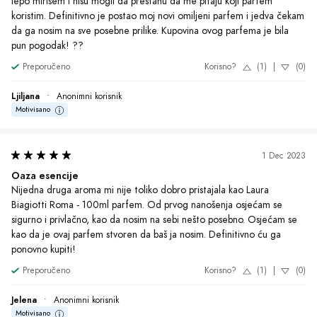
Jelena
•
Anonimni korisnik
Motivisano
9 Oct 2023
Harmonija i sofisticiranost
Probala sam Laura Biagiotti Roma parfem i oduševljena sam! Miris je 
sofisticiran i dugotrajan, i osećam se posebno svaki put kada ga 
nosim. Definitivno preporučujem svim ženama koje žele da se istaknu 
svojom elegancijom. Baš sam zadovoljna ovom kupovinom!
Preporučeno
Korisno?
(1)
|
(0)
Svetlana
•
Anonimni korisnik
Motivisano
4 Oct 2023
Elegantan dodir koji me prati svuda!
Miris Laura Biagiotti Roma me osvojio svojom sofisticiranošću i 