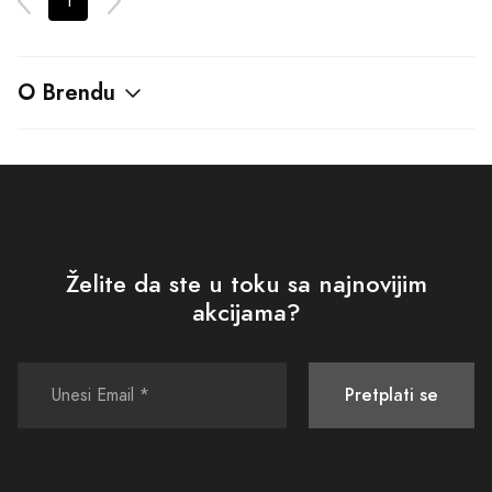
Poslovno ime
: DND Commerce
JIB
: 4512262240008
Šifra djelatnosti
: 47.91
Tekući račun
: 555-700-00562260-09
PODRŠKA
POLITIKE I SIGURNOST
Kako kupiti
Uslovi korišćenja i prodaje
Isporuka
Politika privatnosti
Načini plaćanja
Povraćaj sredstava
Plaćanje karticama
Pravo na odustajanje