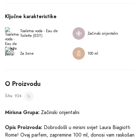
Opis Proizvoda:
Dobrodošli u mirisni svijet Laura Biagiotti
Rome! Ovaj parfem, zapremine 100 ml, donosi vam raskošan
doživljaj, pripadajući začinski orijentalnoj mirisnoj grupi.
Zamislite se u iznimnom svijetu gdje crna ribizla, sicilijanski
bergamot i ružičasti grejpfrut spojeno čarobno oživljavaju na
vašoj koži.
Prikaži više
Ovaj parfem je kao osvježavajući vjetar kojeg donosi nježno
uljepšanje. Uz uvodne note mente i zumbula, lagano
Kako Koristiti
osjećate kako vaša energija raste. I dok mirisne arome
karanfila otkrivaju sve svoje tajne, jasmin i đurđevak vas
preplavljuju neodoljivim senzualnim dojmom.
Slični Proizvodi
U svojoj srcu, Roma otkriva prekrasni cvijet ruže i zavodljivu
notu ambera, koja iznova oživljava vaše osjetljivo srce.
Zatim, sandalovo drvo, pačuli iz Singapura i misteriozan
mošus čine zabranjeno voće koje vas osvaja svojom intrigom.
Toaletna voda - Eau de Toilette (EDT)
Toaletna voda - Eau de Toilette (EDT)
Davidoff Hot Water
Giorgio Armani