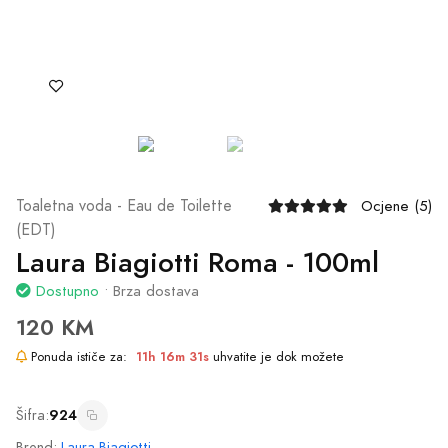
Šifra:
924
Brend:
Laura Biagiotti
Mirisna grupa:
Začinski orijentalni
Dodaj u Korpu
Naruči Odmah
Ili naruči putem telefona
065/602-603
Podijeli: