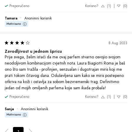
1
O Brendu
Želite da ste u toku sa najnovijim
akcijama?
Pretplati se