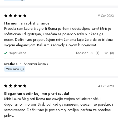
dugotrajnom notom. Svaki put kad ga nanesem, osećam se posebno i 
samouvereno. Definitivno je postao moj omiljeni parfem za posebne 
prilike.
Preporučeno
Korisno?
(1)
|
(0)
Tamara
•
Anonimni korisnik
Motivisano
8 Aug 2023
Zavodljivost u jednom špricu
Prije svega, želim istaći da me ovaj parfem stvarno osvojio svojom 
neodoljivom kombinacijom cvjetnih nota. Laura Biagiotti Roma je baš 
ono što sam tražila - profinjen, senzualan i dugotrajan miris koji me 
prati tokom čitavog dana. Oduševljena sam kako se miris postepeno 
otkriva na koži i ostavlja za sobom bezvremenski trag. Definitivno 
jedan od mojih omiljenih parfema koje sam ikada probala!
Preporučeno
Korisno?
(1)
|
(0)
Sanja
•
Anonimni korisnik
Motivisano