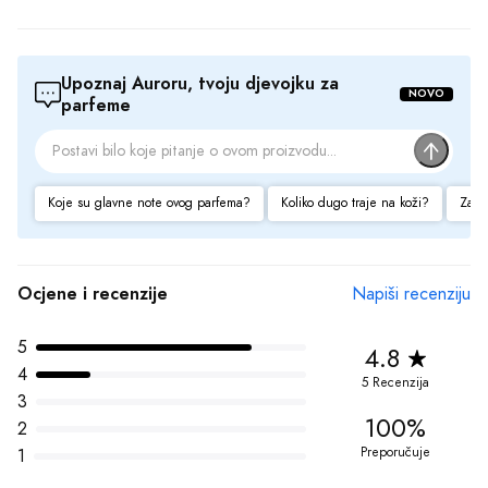
100%
2
Preporučuje
1
Recenzijama proizvoda upravlja treća strana kako bi se osigurala autentičnost i 
usklađenost sa našim 
Smjernicama za Ocjene i Recenzije
Pozitivne strane
dugotrajan
kvalitetan
lijepa bočica
Negativne strane
zavodljiv
previše luksuzan
Prikaz 1-6 od 5 recenzija
12 Dec 2023
Očaravajuće iskustvo mirisa
Ovaj Laura Biagiotti Roma - 100ml parfem je pravo malo čudo u 
bočici! Osetila sam se tako elegantno i ženstveno čim sam ga 