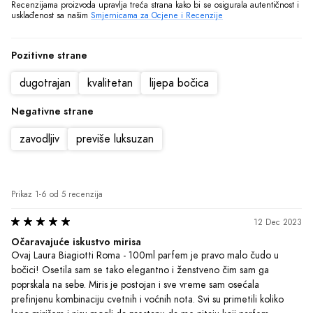
poprskala na sebe. Miris je postojan i sve vreme sam osećala 
prefinjenu kombinaciju cvetnih i voćnih nota. Svi su primetili koliko 
lepo mirišem i nisu mogli da prestanu da me pitaju koji parfem 
koristim. Definitivno je postao moj novi omiljeni parfem i jedva čekam 
da ga nosim na sve posebne prilike. Kupovina ovog parfema je bila 
pun pogodak! ??
Preporučeno
Korisno?
(1)
|
(0)
Ljiljana
•
Anonimni korisnik
Motivisano
1 Dec 2023
Oaza esencije
Nijedna druga aroma mi nije toliko dobro pristajala kao Laura 
Biagiotti Roma - 100ml parfem. Od prvog nanošenja osjećam se 
sigurno i privlačno, kao da nosim na sebi nešto posebno. Osjećam se 
kao da je ovaj parfem stvoren da baš ja nosim. Definitivno ću ga 
ponovno kupiti!
Preporučeno
Korisno?
(1)
|
(0)