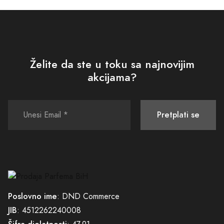
Želite da ste u toku sa najnovijim
akcijama?
Pretplati se
Poslovno ime
: DND Commerce
JIB
: 4512262240008