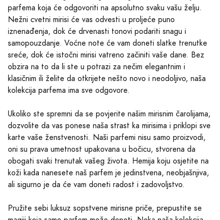
parfema koja će odgovoriti na apsolutno svaku vašu želju.
Nežni cvetni mirisi će vas odvesti u proljeće puno
iznenađenja, dok će drvenasti tonovi podariti snagu i
samopouzdanje. Voćne note će vam doneti slatke trenutke
sreće, dok će istočni mirisi vatreno začiniti vaše dane. Bez
obzira na to da li ste u potrazi za nečim elegantnim i
klasičnim ili želite da otkrijete nešto novo i neodoljivo, naša
kolekcija parfema ima sve odgovore.
Ukoliko ste spremni da se povjerite našim mirisnim čarolijama,
dozvolite da vas ponese naša strast ka mirisima i priklopi sve
karte vaše ženstvenosti. Naši parfemi nisu samo proizvodi,
oni su prava umetnost upakovana u bočicu, stvorena da
obogati svaki trenutak vašeg života. Hemija koju osjetite na
koži kada nanesete naš parfem je jedinstvena, neobjašnjiva,
ali sigurno je da će vam doneti radost i zadovoljstvo.
Pružite sebi luksuz sopstvene mirisne priče, prepustite se
magiji koja samo parfem može doneti. Neka naša kolekcija