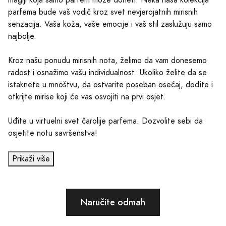
parfema bude vaš vodič kroz svet nevjerojatnih mirisnih
senzacija. Vaša koža, vaše emocije i vaš stil zaslužuju samo
najbolje.
Kroz našu ponudu mirisnih nota, želimo da vam donesemo
radost i osnažimo vašu individualnost. Ukoliko želite da se
istaknete u mnoštvu, da ostvarite poseban osećaj, dođite i
otkrijte mirise koji će vas osvojiti na prvi osjet.
Uđite u virtuelni svet čarolije parfema. Dozvolite sebi da
osjetite notu savršenstva!
Prikaži više
Naručite odmah