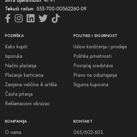
Šifra djelatnosti
: 47.91
Tekući račun
: 555-700-00562260-09
PODRŠKA
POLITIKE I SIGURNOST
Kako kupiti
Uslovi korišćenja i prodaje
Isporuka
Politika privatnosti
Načini plaćanja
Povraćaj sredstava
Plaćanje karticama
Pravo na odustajanje
Zamjena veličine ili artikla
Sigurna kupovina
Česta pitanja
Reklamacioni obrazac
KOMPANIJA
KONTAKT
O nama
065/602-603