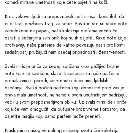
komadi mirisne umetnosti koje ćete osjetiti na koži.
Kroz vekove, ljudi su prepoznavali moć mirisa i koristili ih da
bi ostavili neizbrisiv trag iza sebe. Baš kao što su stare note
zabeležene na papiru, naša kolekcija parfema večno će
ostati u sećanjima svih onih koji su ih osjetili. Kirke note koje
protkavaju naše parfeme delikatno povezuju nas i prošlost i
sadašnjost, pružajući nam osećaj pripadnosti i ženstvenosti.
Svaki miris je priča za sebe, ispričana kroz pažljivo birane
note koje se savršeno slažu. Inspiraciju za naše parfeme
pronalazimo u prirodi, umetnosti i dubinama ljudskih
osećanja. Svaka bočica parfema koju donosimo pred vas je
prava mala umetnost, ne samo u svom unutrašnjem sadržaju,
već i u svom prepoznatljivom obliku. Uz svaki miris ide i priča
koja će vam omogućiti da putujete kroz vreme i prostor, da
osjetite magiju koju samo parfem može preneti.
Naslovnicu našeg virtuelnog mirisnog sveta čini kolekcija