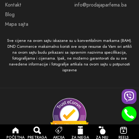
Kontakt
info@prodajaparfema.ba
Blog
Mapa sajta
Sve cijene na ovom sajtu iskazane su u konvertibilnim markama (BAM).
DND Commerce maksimalno koristi sve svoje resurse da Vam svi artikli
na ovom sajtu budu prikazani sa ispravnim nazivima specifikacija,
fotografijama i cijenama. Ipak, ne možemo garantovati da su sve
navedene informacije i fotografije artikala na ovom sajtu u potpunosti
ispravne
POČETNA
PRETRAGA
AKCIJA
ZA NJEGA
ZA NJU
REELS