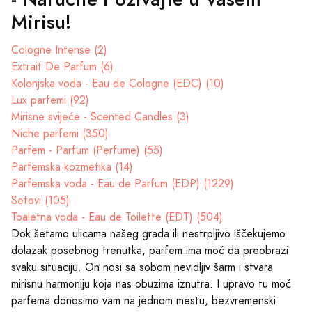
Mirisu!
Cologne Intense (2)
Extrait De Parfum (6)
Kolonjska voda - Eau de Cologne (EDC) (10)
Lux parfemi (92)
Mirisne svijeće - Scented Candles (3)
Niche parfemi (350)
Parfem - Parfum (Perfume) (55)
Parfemska kozmetika (14)
Parfemska voda - Eau de Parfum (EDP) (1229)
Setovi (105)
Toaletna voda - Eau de Toilette (EDT) (504)
Dok šetamo ulicama našeg grada ili nestrpljivo iščekujemo
dolazak posebnog trenutka, parfem ima moć da preobrazi
svaku situaciju. On nosi sa sobom nevidljiv šarm i stvara
mirisnu harmoniju koja nas obuzima iznutra. I upravo tu moć
parfema donosimo vam na jednom mestu, bezvremenski