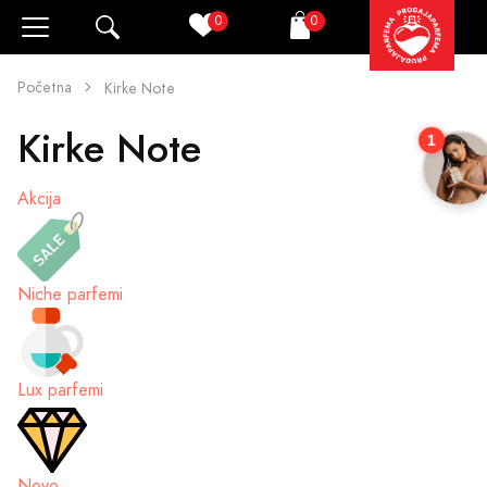
0
0
Pretraži
Korpa
Početna
Kirke Note
Kirke Note
1
Akcija
Niche parfemi
Lux parfemi
Novo