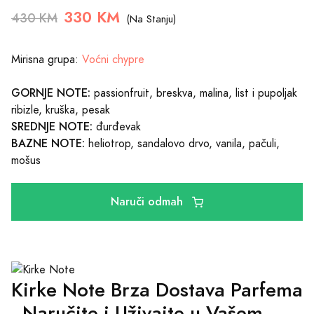
330 KM
430 KM
(Na Stanju)
Mirisna grupa:
Voćni chypre
GORNJE NOTE:
passionfruit, breskva, malina, list i pupoljak
ribizle, kruška, pesak
SREDNJE NOTE:
đurđevak
BAZNE NOTE:
heliotrop, sandalovo drvo, vanila, pačuli,
mošus
Naruči odmah
Kirke Note Brza Dostava Parfema
- Naručite i Uživajte u Vašem