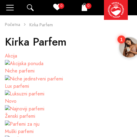
0
0
Pretraži
Korpa
Početna
Kirka Parfem
Kirka Parfem
1
Akcija
Niche parfemi
Lux parfemi
Novo
Ženski parfemi
Muški parfemi