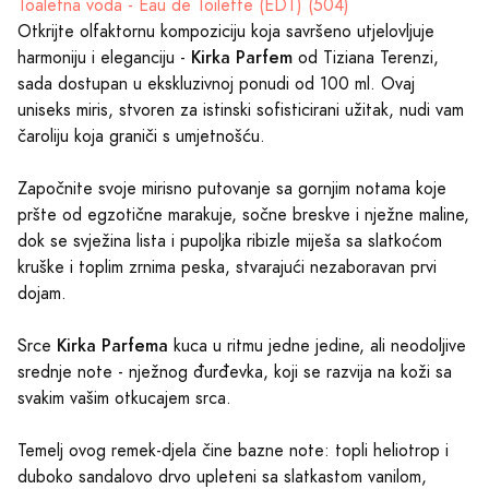
Toaletna voda - Eau de Toilette (EDT) (504)
Otkrijte olfaktornu kompoziciju koja savršeno utjelovljuje
Kirka Parfem
harmoniju i eleganciju -
od Tiziana Terenzi,
sada dostupan u ekskluzivnoj ponudi od 100 ml. Ovaj
uniseks miris, stvoren za istinski sofisticirani užitak, nudi vam
čaroliju koja graniči s umjetnošću.
Započnite svoje mirisno putovanje sa gornjim notama koje
pršte od egzotične marakuje, sočne breskve i nježne maline,
dok se svježina lista i pupoljka ribizle miješa sa slatkoćom
kruške i toplim zrnima peska, stvarajući nezaboravan prvi
dojam.
Kirka Parfema
Srce
kuca u ritmu jedne jedine, ali neodoljive
srednje note - nježnog đurđevka, koji se razvija na koži sa
svakim vašim otkucajem srca.
Temelj ovog remek-djela čine bazne note: topli heliotrop i
duboko sandalovo drvo upleteni sa slatkastom vanilom,