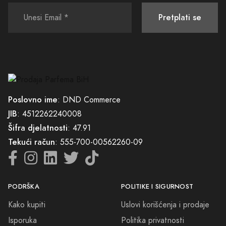
Pretplati se
Poslovno ime
: DND Commerce
JIB
: 4512262240008
Šifra djelatnosti
: 47.91
Tekući račun
: 555-700-00562260-09
PODRŠKA
POLITIKE I SIGURNOST
Kako kupiti
Uslovi korišćenja i prodaje
Isporuka
Politika privatnosti