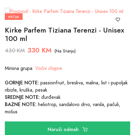
AKCIJA
Kirke Parfem Tiziana Terenzi - Unisex
100 ml
330 KM
430 KM
(Na Stanju)
Mirisna grupa:
Voćni chypre
GORNJE NOTE:
passionfruit, breskva, malina, list i pupoljak
ribizle, kruška, pesak
SREDNJE NOTE:
đurđevak
BAZNE NOTE:
heliotrop, sandalovo drvo, vanila, pačuli,
mošus
Naruči odmah