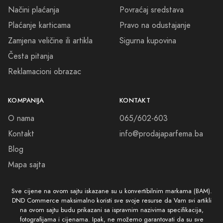
Načini plaćanja
Povraćaj sredstava
Plaćanje karticama
Pravo na odustajanje
Zamjena veličine ili artikla
Sigurna kupovina
Česta pitanja
Reklamacioni obrazac
KOMPANIJA
KONTAKT
O nama
065/602-603
Kontakt
info@prodajaparfema.ba
Blog
Mapa sajta
Sve cijene na ovom sajtu iskazane su u konvertibilnim markama (BAM).
DND Commerce maksimalno koristi sve svoje resurse da Vam svi artikli
na ovom sajtu budu prikazani sa ispravnim nazivima specifikacija,
fotografijama i cijenama. Ipak, ne možemo garantovati da su sve