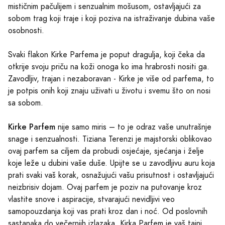
mističnim pačulijem i senzualnim mošusom, ostavljajući za
sobom trag koji traje i koji poziva na istraživanje dubina vaše
osobnosti.
Svaki flakon Kirke Parfema je poput dragulja, koji čeka da
otkrije svoju priču na koži onoga ko ima hrabrosti nositi ga.
Zavodljiv, trajan i nezaboravan - Kirke je više od parfema, to
je potpis onih koji znaju uživati u životu i svemu što on nosi
sa sobom.
Kirke Parfem
nije samo miris – to je odraz vaše unutrašnje
snage i senzualnosti. Tiziana Terenzi je majstorski oblikovao
ovaj parfem sa ciljem da probudi osjećaje, sjećanja i želje
koje leže u dubini vaše duše. Upijte se u zavodljivu auru koja
prati svaki vaš korak, osnažujući vašu prisutnost i ostavljajući
neizbrisiv dojam. Ovaj parfem je poziv na putovanje kroz
vlastite snove i aspiracije, stvarajući nevidljivi veo
samopouzdanja koji vas prati kroz dan i noć. Od poslovnih
sastanaka do večernjih izlazaka, Kirka Parfem je vaš tajni