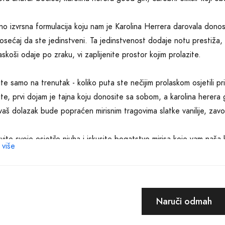
no izvrsna formulacija koju nam je Karolina Herrera darovala donosi
osećaj da ste jedinstveni. Ta jedinstvenost dodaje notu prestiža, 
askoši odaje po zraku, vi zaplijenite prostor kojim prolazite.
ite samo na trenutak - koliko puta ste nečijim prolaskom osjetili pri
te, prvi dojam je tajna koju donosite sa sobom, a karolina herera g
aš dolazak bude popraćen mirisnim tragovima slatke vanilije, zavod
ite svoje osjetilo njuha i iskusite bogatstvo mirisa koje vam naša 
 više
 karolina herera good girl parfema. U trenutku kada ga osjetite na s
pan.
ite samo koliko je važno ostaviti trag svaki put kada zakoračite. M
Naruči odmah
 u pamćenje i da ostavlja neizbrisivu težinu. To je snaga parfema
koja je uvijek spremna za nove izazove.