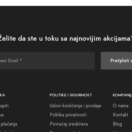
olekcija karolina herera good girl parfema nudi vam nevjerojatnu pr
st. Pridružite se svjetskoj eliti koja je prepoznala ovaj dragulj i 
Želite da ste u toku sa najnovijim akcijama
te u svijetu karolina herera good girl i dozvolite da vaša koža zrač
a i osjetite njegove skrivene note koje stvaraju samo za vas.
Pretplati 
KA
POLITIKE I SIGURNOST
KOMPANIJ
upiti
Uslovi korišćenja i prodaje
O nama
ka
Politika privatnosti
Kontakt
 plaćanja
Povraćaj sredstava
Blog