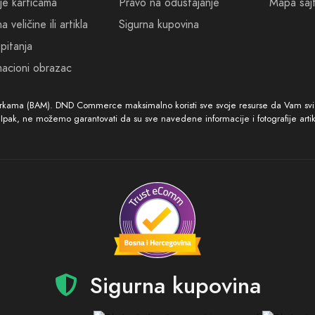
je karticama
Pravo na odustajanje
Mapa saj
 veličine ili artikla
Sigurna kupovina
pitanja
acioni obrazac
arkama (BAM). DND Commerce maksimalno koristi sve svoje resurse da Vam svi ar
. Ipak, ne možemo garantovati da su sve navedene informacije i fotografije arti
Sigurna kupovina