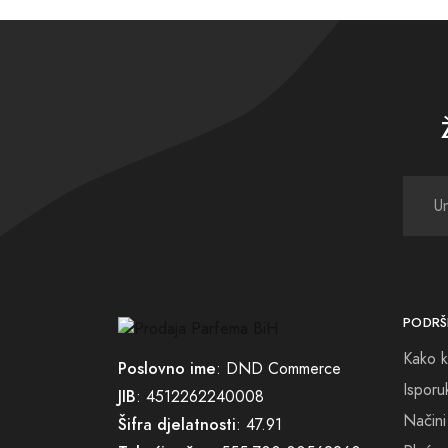
Naša k
osobno
Uživaj
parfem
PODRŠ
Kako k
Poslovno ime
: DND Commerce
Isporu
JIB
: 4512262240008
Načini
Šifra djelatnosti
: 47.91