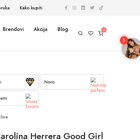
oruka
Kako kupiti
Brendovi
Akcija
Blog
1
i
Novo
femi
line
arolina Herrera Good Girl