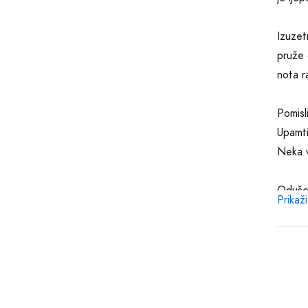
Izuzet
pruže 
nota r
Pomisl
Upamti
Neka v
Odušev
Prikaži
bočici
dostu
Pomisl
urezan
osobu 