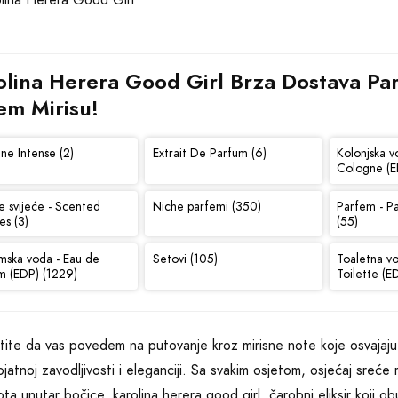
olina Herera Good Girl Brza Dostava Parf
em Mirisu!
ne Intense (2)
Extrait De Parfum (6)
Kolonjska v
Cologne (E
e svijeće - Scented
Niche parfemi (350)
Parfem - P
es (3)
(55)
mska voda - Eau de
Setovi (105)
Toaletna v
m (EDP) (1229)
Toilette (E
ite da vas povedem na putovanje kroz mirisne note koje osvajaju 
ojatnoj zavodljivosti i eleganciji. Sa svakim osjetom, osjećaj sre
pota unutar bočice, karolina herera good girl, čarobni eliksir koji ob