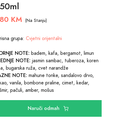
 50ml
180 KM
(Na Stanju)
risna grupa:
Cvjetni orijentalni
ORNJE NOTE:
badem, kafa, bergamot, limun
REDNJE NOTE:
jasmin sambac, tuberoza, koren
isa, bugarska ruža, cvet narandže
AZNE NOTE:
mahune tonke, sandalovo drvo,
kao, vanila, bombone praline, cimet, kedar,
šmir, pačuli, amber, mošus
Naruči odmah