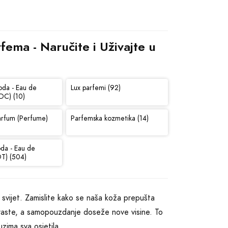
ema - Naručite i Uživajte u 
oda - Eau de
Lux parfemi (92)
DC) (10)
arfum (Perfume)
Parfemska kozmetika (14)
oda - Eau de
DT) (504)
svijet. Zamislite kako se naša koža prepušta
će raste, a samopouzdanje doseže nove visine. To
uzima sva osjetila.