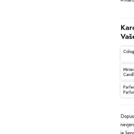
Kar
Vaš
Colog
Mirisn
Candl
Parfe
Parfu
Dopust
nevjer
je lje