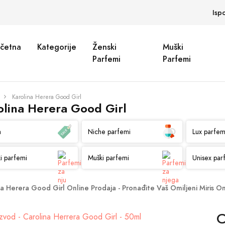
Isp
četna
Kategorije
Ženski
Muški
Parfemi
Parfemi
Karolina Herera Good Girl
olina Herera Good Girl
a
Niche parfemi
Lux parfem
i parfemi
Muški parfemi
Unisex par
na Herera Good Girl Online Prodaja - Pronađite Vaš Omiljeni Miris On
C