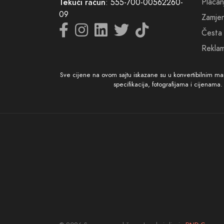
Plaćan
Tekući račun
: 555-700-00562260-
09
Zamjena
Česta 
Reklam
Sve cijene na ovom sajtu iskazane su u konvertibilnim m
specifikacija, fotografijama i cijenama