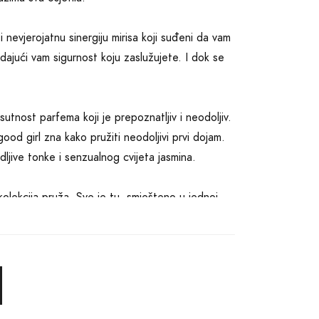
 nevjerojatnu sinergiju mirisa koji suđeni da vam
dajući vam sigurnost koju zaslužujete. I dok se
sutnost parfema koji je prepoznatljiv i neodoljiv.
ood girl zna kako pružiti neodoljivi prvi dojam.
ljive tonke i senzualnog cvijeta jasmina.
kolekcija pruža. Sve je tu, smješteno u jednoj
vojoj koži, cijeli svijet će vam postati
orate biti sigurni da taj trag ostaje duboko
, ta magija koja vas preobražava u nepogrešivu