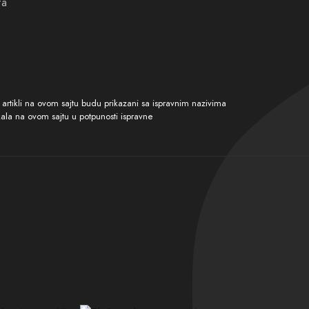
ta
tikli na ovom sajtu budu prikazani sa ispravnim nazivima
kala na ovom sajtu u potpunosti ispravne