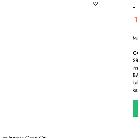
-
Mi
G
S
ir
B
ka
ka