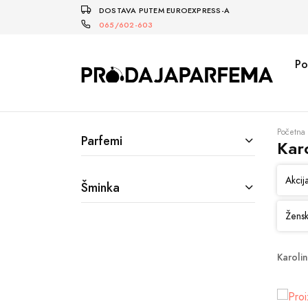
DOSTAVA PUTEM EUROEXPRESS-A
065/602-603
Po
Početna
Parfemi
Kar
Akcij
Šminka
Žensk
Karoli