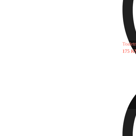
Toalet
175 