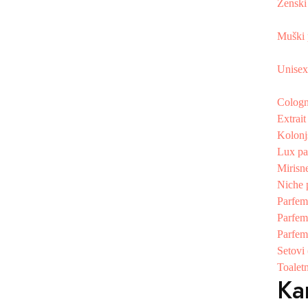
Ženski
Muški 
Unisex
Cologn
Extrai
Kolonj
Lux pa
Mirisne
Niche 
Parfem
Parfem
Parfem
Setovi
Toalet
Ka