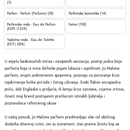
(3)
Parfem - Parfum (Perfume) (55)
Parfemska kozmetika (14)
Parfemska voda - Eau de Parfum
Setovi (105)
(EDP) (1229)
Toaletna voda - Eau de Toilette
(EDT) (504)
U svijetu beskonačnih mirisa i neopisivih senzacija, postoji jedna linija
parfema koja iz nova definiše pojam luksuza i suptilnosti. Jo Malone
parfemi, svojim jedinstvenim spojevima, pozivaju na putovanje kroz
najskrivenije kutke prirode i čistog uživanja. Svaki flakon encapsulira
priču, dah Engleske u proljeće, ili šetnju kroz zanosne, cvjetne vrtove,
čineći ovaj brend postojanim pratilacom istinskih ljubitelja i
poznavalaca rafiniranog ukusa.
U našoj ponudi, Jo Malone parfemi predstavljaju više od običnog
dodatka dnevnoj rutini; oni su statement, stav prema životu koji se