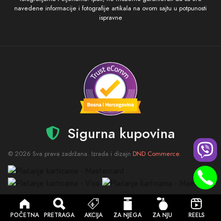
navedene informacije i fotografije artikala na ovom sajtu u potpunosti
ispravne
Sigurna kupovina
© 2026 Sva prava zadržana. Izrada i dizajn
DND Commerce
.
POČETNA
PRETRAGA
AKCIJA
ZA NJEGA
ZA NJU
REELS