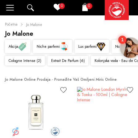
0
0
Pretraži
Korpa
Početna
Jo Malone
Jo Malone
1
Akcija
Niche parfemi
Lux parfemi
Novo
Cologne Intense (2)
Extrait De Parfum (6)
Kolonjska voda - Eau de C
Jo Malone Online Prodaja - Pronađite Vaš Omiljeni Miris Online