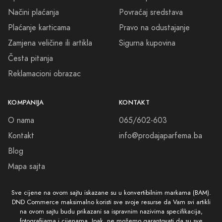
Načini plaćanja
Povraćaj sredstava
Plaćanje karticama
Pravo na odustajanje
Zamjena veličine ili artikla
Sigurna kupovina
Česta pitanja
Reklamacioni obrazac
KOMPANIJA
KONTAKT
O nama
065/602-603
Kontakt
info@prodajaparfema.ba
Blog
Mapa sajta
Sve cijene na ovom sajtu iskazane su u konvertibilnim markama (BAM).
DND Commerce maksimalno koristi sve svoje resurse da Vam svi artikli
na ovom sajtu budu prikazani sa ispravnim nazivima specifikacija,
fotografijama i cijenama. Ipak, ne možemo garantovati da su sve