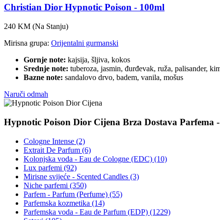
Christian Dior Hypnotic Poison - 100ml
240 KM
(Na Stanju)
Mirisna grupa:
Orijentalni gurmanski
Gornje note:
kajsija, šljiva, kokos
Srednje note:
tuberoza, jasmin, đurđevak, ruža, palisander, ki
Bazne note:
sandalovo drvo, badem, vanila, mošus
Naruči odmah
Hypnotic Poison Dior Cijena Brza Dostava Parfema - 
Cologne Intense (2)
Extrait De Parfum (6)
Kolonjska voda - Eau de Cologne (EDC) (10)
Lux parfemi (92)
Mirisne svijeće - Scented Candles (3)
Niche parfemi (350)
Parfem - Parfum (Perfume) (55)
Parfemska kozmetika (14)
Parfemska voda - Eau de Parfum (EDP) (1229)