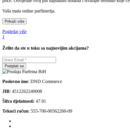
priče. Osvijetlite svoj put najslađim notama i stvarajte trenutke koje će
Vaša mala online parfimerija.
Prikaži više
Pogledaj više
1
Želite da ste u toku sa najnovijim akcijama?
Pretplati se
Poslovno ime
: DND Commerce
JIB
: 4512262240008
Šifra djelatnosti
: 47.91
Tekući račun
: 555-700-00562260-09