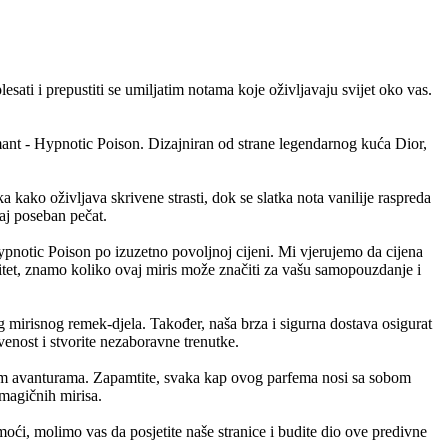
esati i prepustiti se umiljatim notama koje oživljavaju svijet oko vas.
amant - Hypnotic Poison. Dizajniran od strane legendarnog kuća Dior,
 kako oživljava skrivene strasti, dok se slatka nota vanilije raspreda
naj poseban pečat.
ypnotic Poison po izuzetno povoljnoj cijeni. Mi vjerujemo da cijena
litet, znamo koliko ovaj miris može značiti za vašu samopouzdanje i
mirisnog remek-djela. Također, naša brza i sigurna dostava osigurat
venost i stvorite nezaboravne trenutke.
vnim avanturama. Zapamtite, svaka kap ovog parfema nosi sa sobom
 magičnih mirisa.
oći, molimo vas da posjetite naše stranice i budite dio ove predivne