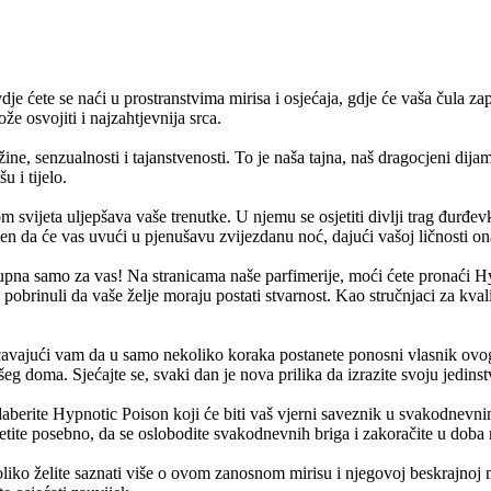
 ćete se naći u prostranstvima mirisa i osjećaja, gdje će vaša čula zapl
e osvojiti i najzahtjevnija srca.
ine, senzualnosti i tajanstvenosti. To je naša tajna, naš dragocjeni dij
 i tijelo.
vijeta uljepšava vaše trenutke. U njemu se osjetiti divlji trag đurđevka
tven da će vas uvući u pjenušavu zvijezdanu noć, dajući vašoj ličnosti o
stupna samo za vas! Na stranicama naše parfimerije, moći ćete pronaći H
 pobrinuli da vaše želje moraju postati stvarnost. Kao stručnjaci za kva
avajući vam da u samo nekoliko koraka postanete ponosni vlasnik ovog 
 doma. Sjećajte se, svaki dan je nova prilika da izrazite svoju jedinst
odaberite Hypnotic Poison koji će biti vaš vjerni saveznik u svakodne
sjetite posebno, da se oslobodite svakodnevnih briga i zakoračite u doba
iko želite saznati više o ovom zanosnom mirisu i njegovoj beskrajnoj m