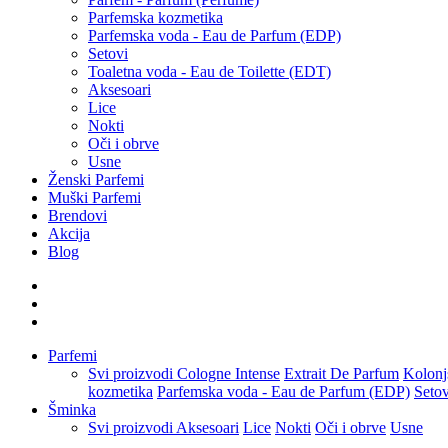
Parfemska kozmetika
Parfemska voda - Eau de Parfum (EDP)
Setovi
Toaletna voda - Eau de Toilette (EDT)
Aksesoari
Lice
Nokti
Oči i obrve
Usne
Ženski Parfemi
Muški Parfemi
Brendovi
Akcija
Blog
Parfemi
Svi proizvodi
Cologne Intense
Extrait De Parfum
Kolonj
kozmetika
Parfemska voda - Eau de Parfum (EDP)
Setov
Šminka
Svi proizvodi
Aksesoari
Lice
Nokti
Oči i obrve
Usne