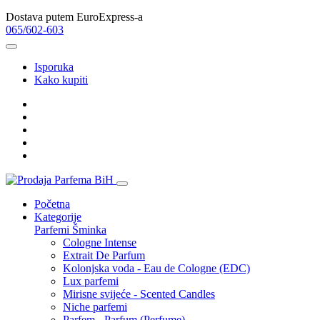
Dostava putem EuroExpress-a
065/602-603
Isporuka
Kako kupiti
Početna
Kategorije
Parfemi
Šminka
Cologne Intense
Extrait De Parfum
Kolonjska voda - Eau de Cologne (EDC)
Lux parfemi
Mirisne svijeće - Scented Candles
Niche parfemi
Parfem - Parfum (Perfume)