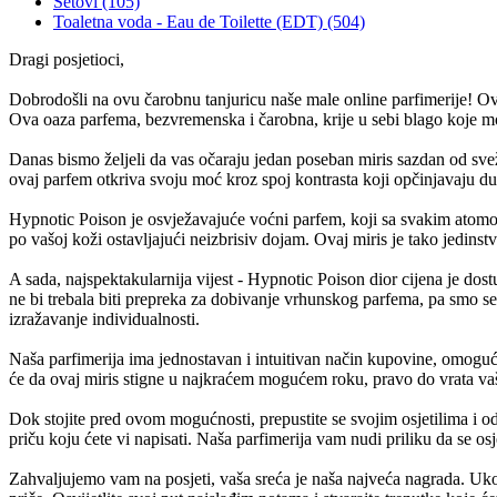
Setovi (105)
Toaletna voda - Eau de Toilette (EDT) (504)
Dragi posjetioci,
Dobrodošli na ovu čarobnu tanjuricu naše male online parfimerije! Ovdje
Ova oaza parfema, bezvremenska i čarobna, krije u sebi blago koje mož
Danas bismo željeli da vas očaraju jedan poseban miris sazdan od svež
ovaj parfem otkriva svoju moć kroz spoj kontrasta koji opčinjavaju dušu
Hypnotic Poison je osvježavajuće voćni parfem, koji sa svakim atomom s
po vašoj koži ostavljajući neizbrisiv dojam. Ovaj miris je tako jedins
A sada, najspektakularnija vijest - Hypnotic Poison dior cijena je do
ne bi trebala biti prepreka za dobivanje vrhunskog parfema, pa smo se
izražavanje individualnosti.
Naša parfimerija ima jednostavan i intuitivan način kupovine, omoguć
će da ovaj miris stigne u najkraćem mogućem roku, pravo do vrata vašeg
Dok stojite pred ovom mogućnosti, prepustite se svojim osjetilima i 
priču koju ćete vi napisati. Naša parfimerija vam nudi priliku da se o
Zahvaljujemo vam na posjeti, vaša sreća je naša najveća nagrada. Ukol