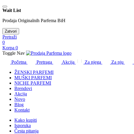
Wait List
Prodaja Originalnih Parfema BiH
Zatvori
Pretraži
0
Korpa
0
Toggle Nav
Početna
Pretraga
Akcija
Za njega
Za nju
ŽENSKI PARFEMI
MUŠKI PARFEMI
NICHE PARFEMI
Brendovi
Akcija
Novo
Blog
Kontakt
Kako kupiti
Isporuka
Česta pitanja