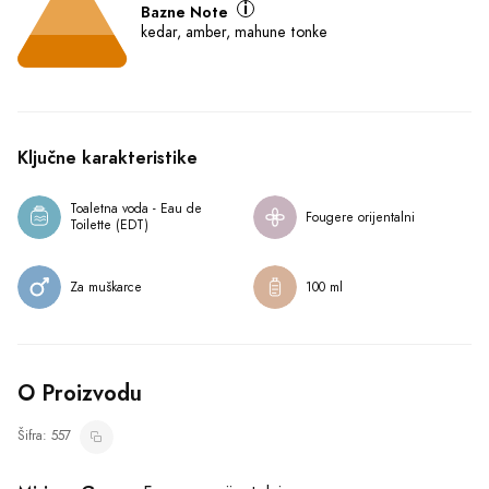
Bazne Note
kedar, amber, mahune tonke
Ključne karakteristike
Toaletna voda - Eau de 
Fougere orijentalni
Toilette (EDT)
Za muškarce
100 ml
O Proizvodu
Šifra: 557