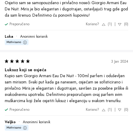
Osjetio sam se samopouzdano i privlačno noseći Giorgio Armani Eau 
De Nuit. Miris je bio elegantan i dugotrajan, ostavljajući trag gde god 
da sam krenuo. Definitivno ću ponoviti kupovinu!
Preporučeno
Korisno?
(1)
|
(0)
Luka
•
Anonimni korisnik
Motivisano
3 Jan 2024
Luksuz koji se osjeća
Kupio sam Giorgio Armani Eau De Nuit - 100ml parfem i oduševljen 
sam mirisom. Svaki put kada ga nanesem, osjećam se sofisticirano i 
privlačno. Miris je elegantan i dugotrajan, savršen za posebne prilike ili 
svakodnevnu upotrebu. Definitivno preporučujem ovaj parfem svim 
muškarcima koji žele osjetiti luksuz i eleganciju u svakom trenutku.
Preporučeno
Korisno?
(1)
|
(0)
Veljko
•
Anonimni korisnik
Motivisano