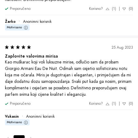
Preporučeno
Korisno?
(1)
|
(0)
Žarko
•
Anonimni korisnik
Motivisano
25 Aug 2023
Zaplovite valovima mirisa
Kao muškarac koji voli luksuzne mirise, odlučio sam da probam 
Giorgio Armani Eau De Nuit. Odmah sam osjetio sofisticiranu notu 
koja me očarala. Miris je dugotrajan i elegantan, i primjećujem da mi 
daje dodatnu dozu samopouzdanja. Svaki put kada ga nosim, primam 
komplimente i osjećam se posebno. Definitivno preporučujem ovaj 
parfem svima koji cijene kvalitet i eleganciju.
Preporučeno
Korisno?
(1)
|
(0)
Vukasin
•
Anonimni korisnik
Motivisano