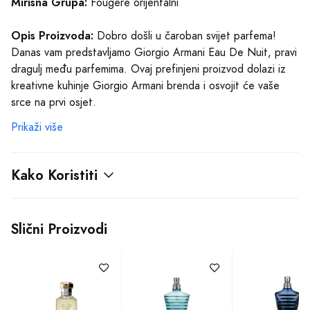
Mirisna Grupa:
Fougere orijentalni
Opis Proizvoda:
Dobro došli u čaroban svijet parfema!
Danas vam predstavljamo Giorgio Armani Eau De Nuit, pravi
dragulj među parfemima. Ovaj prefinjeni proizvod dolazi iz
kreativne kuhinje Giorgio Armani brenda i osvojit će vaše
srce na prvi osjet.
Prikaži više
Zamislite sebe kako šetate nepreglednim noćnim ulicama,
dok vas sveprisutna elegancija ovog mirisa okružuje. Eau De
Nuit je pravi čarobnjak među parfemima, spajajući najbolje
Kako Koristiti
note fougere orijentalne mirisne grupe.
Njegov neodoljivi otvor obogaćen je osvježavajućim mirisom
Slični Proizvodi
bergamota i ružičastog bibera. Uzbuđenje se dalje
stopnjava s dodatkom kardamona i muškatnog oraščića, koje
pružaju dozu začina koja očarava.
Nuance irisovog cvijeta i heliotropa se prepliću u središnjim