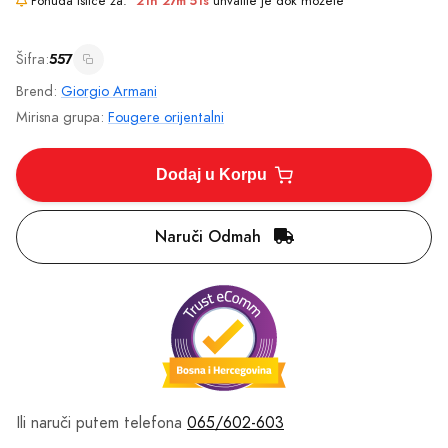
Ponuda ističe za:
21h 27m 50s
uhvatite je dok možete
Šifra:
557
Brend:
Giorgio Armani
Mirisna grupa:
Fougere orijentalni
Dodaj u Korpu
Naruči Odmah
Ili naruči putem telefona
065/602-603