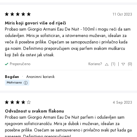
11 Oct 2023
Miris koji govori više od riječi
Probao sam Giorgio Armani Eau De Nuit - 100ml i mogu reći da sam 
oduševljen. Miris je sofisticiran, a istovremeno muževan, idealan za 
veče ili posebne prilike. Osjećam se samopouzdano i privlačno kada 
ga nosim. Definitivno preporučujem ovaj parfem svakom muškarcu 
koji želi da ostavi jak utisak.
Preporučeno
Korisno?
(1)
|
(0)
Bogdan
•
Anonimni korisnik
Motivisano
4 Sep 2023
Odvažnost u svakom flakonu
Probao sam Giorgio Armani Eau De Nuit parfem i oduševljen sam 
njegovom sofisticiranošću. Miris je dubok i muževan, idealan za 
posebne prilike. Osećam se samouvereno i privlačno svaki put kada ga 
nanesem. Definitivno preporučujem!