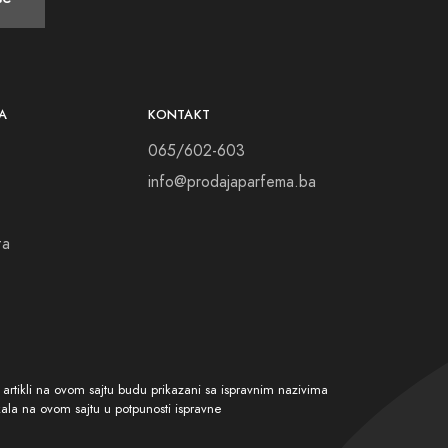
jivo, opipljivo i neopipljivo, pronađite svoje
bni svijet sa svima oko sebe.
centric Molecules parfema. Otkrijte kako
A
KONTAKT
 budite drugačiji, budite jedinstveni – uz
065/602-603
gućim svjetlom.
info@prodajaparfema.ba
ta
tikli na ovom sajtu budu prikazani sa ispravnim nazivima
kala na ovom sajtu u potpunosti ispravne