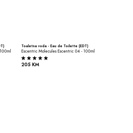
DT)
Toaletna voda - Eau de Toilette (EDT)
 100ml
Escentric Molecules Escentric 04 - 100ml
205 KM