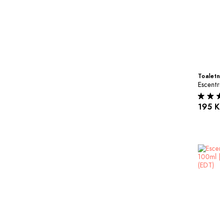
Toaletn
Escentr
195 