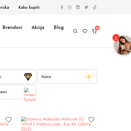
oruka
Kako kupiti
Brendovi
Akcija
Blog
1
i
Novo
femi