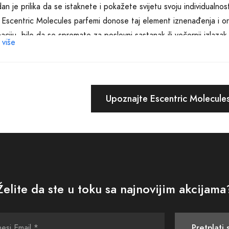
an je prilika da se istaknete i pokažete svijetu svoju individualnost
 Escentric Molecules parfemi donose taj element iznenađenja i ori
aciju, bilo da se spremate za poslovni sastanak ili večernji izlaz
 više
i da ne preplavljuju, ali i dovoljno prisutni da ostave trajan dojam.
iranje u kvalitetan parfem je investiranje u sebe. U svetu gde je sve
ćaju na to što je zaista važno - naše doživljaje, emocije i uspom
Upoznajte Escentric Molecules
h parfema, oni su ključevi koji otključavaju najsuptilnije emocije i 
vaše ličnosti.
ite miris koji govori priču, koji nije samo prolazna nota na koži, ve
Escentric Molecules parfemi nisu samo izbor, već izraz. Bilo da želit
i jednostavnu želju za nečim drugačijim i posebnim, među našim pa
Želite da ste u toku sa najnovijim akcijama
.
je samo o mirisu. Ovo je o osjećaju koji taj miris budi u vama i ok
Pretplati 