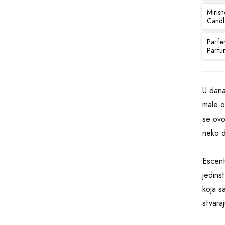
Mirisn
Candl
Parfe
Parfu
U dana
male o
se ovo
neko d
Escent
jedins
koja s
stvara