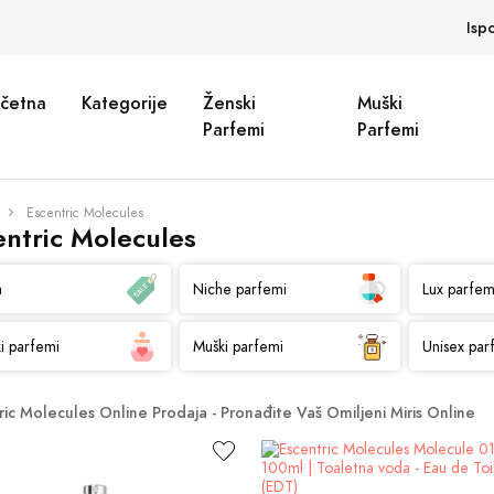
Isp
četna
Kategorije
Ženski
Muški
Parfemi
Parfemi
Escentric Molecules
entric Molecules
a
Niche parfemi
Lux parfem
i parfemi
Muški parfemi
Unisex par
ric Molecules Online Prodaja - Pronađite Vaš Omiljeni Miris Online