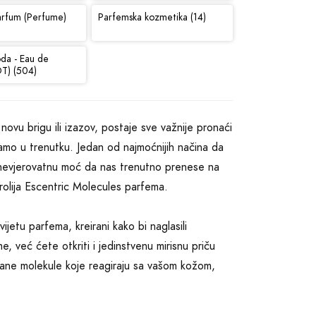
arfum (Perfume)
Parfemska kozmetika (14)
oda - Eau de
DT) (504)
ovu brigu ili izazov, postaje sve važnije pronaći
amo u trenutku. Jedan od najmoćnijih načina da
a nevjerovatnu moć da nas trenutno prenese na
olija Escentric Molecules parfema.
ijetu parfema, kreirani kako bi naglasili
, već ćete otkriti i jedinstvenu mirisnu priču
brane molekule koje reagiraju sa vašom kožom,