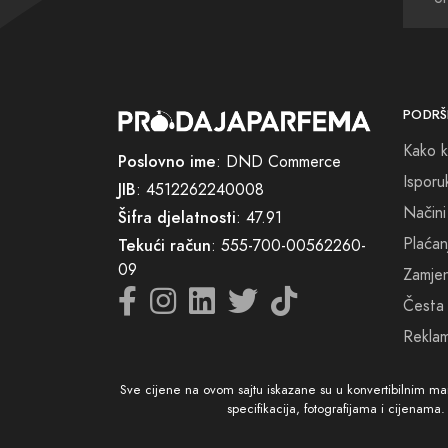
jednim 
savrše
U potr
PODRŠ
jedins
Kako k
Escent
Poslovno ime
: DND Commerce
Isporu
JIB
: 4512262240008
Načini
Šifra djelatnosti
: 47.91
Plaćan
Tekući račun
: 555-700-00562260-
09
Zamjena
Česta 
Reklam
Sve cijene na ovom sajtu iskazane su u konvertibilnim m
specifikacija, fotografijama i cijenama