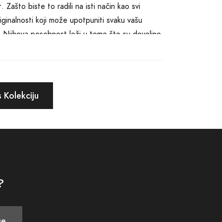
. Zašto biste to radili na isti način kao svi
ginalnosti koji može upotpuniti svaku vašu
ak. Njihova posebnost leži u tome što su dovoljno
 više efemerno i prolazno, lijepi mirisi nas
ene. Escentric Molecules parfemi su više od
 Kolekciju
osjećaje. Oni nisu samo dodatak vašem stilu, već i
ć trajni pečat onoga što ste vi. To je razlog zbog
e naglasiti vašu sofisticiranost, avanturistički
rfemima možete pronaći savršeni olfaktivni
?
o vas. To je poziv na putovanje koje počinje
se