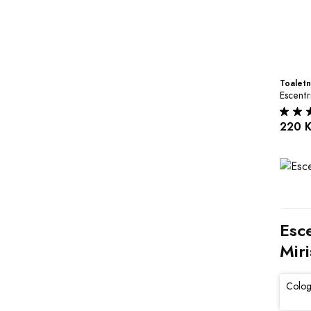
Toaletn
Escentr
220 
Esc
Miri
Colog