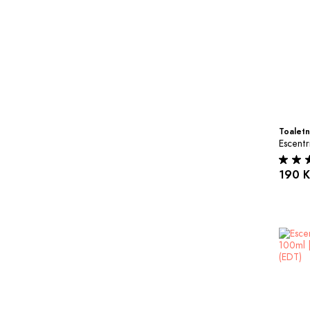
Toaletn
Escentr
190 