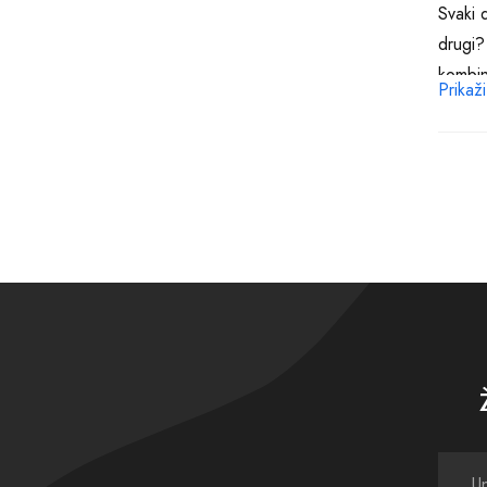
Svaki d
drugi?
kombin
Prikaži
suptiln
Invest
podsje
obični
odraz 
Zamisl
kojeg 
duh il
potpis
Ovo ni