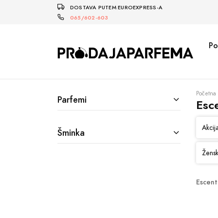
DOSTAVA PUTEM EUROEXPRESS-A
065/602-603
Po
Početna
Parfemi
Esc
Akcij
Šminka
Žensk
Escent