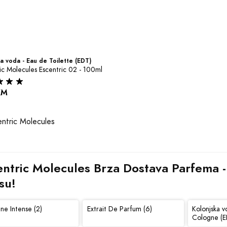
a voda - Eau de Toilette (EDT)
ic Molecules Escentric 02 - 100ml
KM
entric Molecules Brza Dostava Parfema - 
su!
ne Intense (2)
Extrait De Parfum (6)
Kolonjska v
Cologne (E