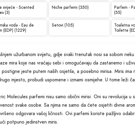
e svijeće - Scented
Niche parfemi (350)
Parfem - P
es (3)
(55)
mska voda - Eau de
Setovi (105)
Toaletna v
m (EDP) (1229)
Toilette (E
šnjem užurbanom svijetu, gdje svaki trenutak nosi sa sobom neku n
aze mira koje nas vraćaju sebi i omogućavaju da zastanemo i uživ
 postigne jeste putem naših osjetila, a posebno mirisa. Miris im
rugo mjesto, probudi uspomene i izmami osmijehe. U tome leži čar
ric Molecules parfemi nisu samo obični mirisi. Oni su revolucija u sv
tvenost svake osobe. Sa njima ne samo da ćete osjetiti divne arome
avršeno odgovara vašoj ličnosti. Ovi parfemi koriste pažljivo oda
jući potpuno jedinstven miris.