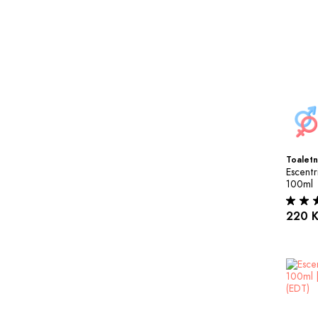
Toaletn
Escentr
100ml
220 