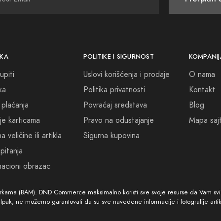
špricom i traje cijeli dan. Dozvolite sebi da spojite vidljivo i nevidl
no odgovarajuće Escentric Molecules parfeme i podijelite taj čaro
azi za vašom sljedećom mirisnom avanturom, zaplovite svijetom Es
KA
POLITIKE I SIGURNOST
KOMPANIJ
tvenost nije samo moguća, već je i blisko dostupna. Budite hrabri,
upiti
Uslovi korišćenja i prodaje
O nama
ric Molecules parfeme, vaša lična aura zablistat će najsjajnijim mo
ka
Politika privatnosti
Kontakt
 plaćanja
Povraćaj sredstava
Blog
je karticama
Pravo na odustajanje
Mapa saj
 veličine ili artikla
Sigurna kupovina
pitanja
acioni obrazac
arkama (BAM). DND Commerce maksimalno koristi sve svoje resurse da Vam svi ar
. Ipak, ne možemo garantovati da su sve navedene informacije i fotografije arti