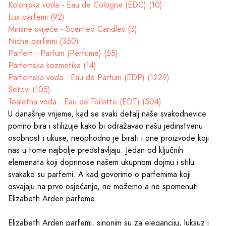
Kolonjska voda - Eau de Cologne (EDC) (10)
Lux parfemi (92)
Mirisne svijeće - Scented Candles (3)
Niche parfemi (350)
Parfem - Parfum (Perfume) (55)
Parfemska kozmetika (14)
Parfemska voda - Eau de Parfum (EDP) (1229)
Setovi (105)
Toaletna voda - Eau de Toilette (EDT) (504)
U današnje vrijeme, kad se svaki detalj naše svakodnevice
pomno bira i stilizuje kako bi odražavao našu jedinstvenu
osobnost i ukuse, neophodno je birati i one proizvode koji
nas u tome najbolje predstavljaju. Jedan od ključnih
elemenata koji doprinose našem ukupnom dojmu i stilu
svakako su parfemi. A kad govorimo o parfemima koji
osvajaju na prvo osjećanje, ne možemo a ne spomenuti
Elizabeth Arden parfeme.
Elizabeth Arden parfemi, sinonim su za eleganciju, luksuz i