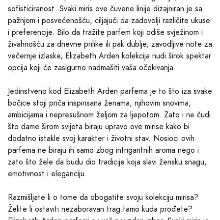
sofisticiranost. Svaki miris ove čuvene linije dizajniran je sa
pažnjom i posvećenošću, ciljajući da zadovolji različite ukuse
i preferencije. Bilo da tražite parfem koji odiše svježinom i
živahnošću za dnevne prilike ili pak dublje, zavodljive note za
večernje izlaske, Elizabeth Arden kolekcija nudi širok spektar
opcija koji će zasigurno nadmašiti vaša očekivanja.
Jedinstveno kod Elizabeth Arden parfema je to što iza svake
bočice stoji priča inspirisana ženama, njihovim snovima,
ambicijama i nepresušnom željom za ljepotom. Zato i ne čudi
što dame širom svijeta biraju upravo ove mirise kako bi
dodatno istakle svoj karakter i životni stav. Nosioci ovih
parfema ne biraju ih samo zbog intrigantnih aroma nego i
zato što žele da budu dio tradicije koja slavi žensku snagu,
emotivnost i eleganciju.
Razmišljate li o tome da obogatite svoju kolekciju mirisa?
Želite li ostaviti nezaboravan trag tamo kuda prođete?