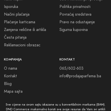
Isporuka
Politika privatnosti
Načini plaćanja
Povraćaj sredstava
Plaćanje karticama
Pravo na odustajanje
Zamjena veličine ili artikla
Sigurna kupovina
Česta pitanja
Reklamacioni obrazac
KOMPANIJA
KONTAKT
O nama
065/602-603
Kontakt
info@prodajaparfema.ba
Blog
Mapa sajta
Sve cijene na ovom sajtu iskazane su u konvertibilnim markama (BAM).
DND Commerce maksimalno koristi sve svoje resurse da Vam svi artikli