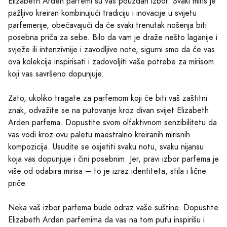
Elizabeth Arden parfemi su vaš pouzdan izbor. Svaki miris je
pažljivo kreiran kombinujući tradiciju i inovacije u svijetu
parfemerije, obećavajući da će svaki trenutak nošenja biti
posebna priča za sebe. Bilo da vam je draže nešto laganije i
svježe ili intenzivnije i zavodljive note, sigurni smo da će vas
ova kolekcija inspirisati i zadovoljiti vaše potrebe za mirisom
koji vas savršeno dopunjuje.
Zato, ukoliko tragate za parfemom koji će biti vaš zaštitni
znak, odvažite se na putovanje kroz divan svijet Elizabeth
Arden parfema. Dopustite svom olfaktivnom senzibilitetu da
vas vodi kroz ovu paletu maestralno kreiranih mirisnih
kompozicija. Usudite se osjetiti svaku notu, svaku nijansu
koja vas dopunjuje i čini posebnim. Jer, pravi izbor parfema je
više od odabira mirisa – to je izraz identiteta, stila i lične
priče.
Neka vaš izbor parfema bude odraz vaše suštine. Dopustite
Elizabeth Arden parfemima da vas na tom putu inspirišu i