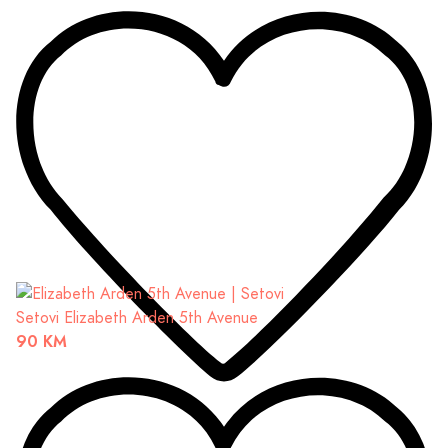
Setovi
Elizabeth Arden 5th Avenue
90 KM