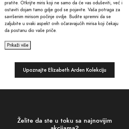
pratite. Otkrijte miris koji ne samo da će vas oduševiti, već i
ostaviti dojam tamo gdje god se pojavite. Vaša potraga za
savršenim mirisom počinje ovdje. Budite spremni da se
zaljubite u svaki aspekt ovih očaravajućih mirisa koji čekaju
da postanu dio vaše priče.
Prikaži više
Upoznajte Elizabeth Arden Kolekciju
Želite da ste u toku sa najnovijim
akcijama?