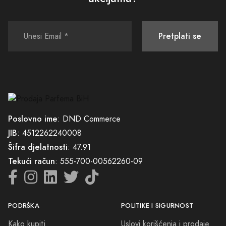
Pretplati se
Poslovno ime
: DND Commerce
JIB
: 4512262240008
Šifra djelatnosti
: 47.91
Tekući račun
: 555-700-00562260-09
PODRŠKA
POLITIKE I SIGURNOST
Kako kupiti
Uslovi korišćenja i prodaje