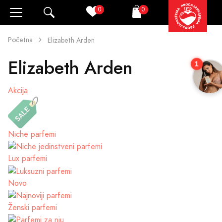
0
0
Pretraži
Korpa
Početna
Elizabeth Arden
Elizabeth Arden
1
Akcija
Niche parfemi
Lux parfemi
Novo
Ženski parfemi