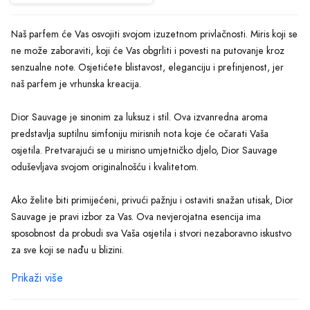
Naš parfem će Vas osvojiti svojom izuzetnom privlačnosti. Miris koji se
ne može zaboraviti, koji će Vas obgrliti i povesti na putovanje kroz
senzualne note. Osjetićete blistavost, eleganciju i prefinjenost, jer
naš parfem je vrhunska kreacija.
Dior Sauvage je sinonim za luksuz i stil. Ova izvanredna aroma
predstavlja suptilnu simfoniju mirisnih nota koje će očarati Vaša
osjetila. Pretvarajući se u mirisno umjetničko djelo, Dior Sauvage
oduševljava svojom originalnošću i kvalitetom.
Ako želite biti primijećeni, privući pažnju i ostaviti snažan utisak, Dior
Sauvage je pravi izbor za Vas. Ova nevjerojatna esencija ima
sposobnost da probudi sva Vaša osjetila i stvori nezaboravno iskustvo
za sve koji se nađu u blizini.
Prikaži više
Kada je riječ o kvalitetu, Dior Sauvage ne pravi kompromise. Sve
komponente ovog parfema birane su pažljivo i s velikom pažnjom. To