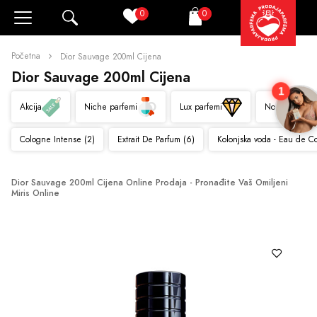
0
0
Pretraži
Korpa
Početna
Dior Sauvage 200ml Cijena
Dior Sauvage 200ml Cijena
1
Akcija
Niche parfemi
Lux parfemi
Novo
Cologne Intense (2)
Extrait De Parfum (6)
Kolonjska voda - Eau de C
Dior Sauvage 200ml Cijena Online Prodaja - Pronađite Vaš Omiljeni 
Miris Online