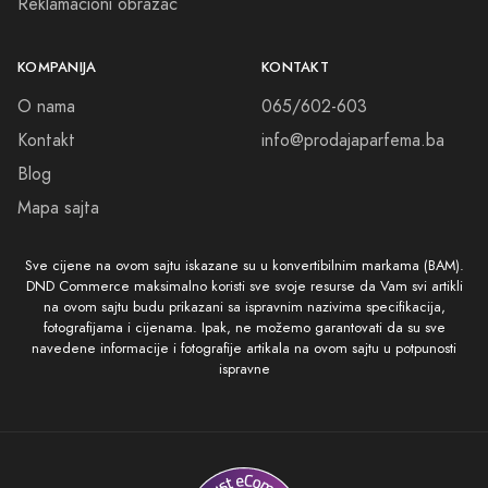
Reklamacioni obrazac
KOMPANIJA
KONTAKT
O nama
065/602-603
Kontakt
info@prodajaparfema.ba
Blog
Mapa sajta
Sve cijene na ovom sajtu iskazane su u konvertibilnim markama (BAM).
DND Commerce maksimalno koristi sve svoje resurse da Vam svi artikli
na ovom sajtu budu prikazani sa ispravnim nazivima specifikacija,
fotografijama i cijenama. Ipak, ne možemo garantovati da su sve
navedene informacije i fotografije artikala na ovom sajtu u potpunosti
ispravne