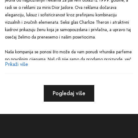
Jedna od najpoznatijih reklama za parfem dolazi iz 1999. godine, a
radi se o reklami za miris Dior Jadore. Ova reklama dočarava
eleganciju, luksuz i sofisticiranost kroz prefinjenu kombinaciju
vizualnih i zvučnih elemenata. Seksi glas Charlize Theron i atraktivni
kadrovi prikazuju ženu koja je samopouzdana i privlačna, a upravo taj
osećaj želimo da prenesemo i našim posetiocima.
Naša kompanija se ponosi što može da vam ponudi vrhunske parfeme
po povoljnim cijenama. Naš cilj nije samo da prodamo proizvode, već
Prikaži više
da kupcima omogućimo da putem našeg asortimana otkriju miris koji
će izraziti njihov stil, eleganciju i ličnost. Sa našim parfemima,
možete stvoriti nezaboravne trenutke i osjećati se samopouzdano u
svakoj prilici.
Pogledaj više
Naša pažljivo odabrana kolekcija parfema obuhvata različite
brendove, među kojima je i Dior Jadore, jedan od najprestižnijih
brendova u industriji parfema. Ovo je parfem koji je postao simbol
ženstvenosti i raskoši. Svaka kap ovog prefinjenog mirisa obavija vas
notama cvjetnog bukea koji odražava sofisticiranost i eleganciju.