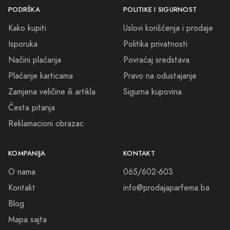
PODRŠKA
POLITIKE I SIGURNOST
Osvježite svoj svijet sofisticiranim mirisima. Posjetite našu web
Kako kupiti
Uslovi korišćenja i prodaje
stranicu i istražite naš asortiman vrhunskih parfema. Prepustite se
Isporuka
Politika privatnosti
zadovoljstvu otkrivanja novog mirisa i stvorite nezaboravne trenutke
sa našim parfemima.
Načini plaćanja
Povraćaj sredstava
Plaćanje karticama
Pravo na odustajanje
Zamjena veličine ili artikla
Sigurna kupovina
Česta pitanja
Reklamacioni obrazac
KOMPANIJA
KONTAKT
O nama
065/602-603
Kontakt
info@prodajaparfema.ba
Blog
Mapa sajta