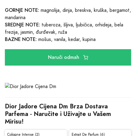
GORNJE NOTE:
magnolija, dinja, breskva, kruška, bergamot,
mandarina
SREDNJE NOTE:
tuberoza, šljiva, ljubičica, orhideja, bela
frezija, jasmin, đurđevak, ruža
BAZNE NOTE:
mošus, vanila, kedar, kupina
Naruči odmah
Dior Jadore Cijena Dm Brza Dostava 
Parfema - Naručite i Uživajte u Vašem 
Mirisu!
Cologne Intense (2)
Extrait De Parfum (6)