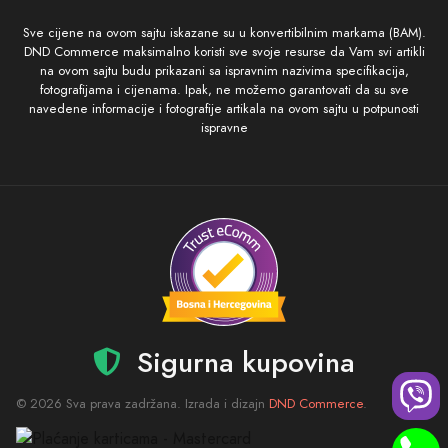
Sve cijene na ovom sajtu iskazane su u konvertibilnim markama (BAM).
DND Commerce maksimalno koristi sve svoje resurse da Vam svi artikli
na ovom sajtu budu prikazani sa ispravnim nazivima specifikacija,
fotografijama i cijenama. Ipak, ne možemo garantovati da su sve
navedene informacije i fotografije artikala na ovom sajtu u potpunosti
ispravne
Sigurna kupovina
© 2026 Sva prava zadržana. Izrada i dizajn
DND Commerce
.