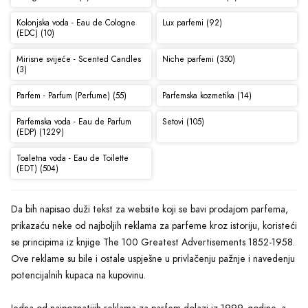
Kolonjska voda - Eau de Cologne
Lux parfemi (92)
(EDC) (10)
Mirisne svijeće - Scented Candles
Niche parfemi (350)
(3)
Parfem - Parfum (Perfume) (55)
Parfemska kozmetika (14)
Parfemska voda - Eau de Parfum
Setovi (105)
(EDP) (1229)
Toaletna voda - Eau de Toilette
(EDT) (504)
Da bih napisao duži tekst za website koji se bavi prodajom parfema,
prikazaću neke od najboljih reklama za parfeme kroz istoriju, koristeći
se principima iz knjige The 100 Greatest Advertisements 1852-1958.
Ove reklame su bile i ostale uspješne u privlačenju pažnje i navedenju
potencijalnih kupaca na kupovinu.