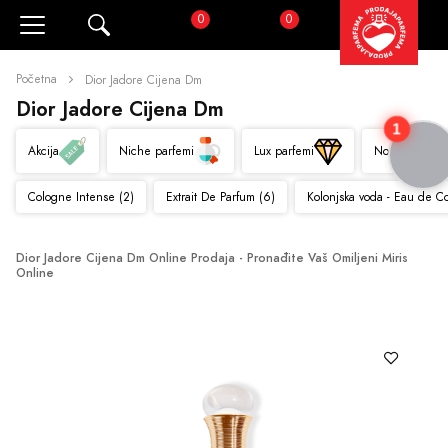
0
0
Pretraži
Korpa
Početna
Dior Jadore Cijena Dm
Dior Jadore Cijena Dm
1
Akcija
Niche parfemi
Lux parfemi
Novo
Cologne Intense (2)
Extrait De Parfum (6)
Kolonjska voda - Eau de C
Dior Jadore Cijena Dm Online Prodaja - Pronađite Vaš Omiljeni Miris 
Online