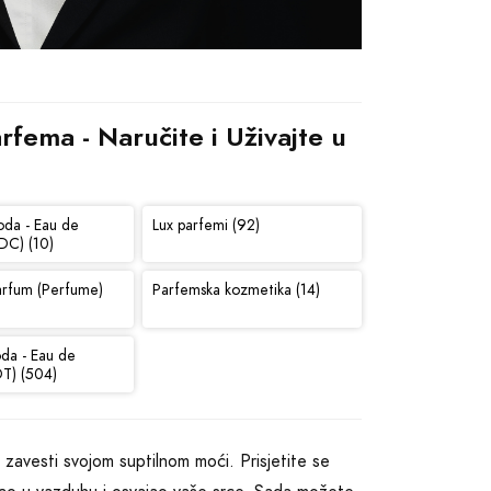
ema - Naručite i Uživajte u 
oda - Eau de
Lux parfemi (92)
DC) (10)
arfum (Perfume)
Parfemska kozmetika (14)
oda - Eau de
DT) (504)
 zavesti svojom suptilnom moći. Prisjetite se