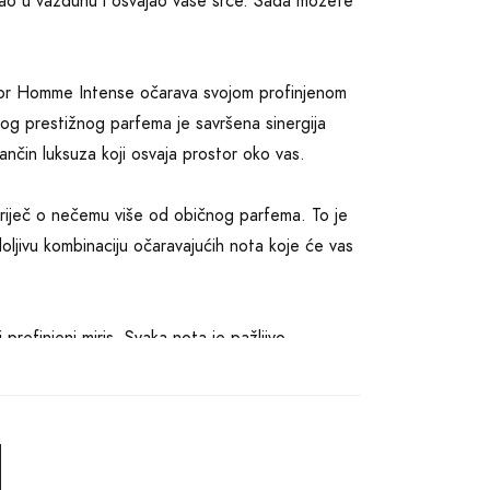
isticao u vazduhu i osvajao vaše srce. Sada možete
, Dior Homme Intense očarava svojom profinjenom
vog prestižnog parfema je savršena sinergija
nčin luksuza koji osvaja prostor oko vas.
 riječ o nečemu više od običnog parfema. To je
oljivu kombinaciju očaravajućih nota koje će vas
 prefinjeni miris. Svaka nota je pažljivo
 koje neodoljivo privlači svačiju pažnju.
vara jedinstvenu mrežu čarobnih aroma koje će