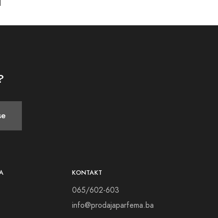
 vam pružimo potpuno novu dimenziju mirisa. Naša
 omogućavajući vam da osjetite svaku notu, svaku
 izdvaja od drugih. Naši proizvodi su pažljivo
a prvi put osjetite miris Dior Homme Intense na
?
e sami s ovim senzualnim i intrigantnim parfemom.
se
a vaše osjetilo mirisa sa svakim potezom perom.
 ne biste i vi mogli postati dio tog izabranog
u koja je rezervisana samo za posebne trenutke.
A
KONTAKT
ofisticiranosti, i doživite nevjerojatno
065/602-603
info@prodajaparfema.ba