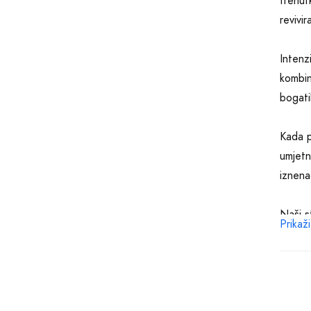
trenut
revivi
Intenz
kombin
bogati
Kada p
umjetn
iznena
Naši st
Prikaži
razmiš
Slatka
se zau