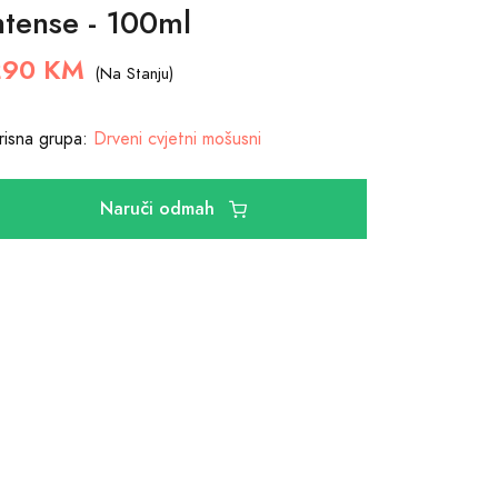
ntense - 100ml
290 KM
(Na Stanju)
risna grupa:
Drveni cvjetni mošusni
Naruči odmah