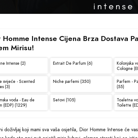
r Homme Intense Cijena Brza Dostava Parf
em Mirisu!
ne Intense (2)
Extrait De Parfum (6)
Kolonjska v
Cologne (E
e svijeće - Scented
Niche parfemi (350)
Parfem - P
es (3)
(55)
mska voda - Eau de
Setovi (105)
Toaletna v
m (EDP) (1229)
Toilette (E
ni doživljaj koji mami sva vaša osjetila, Dior Homme Intense će vas