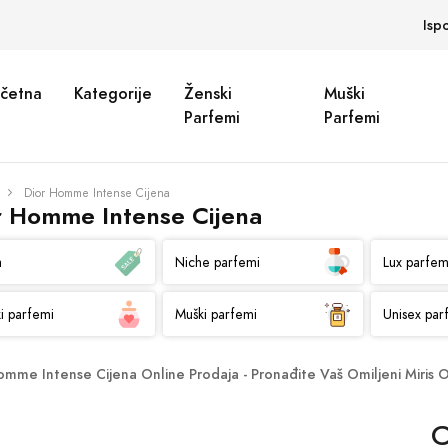
Isp
četna
Kategorije
Ženski
Muški
Parfemi
Parfemi
Dior Homme Intense Cijena
r Homme Intense Cijena
a
Niche parfemi
Lux parfem
i parfemi
Muški parfemi
Unisex par
omme Intense Cijena Online Prodaja - Pronađite Vaš Omiljeni Miris 
C