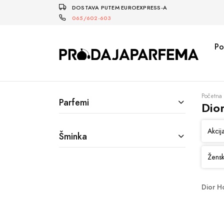
DOSTAVA PUTEM EUROEXPRESS-A
065/602-603
Po
Početna
Parfemi
Dio
Akcij
Šminka
Žensk
Dior H