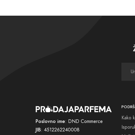
U svij
strani
nijans
Naša s
odabra
vašoj 
Uživaj
Dior H
Oko va
kruga?
PODRŠ
Neka v
Kako k
zadovo
Poslovno ime
: DND Commerce
Isporu
JIB
: 4512262240008