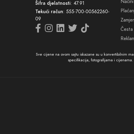
Zaroni
Načini
Šifra djelatnosti
: 47.91
za ova
Plaćan
Tekući račun
: 555-700-00562260-
posebn
09
Zamjena
raskošn
Česta 
Reklam
Sve cijene na ovom sajtu iskazane su u konvertibilnim m
specifikacija, fotografijama i cijenama