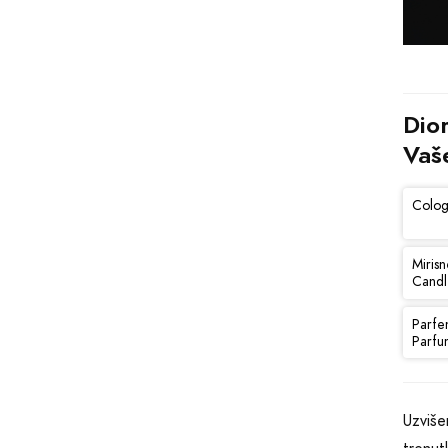
Dio
Vaš
Colog
Mirisn
Candl
Parfe
Parfu
Uzviše