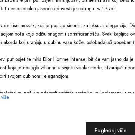
ka kada ste prvi put osjetili miris ljubavi, plamen strasti koji se 
rati tu emocionalnu jasnoću i dovesti je natrag u vaš život.
ivni mirisni mozaik, koji je postao sinonim za luksuz i eleganciju
acijom nota koje odišu snagom i sofisticiranošću. Svaki kapljica o
h akorda koji uranjaju u dubinu vaše kože, oslobađajući poseban ta
rvi put osjetite miris Dior Homme Intense, bit će vam jasno da je
ost koja je dostigla vrhunac u svijetu visoke mode, stvarajući neod
diti svojom dubinom i elegancijom.
ručnjaci su pažljivo odabrali najfinije sastojke koji oplemenjuju ovaj
 više
ljana i pomno izbalansirana, kako bi stvorila bezvremensko iskušenje
sti iris, prepleten sa senzualnom kožom i drvenastim tonovima, st
staviti vremena dok ih osjetite.
Pogledaj više