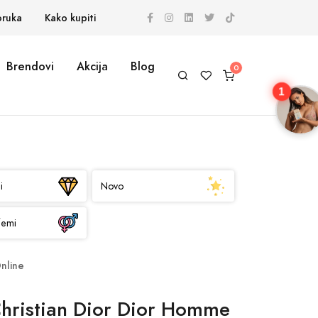
oruka
Kako kupiti
Brendovi
Akcija
Blog
1
i
Novo
femi
Online
hristian Dior Dior Homme