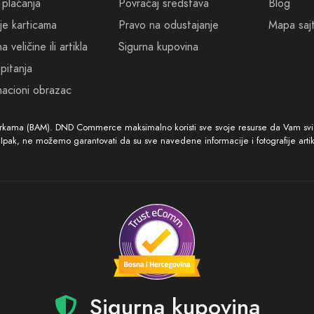
te u ovu vrhunsku ponudu, istražite čarobni svijet Dior Homme Inte
 plaćanja
Povraćaj sredstava
Blog
j spektakularan miris. Neka vam ovaj tekst bude inspiracija za je
je karticama
Pravo na odustajanje
Mapa saj
o i jedinstveno. Doživite Dior Homme Intense parfem i budite isp
 veličine ili artikla
Sigurna kupovina
i miris.
pitanja
acioni obrazac
arkama (BAM). DND Commerce maksimalno koristi sve svoje resurse da Vam svi ar
. Ipak, ne možemo garantovati da su sve navedene informacije i fotografije arti
Sigurna kupovina