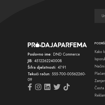
njima 
stvarn
Svjesn
strani
predst
PODRŠ
Kako k
Dozvol
Poslovno ime
: DND Commerce
samopo
Isporu
JIB
: 4512262240008
Načini
Šifra djelatnosti
: 47.91
Naša m
Plaćan
Tekući račun
: 555-700-00562260-
sebe o
09
Zamjena
Česta 
Posjet
Reklam
uzbuđe