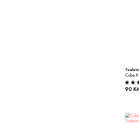
Toaletn
Cuba Pa
90 K