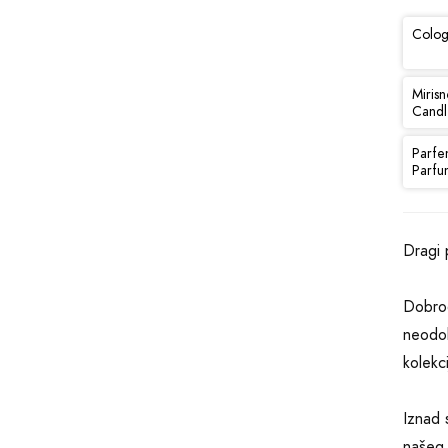
Colog
Mirisn
Candl
Parfe
Parfu
Dragi 
Dobrod
neodol
kolekc
Iznad 
našeg 