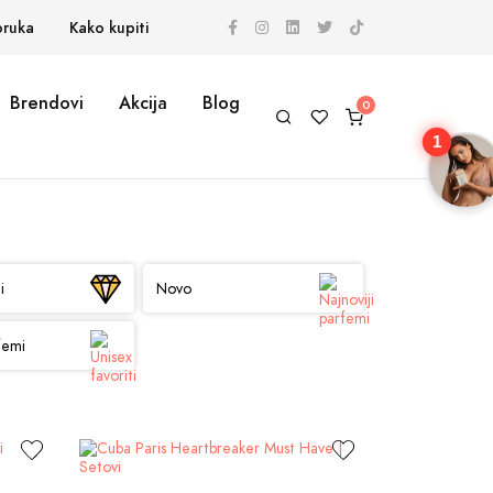
oruka
Kako kupiti
Brendovi
Akcija
Blog
1
i
Novo
femi