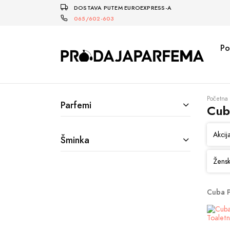
DOSTAVA PUTEM EUROEXPRESS-A
065/602-603
Po
Početna
Parfemi
Cub
Akcij
Šminka
Žensk
Cuba P