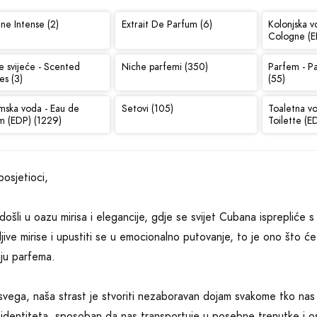
ne Intense (2)
Extrait De Parfum (6)
Kolonjska v
Cologne (E
e svijeće - Scented
Niche parfemi (350)
Parfem - P
es (3)
(55)
mska voda - Eau de
Setovi (105)
Toaletna v
m (EDP) (1229)
Toilette (E
posjetioci,
ošli u oazu mirisa i elegancije, gdje se svijet Cubana isprepliće s 
jive mirise i upustiti se u emocionalno putovanje, to je ono što ć
iju parfema.
svega, naša strast je stvoriti nezaboravan dojam svakome tko nas p
identiteta, sposoban da nas transportuje u posebne trenutke i osj