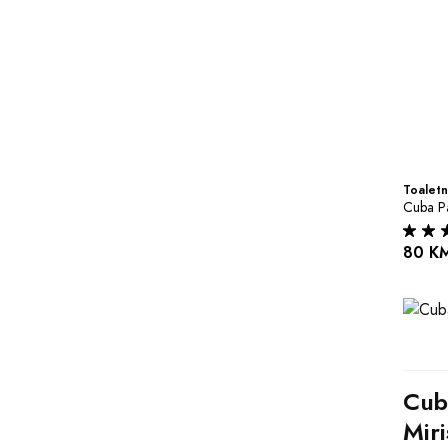
Toaletn
Cuba Pa
80 K
Cub
Miri