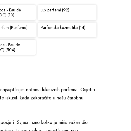
oda - Eau de
Lux parfemi (92)
DC) (10)
arfum (Perfume)
Parfemska kozmetika (14)
oda - Eau de
DT) (504)
najsuptilnijim notama luksuznih parfema. Osjetiti
ete iskusiti kada zakoračite u našu čarobnu
osjeti. Svjesni smo koliko je miris važan dio
ećaje. Iz tog razloga, upustili smo se u