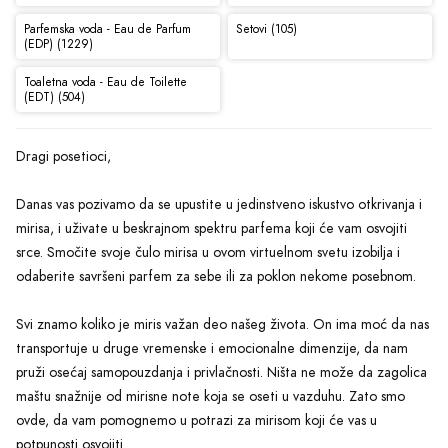
Parfemska voda - Eau de Parfum
Setovi (105)
(EDP) (1229)
Toaletna voda - Eau de Toilette
(EDT) (504)
Dragi posetioci,
Danas vas pozivamo da se upustite u jedinstveno iskustvo otkrivanja i
mirisa, i uživate u beskrajnom spektru parfema koji će vam osvojiti
srce. Smočite svoje čulo mirisa u ovom virtuelnom svetu izobilja i
odaberite savršeni parfem za sebe ili za poklon nekome posebnom.
Svi znamo koliko je miris važan deo našeg života. On ima moć da nas
transportuje u druge vremenske i emocionalne dimenzije, da nam
pruži osećaj samopouzdanja i privlačnosti. Ništa ne može da zagolica
maštu snažnije od mirisne note koja se oseti u vazduhu. Zato smo
ovde, da vam pomognemo u potrazi za mirisom koji će vas u
potpunosti osvojiti.