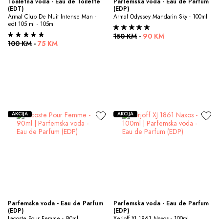
Toaletna voda - Eau de Toilette 
Parfemska voda - Eau de Parfum 
(EDT)
(EDP)
Armaf Club De Nuit Intense Man - 
Armaf Odyssey Mandarin Sky - 100ml
edt 105 ml - 105ml
150 KM
-
90 KM
100 KM
-
75 KM
AKCIJA
AKCIJA
Parfemska voda - Eau de Parfum 
Parfemska voda - Eau de Parfum 
(EDP)
(EDP)
Lacoste Pour Femme - 90ml
Xerjoff XJ 1861 Naxos - 100ml