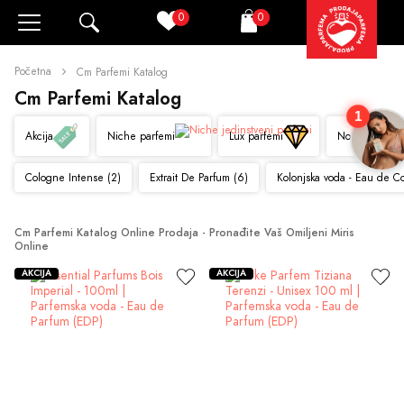
0
0
Pretraži
Korpa
Početna
Cm Parfemi Katalog
Cm Parfemi Katalog
1
Akcija
Niche parfemi
Lux parfemi
Novo
Cologne Intense (2)
Extrait De Parfum (6)
Kolonjska voda - Eau de C
Cm Parfemi Katalog Online Prodaja - Pronađite Vaš Omiljeni Miris 
Online
AKCIJA
AKCIJA