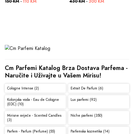
150 KM
-
110 KM
430 KM
-
300 KM
Cm Parfemi Katalog Brza Dostava Parfema - 
Naručite i Uživajte u Vašem Mirisu!
Cologne Intense (2)
Extrait De Parfum (6)
Kolonjska voda - Eau de Cologne
Lux parfemi (92)
(EDC) (10)
Mirisne svijeće - Scented Candles
Niche parfemi (350)
(3)
Parfem - Parfum (Perfume) (55)
Parfemska kozmetika (14)