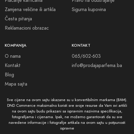
Plaćanje karticama
Pravo na odustajanje
Zamjena veličine ili artikla
Sigurna kupovina
Dozvolite nam da vam pomognemo da proniknete u svet mirisa, da
vas očaraju i da vam obezbede neprocenjivi osećaj samopouzdanja
Česta pitanja
koji će reflektovati vašu unutrašnju snagu. Izaberite CM Parfemi
Reklamacioni obrazac
katalog i otrov vaše privlačnosti će se elegantno raspršiti svaki put
kada se nađete u prostoru.
KOMPANIJA
KONTAKT
Dobrodošli u našu mirisnu oazu.
O nama
065/602-603
Kontakt
info@prodajaparfema.ba
Blog
Mapa sajta
Sve cijene na ovom sajtu iskazane su u konvertibilnim markama (BAM).
DND Commerce maksimalno koristi sve svoje resurse da Vam svi artikli
na ovom sajtu budu prikazani sa ispravnim nazivima specifikacija,
fotografijama i cijenama. Ipak, ne možemo garantovati da su sve
navedene informacije i fotografije artikala na ovom sajtu u potpunosti
ispravne