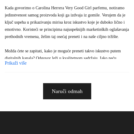
Kada govorimo o Carolina Herrera Very Good Girl parfemu, notiramo
jedinstvenost samog proizvoda koji ga izdvaja iz gomile. Verujem da je
ključ uspeha u prikazivanju mirisa kroz iskustvo koje je duboko lično i
emotivno. Koristeći se principima najuspešnijih marketinških oglašavanja
prethodnih vremena, želim taj osećaj preneti i na naše ciljno tržište.
Možda ćete se zapitati, kako je moguće preneti takvo iskustvo putem
digitalnih kanala? Odgovor leži u kvalitetnom sadržaju. Iako neću
Prikaži više
pominjati optimizaciju za pretraživače ili posebne marketinške strategije,
želim da naglasim da pravilan izbor reči, kao i njihova raspodela na
sajtu, imaju izuzetnu ulogu u plasiranju našeg proizvoda na vrh
relevantnih pretraga na internetu. Sadržaj na našem sajtu mora biti
Naruči odmah
napisan tako da prepozna i poštuje potrebe naših potrošača.
Kroz reči, tekstovi i vizuelni sadržaj, moramo uspeti da oslikamo
jedinstveni karakter Very Good Girl parfema. Emocije koje proizvod
izaziva trebaju se preslikati u sve segmente našeg digitalnog prisustva.
Kroz upotrebu atraktivnih slika i dobro izabranih, elegantnih reči, želimo