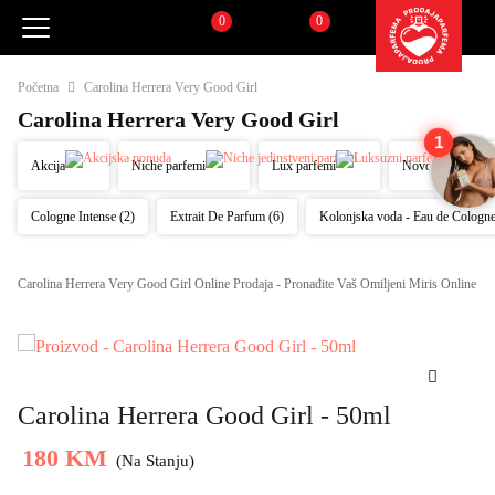
0
0
Pretraži
Korpa
Početna
Carolina Herrera Very Good Girl
Carolina Herrera Very Good Girl
1
Akcija
Niche parfemi
Lux parfemi
Novo
Cologne Intense (2)
Extrait De Parfum (6)
Kolonjska voda - Eau de Cologn
Carolina Herrera Very Good Girl Online Prodaja - Pronađite Vaš Omiljeni Miris Online
Carolina Herrera Good Girl - 50ml
180 KM
(Na Stanju)