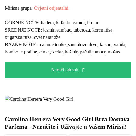
Mirisna grupa:
Cvjetni orijentalni
GORNJE NOTE:
badem, kafa, bergamot, limun
SREDNJE NOTE:
jasmin sambac, tuberoza, koren irisa,
bugarska ruža, cvet narandže
BAZNE NOTE:
mahune tonke, sandalovo drvo, kakao, vanila,
bombone praline, cimet, kedar, kašmir, pačuli, amber, mošus
Naruči odmah
Carolina Herrera Very Good Girl Brza Dostava 
Parfema - Naručite i Uživajte u Vašem Mirisu!