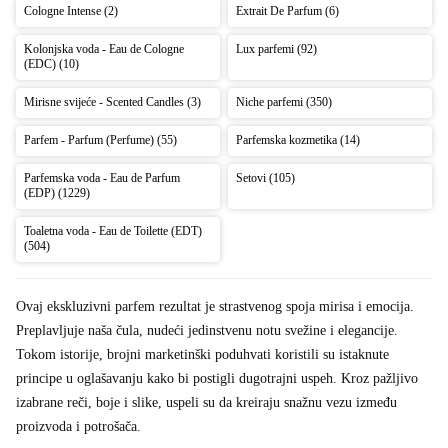
Cologne Intense (2)
Extrait De Parfum (6)
Kolonjska voda - Eau de Cologne
Lux parfemi (92)
(EDC) (10)
Mirisne svijeće - Scented Candles (3)
Niche parfemi (350)
Parfem - Parfum (Perfume) (55)
Parfemska kozmetika (14)
Parfemska voda - Eau de Parfum
Setovi (105)
(EDP) (1229)
Toaletna voda - Eau de Toilette (EDT)
(504)
Ovaj ekskluzivni parfem rezultat je strastvenog spoja mirisa i emocija.
Preplavljuje naša čula, nudeći jedinstvenu notu svežine i elegancije.
Tokom istorije, brojni marketinški poduhvati koristili su istaknute
principe u oglašavanju kako bi postigli dugotrajni uspeh. Kroz pažljivo
izabrane reči, boje i slike, uspeli su da kreiraju snažnu vezu između
proizvoda i potrošača.