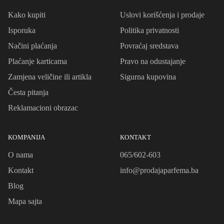
Kako kupiti
Uslovi korišćenja i prodaje
Isporuka
Politika privatnosti
Načini plaćanja
Povraćaj sredstava
Plaćanje karticama
Pravo na odustajanje
Zamjena veličine ili artikla
Sigurna kupovina
Česta pitanja
Reklamacioni obrazac
KOMPANIJA
KONTAKT
O nama
065/602-603
Kontakt
info@prodajaparfema.ba
Blog
Mapa sajta