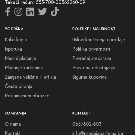
god se pojavite. Naše Carolina Herrera parfeme možete pronaći na
Tekući račun
: 555-700-00562260-09
našem webshopu, uz mogućnost jednostavne i sigurne dostave na
vašu adresu.
PODRŠKA
POLITIKE I SIGURNOST
Budite sigurni, s Carolina Herrera parfemima ćete otkriti svoju
unutarnju ljepotu, zavodljivost i harizmu. Uživajte u zavodljivim
Kako kupiti
Uslovi korišćenja i prodaje
mirisnim notama, koje se sjedinjuju s vašom prirodnom sigurnošću i
Isporuka
Politika privatnosti
samopouzdanjem.
Načini plaćanja
Povraćaj sredstava
Plaćanje karticama
Pravo na odustajanje
Zamjena veličine ili artikla
Sigurna kupovina
Česta pitanja
Reklamacioni obrazac
KOMPANIJA
KONTAKT
O nama
065/602-603
Kontakt
info@prodajaparfema.ba