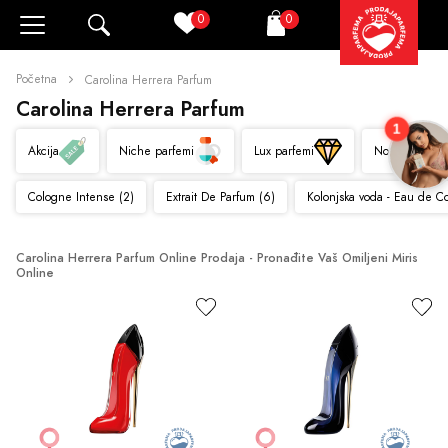
0
0
Pretraži
Korpa
Početna
Carolina Herrera Parfum
Carolina Herrera Parfum
1
Akcija
Niche parfemi
Lux parfemi
Novo
Cologne Intense (2)
Extrait De Parfum (6)
Kolonjska voda - Eau de C
Carolina Herrera Parfum Online Prodaja - Pronađite Vaš Omiljeni Miris 
Online