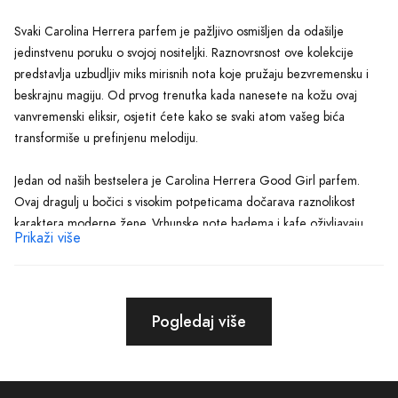
Svaki Carolina Herrera parfem je pažljivo osmišljen da odašilje
jedinstvenu poruku o svojoj nositeljki. Raznovrsnost ove kolekcije
predstavlja uzbudljiv miks mirisnih nota koje pružaju bezvremensku i
beskrajnu magiju. Od prvog trenutka kada nanesete na kožu ovaj
vanvremenski eliksir, osjetit ćete kako se svaki atom vašeg bića
transformiše u prefinjenu melodiju.
Jedan od naših bestselera je Carolina Herrera Good Girl parfem.
Ovaj dragulj u bočici s visokim potpeticama dočarava raznolikost
karaktera moderne žene. Vrhunske note badema i kafe oživljavaju
Prikaži više
orijentalne akorde, koji upotpunjuju osjećaj samopouzdanja i
intrigantnosti. Osetit ćete kako vaše samopouzdanje raste s svakom
kapljicom ovog mirisa, savršenim dodatkom za svaku prigodu.
Pogledaj više
Carolina Herrera Good Girl parfem nije jedini koji će vas očarati.
Naša kolekcija također uključuje parfem 212 Carolina Herrera, koji
predstavlja simbol svjetske metropole. Mirisna kompozicija sa spojem
cvjetnih i drvenastih nota stvara svježinu i eleganciju, reflektirajući stil