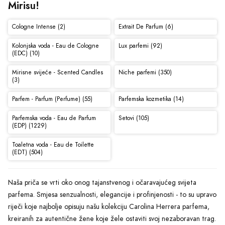
Mirisu!
Cologne Intense (2)
Extrait De Parfum (6)
Kolonjska voda - Eau de Cologne
Lux parfemi (92)
(EDC) (10)
Mirisne svijeće - Scented Candles
Niche parfemi (350)
(3)
Parfem - Parfum (Perfume) (55)
Parfemska kozmetika (14)
Parfemska voda - Eau de Parfum
Setovi (105)
(EDP) (1229)
Toaletna voda - Eau de Toilette
(EDT) (504)
Naša priča se vrti oko onog tajanstvenog i očaravajućeg svijeta
parfema. Smjesa senzualnosti, elegancije i profinjenosti - to su upravo
riječi koje najbolje opisuju našu kolekciju Carolina Herrera parfema,
kreiranih za autentične žene koje žele ostaviti svoj nezaboravan trag.