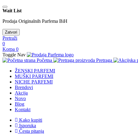
Wait List
Prodaja Originalnih Parfema BiH
Zatvori
Pretraži
0
Korpa
0
Toggle Nav
Početna
Pretraga
ŽENSKI PARFEMI
MUŠKI PARFEMI
NICHE PARFEMI
Brendovi
Akcija
Novo
Blog
Kontakt
Kako kupiti
Isporuka
Česta pitanja