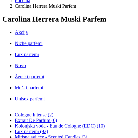
Početna
Carolina Herrera Muski Parfem
Carolina Herrera Muski Parfem
Akcija
Niche parfemi
Lux parfemi
Novo
Ženski parfemi
Muški parfemi
Unisex parfemi
Cologne Intense (2)
Extrait De Parfum (6)
Kolonjska voda - Eau de Cologne (EDC) (10)
Lux parfemi (92)
Mirisne svijeće - Scented Candles (3)