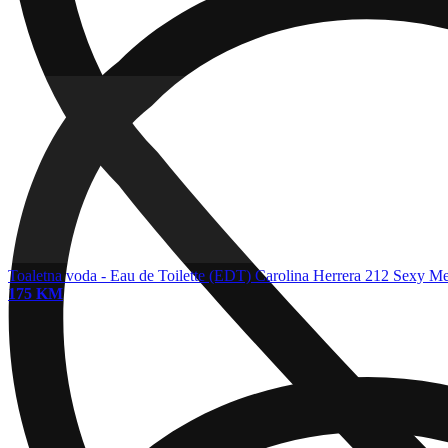
Toaletna voda - Eau de Toilette (EDT)
Carolina Herrera 212 Sexy M
175 KM