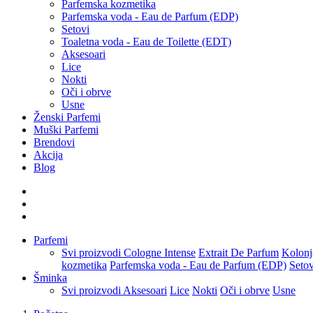
Parfemska kozmetika
Parfemska voda - Eau de Parfum (EDP)
Setovi
Toaletna voda - Eau de Toilette (EDT)
Aksesoari
Lice
Nokti
Oči i obrve
Usne
Ženski Parfemi
Muški Parfemi
Brendovi
Akcija
Blog
Parfemi
Svi proizvodi
Cologne Intense
Extrait De Parfum
Kolonj
kozmetika
Parfemska voda - Eau de Parfum (EDP)
Setov
Šminka
Svi proizvodi
Aksesoari
Lice
Nokti
Oči i obrve
Usne