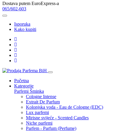
Dostava putem EuroExpress-a
065/602-603
Isporuka
Kako kupiti
Početna
Kategorije
Parfemi
Šminka
Cologne Intense
Extrait De Parfum
Kolonjska voda - Eau de Cologne (EDC)
Lux parfemi
Mirisne svijeće - Scented Candles
Niche parfemi
Parfem - Parfum (Perfume)