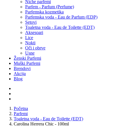
Niche parfemi
Parfem - Parfum (Perfume)
Parfemska kozmetika
Parfemska voda - Eau de Parfum (EDP)
Setovi
Toaletna voda - Eau de Toilette (EDT)
Aksesoari
Lice
Nokti
Oči i obrve
Usne
Ženski Parfemi
Muški Parfemi
Brendovi
Akcija
Blog
Početna
Parfemi
Toaletna voda - Eau de Toilette (EDT)
Carolina Herrera Chic - 100ml