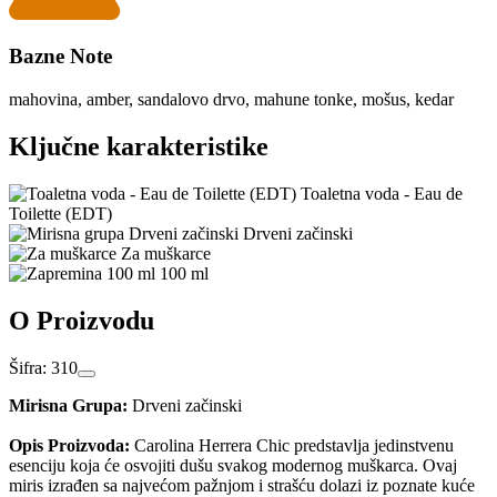
Bazne Note
mahovina, amber, sandalovo drvo, mahune tonke, mošus, kedar
Ključne karakteristike
Toaletna voda - Eau de
Toilette (EDT)
Drveni začinski
Za muškarce
100 ml
O Proizvodu
Šifra: 310
Mirisna Grupa:
Drveni začinski
Opis Proizvoda:
Carolina Herrera Chic predstavlja jedinstvenu
esenciju koja će osvojiti dušu svakog modernog muškarca. Ovaj
miris izrađen sa najvećom pažnjom i strašću dolazi iz poznate kuće