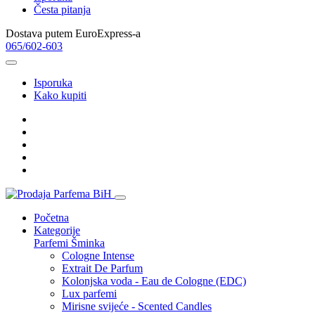
Česta pitanja
Dostava putem EuroExpress-a
065/602-603
Isporuka
Kako kupiti
Početna
Kategorije
Parfemi
Šminka
Cologne Intense
Extrait De Parfum
Kolonjska voda - Eau de Cologne (EDC)
Lux parfemi
Mirisne svijeće - Scented Candles