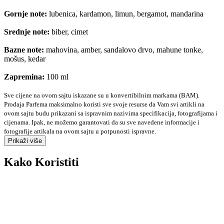
Gornje note:
lubenica, kardamon, limun, bergamot, mandarina
Srednje note:
biber, cimet
Bazne note:
mahovina, amber, sandalovo drvo, mahune tonke,
mošus, kedar
Zapremina:
100 ml
Sve cijene na ovom sajtu iskazane su u konvertibilnim markama (BAM).
Prodaja Parfema maksimalno koristi sve svoje resurse da Vam svi artikli na
ovom sajtu budu prikazani sa ispravnim nazivima specifikacija, fotografijama i
cijenama. Ipak, ne možemo garantovati da su sve navedene informacije i
fotografije artikala na ovom sajtu u potpunosti ispravne.
Prikaži više
Kako Koristiti