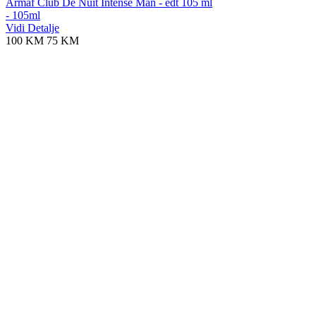
Armaf Club De Nuit Intense Man - edt 105 ml
- 105ml
Vidi Detalje
100 KM
75 KM