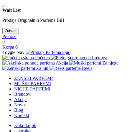
Wait List
Prodaja Originalnih Parfema BiH
Zatvori
Pretraži
0
Korpa
0
Toggle Nav
Početna
Pretraga
Akcija
Za njega
Za nju
Reels
ŽENSKI PARFEMI
MUŠKI PARFEMI
NICHE PARFEMI
Brendovi
Akcija
Novo
Blog
Kontakt
Kako kupiti
Isporuka