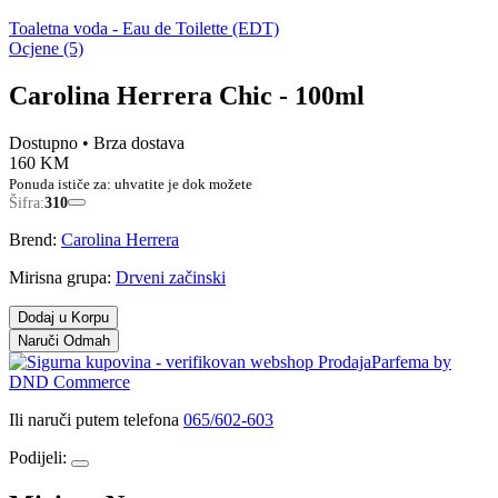
Toaletna voda - Eau de Toilette (EDT)
Ocjene (5)
Carolina Herrera Chic - 100ml
Dostupno
• Brza dostava
160 KM
Ponuda ističe za:
uhvatite je dok možete
Šifra:
310
Brend:
Carolina Herrera
Mirisna grupa:
Drveni začinski
Dodaj u Korpu
Naruči Odmah
Ili naruči putem telefona
065/602-603
Podijeli: