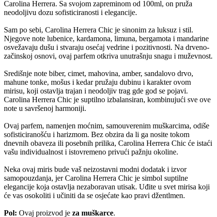
Carolina Herrera. Sa svojom zapreminom od 100ml, on pruža
neodoljivu dozu sofisticiranosti i elegancije.
Sam po sebi, Carolina Herrera Chic je sinonim za luksuz i stil.
Njegove note lubenice, kardamona, limuna, bergamota i mandarine
osvežavaju dušu i stvaraju osećaj vedrine i pozitivnosti. Na drveno-
začinskoj osnovi, ovaj parfem otkriva unutrašnju snagu i muževnost.
Središnje note biber, cimet, mahovina, amber, sandalovo drvo,
mahune tonke, mošus i kedar pružaju dubinu i karakter ovom
mirisu, koji ostavlja trajan i neodoljiv trag gde god se pojavi.
Carolina Herrera Chic je suptilno izbalansiran, kombinujući sve ove
note u savršenoj harmoniji.
Ovaj parfem, namenjen moćnim, samouverenim muškarcima, odiše
sofisticiranošću i harizmom. Bez obzira da li ga nosite tokom
dnevnih obaveza ili posebnih prilika, Carolina Herrera Chic će istaći
vašu individualnost i istovremeno privući pažnju okoline.
Neka ovaj miris bude vaš neizostavni modni dodatak i izvor
samopouzdanja, jer Carolina Herrera Chic je simbol suptilne
elegancije koja ostavlja nezaboravan utisak. Uđite u svet mirisa koji
će vas osokoliti i učiniti da se osjećate kao pravi džentlmen.
Pol:
Ovaj proizvod je
za muškarce
.