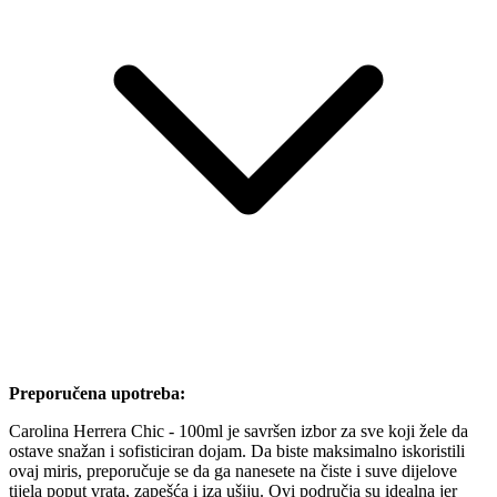
Preporučena upotreba:
Carolina Herrera Chic - 100ml je savršen izbor za sve koji žele da
ostave snažan i sofisticiran dojam. Da biste maksimalno iskoristili
ovaj miris, preporučuje se da ga nanesete na čiste i suve dijelove
tijela poput vrata, zapešća i iza ušiju. Ovi područja su idealna jer