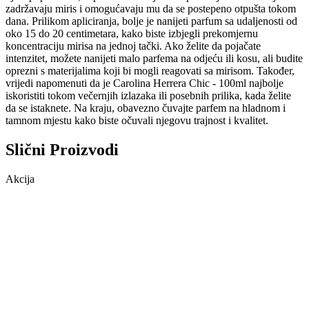
zadržavaju miris i omogućavaju mu da se postepeno otpušta tokom
dana. Prilikom apliciranja, bolje je nanijeti parfum sa udaljenosti od
oko 15 do 20 centimetara, kako biste izbjegli prekomjernu
koncentraciju mirisa na jednoj tački. Ako želite da pojačate
intenzitet, možete nanijeti malo parfema na odjeću ili kosu, ali budite
oprezni s materijalima koji bi mogli reagovati sa mirisom. Također,
vrijedi napomenuti da je Carolina Herrera Chic - 100ml najbolje
iskoristiti tokom večernjih izlazaka ili posebnih prilika, kada želite
da se istaknete. Na kraju, obavezno čuvajte parfem na hladnom i
tamnom mjestu kako biste očuvali njegovu trajnost i kvalitet.
Slični Proizvodi
Akcija