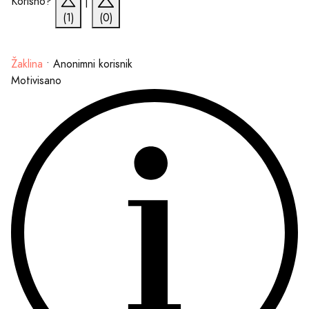
Korisno?
|
(1)
(0)
Žaklina
•
Anonimni korisnik
Motivisano