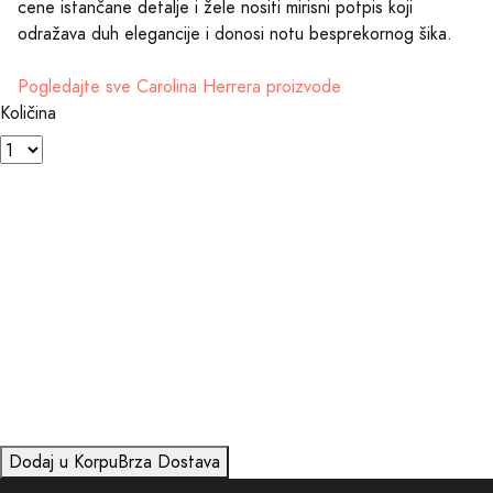
cene istančane detalje i žele nositi mirisni potpis koji
odražava duh elegancije i donosi notu besprekornog šika.
Pogledajte sve Carolina Herrera proizvode
Količina
Dodaj u Korpu
Brza Dostava