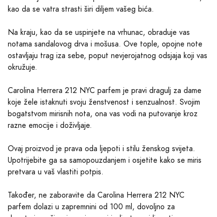
kao da se vatra strasti širi diljem vašeg bića.
Na kraju, kao da se uspinjete na vrhunac, obraduje vas
notama sandalovog drva i mošusa. Ove tople, opojne note
ostavljaju trag iza sebe, poput nevjerojatnog odsjaja koji vas
okružuje.
Carolina Herrera 212 NYC parfem je pravi dragulj za dame
koje žele istaknuti svoju ženstvenost i senzualnost. Svojim
bogatstvom mirisnih nota, ona vas vodi na putovanje kroz
razne emocije i doživljaje.
Ovaj proizvod je prava oda ljepoti i stilu ženskog svijeta.
Upotrijebite ga sa samopouzdanjem i osjetite kako se miris
pretvara u vaš vlastiti potpis.
Također, ne zaboravite da Carolina Herrera 212 NYC
parfem dolazi u zapremnini od 100 ml, dovoljno za