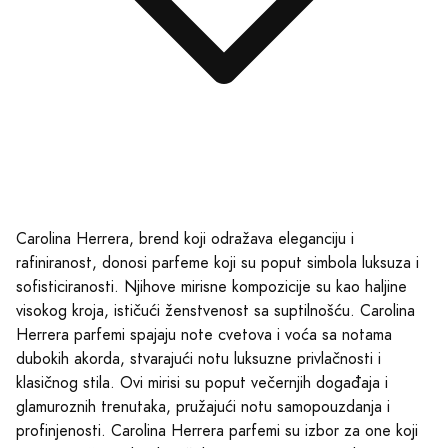
Carolina Herrera, brend koji odražava eleganciju i
rafiniranost, donosi parfeme koji su poput simbola luksuza i
sofisticiranosti. Njihove mirisne kompozicije su kao haljine
visokog kroja, ističući ženstvenost sa suptilnošću. Carolina
Herrera parfemi spajaju note cvetova i voća sa notama
dubokih akorda, stvarajući notu luksuzne privlačnosti i
klasičnog stila. Ovi mirisi su poput večernjih događaja i
glamuroznih trenutaka, pružajući notu samopouzdanja i
profinjenosti. Carolina Herrera parfemi su izbor za one koji