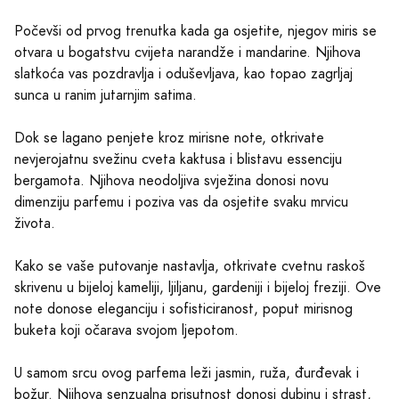
Počevši od prvog trenutka kada ga osjetite, njegov miris se
otvara u bogatstvu cvijeta narandže i mandarine. Njihova
slatkoća vas pozdravlja i oduševljava, kao topao zagrljaj
sunca u ranim jutarnjim satima.
Dok se lagano penjete kroz mirisne note, otkrivate
nevjerojatnu svežinu cveta kaktusa i blistavu essenciju
bergamota. Njihova neodoljiva svježina donosi novu
dimenziju parfemu i poziva vas da osjetite svaku mrvicu
života.
Kako se vaše putovanje nastavlja, otkrivate cvetnu raskoš
skrivenu u bijeloj kameliji, ljiljanu, gardeniji i bijeloj freziji. Ove
note donose eleganciju i sofisticiranost, poput mirisnog
buketa koji očarava svojom ljepotom.
U samom srcu ovog parfema leži jasmin, ruža, đurđevak i
božur. Njihova senzualna prisutnost donosi dubinu i strast,