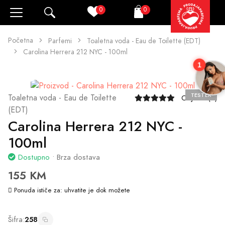
0
0
Pretraži
Korpa
Početna
Parfemi
Toaletna voda - Eau de Toilette (EDT)
Carolina Herrera 212 NYC - 100ml
1
TESTER
Toaletna voda - Eau de Toilette
Ocjene (5)
(EDT)
Carolina Herrera 212 NYC -
100ml
Dostupno
• Brza dostava
155 KM
Ponuda ističe za:
uhvatite je dok možete
Šifra:
258