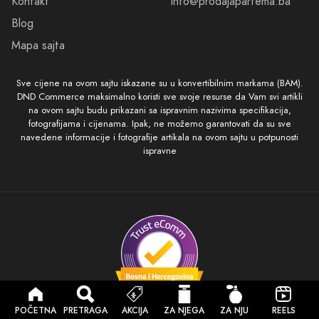
Kontakt
info@prodajaparfema.ba
Blog
Mapa sajta
Sve cijene na ovom sajtu iskazane su u konvertibilnim markama (BAM).
DND Commerce maksimalno koristi sve svoje resurse da Vam svi artikli
na ovom sajtu budu prikazani sa ispravnim nazivima specifikacija,
fotografijama i cijenama. Ipak, ne možemo garantovati da su sve
navedene informacije i fotografije artikala na ovom sajtu u potpunosti
ispravne
Sigurna kupovina
POČETNA
PRETRAGA
AKCIJA
ZA NJEGA
ZA NJU
REELS