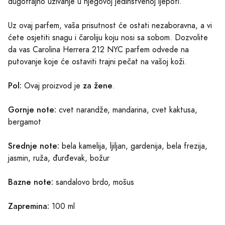
dugotrajno uživanje u njegovoj jedinstvenoj ljepoti.
Uz ovaj parfem, vaša prisutnost će ostati nezaboravna, a vi
ćete osjetiti snagu i čaroliju koju nosi sa sobom. Dozvolite
da vas Carolina Herrera 212 NYC parfem odvede na
putovanje koje će ostaviti trajni pečat na vašoj koži.
Pol:
za žene
Ovaj proizvod je
.
Gornje note:
cvet narandže, mandarina, cvet kaktusa,
bergamot
Srednje note:
bela kamelija, ljiljan, gardenija, bela frezija,
jasmin, ruža, đurđevak, božur
Bazne note:
sandalovo brdo, mošus
Zapremina:
100 ml